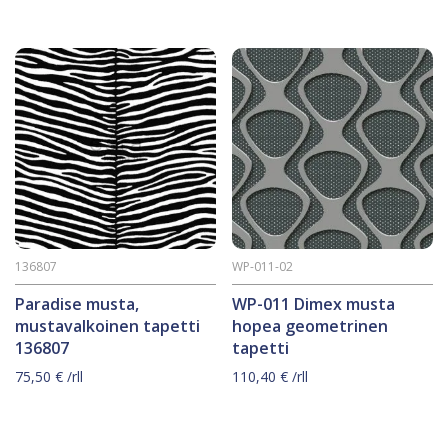
136807
WP-011-02
Paradise musta,
WP-011 Dimex musta
mustavalkoinen tapetti
hopea geometrinen
136807
tapetti
75,50
€
/rll
110,40
€
/rll