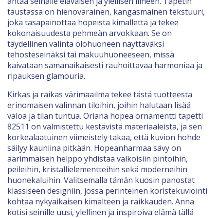
antaa seinälle eläväisen ja ylellisen ilmeen. Tapetin
taustassa on hienovarainen, kangasmainen tekstuuri,
joka tasapainottaa hopeista kimalletta ja tekee
kokonaisuudesta pehmeän arvokkaan. Se on
täydellinen valinta olohuoneen näyttäväksi
tehosteseinäksi tai makuuhuoneeseen, missä
kaivataan samanaikaisesti rauhoittavaa harmoniaa ja
ripauksen glamouria.
Kirkas ja raikas värimaailma tekee tästä tuotteesta
erinomaisen valinnan tiloihin, joihin halutaan lisää
valoa ja tilan tuntua. Oriana hopea ornamentti tapetti
82511 on valmistettu kestävistä materiaaleista, ja sen
korkealaatuinen viimeistely takaa, että kuvion hohde
säilyy kauniina pitkään. Hopeanharmaa sävy on
äärimmäisen helppo yhdistää valkoisiin pintoihin,
peileihin, kristallielementteihin sekä moderneihin
huonekaluihin. Valitsemalla tämän kuosin panostat
klassiseen designiin, jossa perinteinen koristekuviointi
kohtaa nykyaikaisen kimalteen ja raikkauden. Anna
kotisi seinille uusi, ylellinen ja inspiroiva elämä tällä