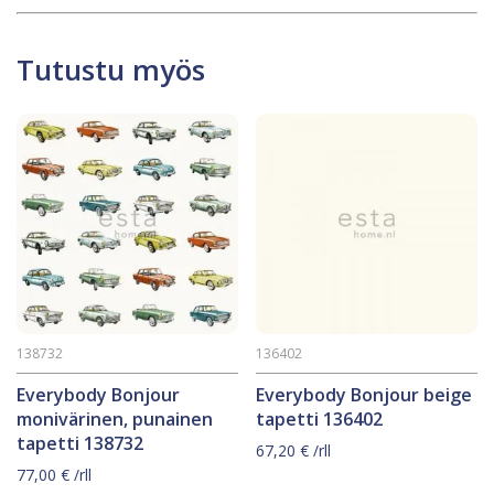
Tutustu myös
138732
136402
Everybody Bonjour
Everybody Bonjour beige
monivärinen, punainen
tapetti 136402
tapetti 138732
67,20
€
/rll
77,00
€
/rll