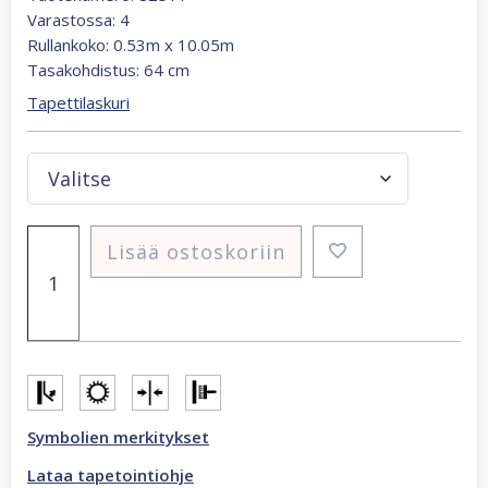
Varastossa: 4
Rullankoko: 0.53m x 10.05m
Tasakohdistus: 64 cm
Tapettilaskuri
Oriana
Lisää ostoskoriin
hopea
ornamentti
tapetti
82511
määrä
Symbolien merkitykset
Lataa tapetointiohje