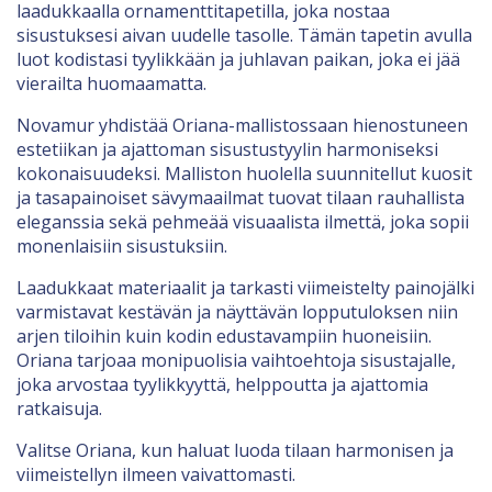
laadukkaalla ornamenttitapetilla, joka nostaa
sisustuksesi aivan uudelle tasolle. Tämän tapetin avulla
luot kodistasi tyylikkään ja juhlavan paikan, joka ei jää
vierailta huomaamatta.
Novamur yhdistää Oriana-mallistossaan hienostuneen
estetiikan ja ajattoman sisustustyylin harmoniseksi
kokonaisuudeksi. Malliston huolella suunnitellut kuosit
ja tasapainoiset sävymaailmat tuovat tilaan rauhallista
eleganssia sekä pehmeää visuaalista ilmettä, joka sopii
monenlaisiin sisustuksiin.
Laadukkaat materiaalit ja tarkasti viimeistelty painojälki
varmistavat kestävän ja näyttävän lopputuloksen niin
arjen tiloihin kuin kodin edustavampiin huoneisiin.
Oriana tarjoaa monipuolisia vaihtoehtoja sisustajalle,
joka arvostaa tyylikkyyttä, helppoutta ja ajattomia
ratkaisuja.
Valitse Oriana, kun haluat luoda tilaan harmonisen ja
viimeistellyn ilmeen vaivattomasti.