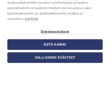
Seinän pohjatyöt ennen
analysoidaksemme sivuston suorituskykyä ja käyttöä,
tarjotaksemme sosiaalisen median ominaisuuksia sekä
tapetointia – Näin
parantaaksemme ja räätälöidäksemme sisältöä ja
onnistut tapetoinnissa
mainoksia.
Lue lisää
Seinän pohjatyöt ennen tapetointia
ovat yksi tärkeimmistä vaiheista
Evästeasetukset
onnistuneessa tapetoinnissa.
Huolellisesti valmisteltu seinäpinta
auttaa tapettia […]
ESTÄ KAIKKI
SALLI KAIKKI EVÄSTEET