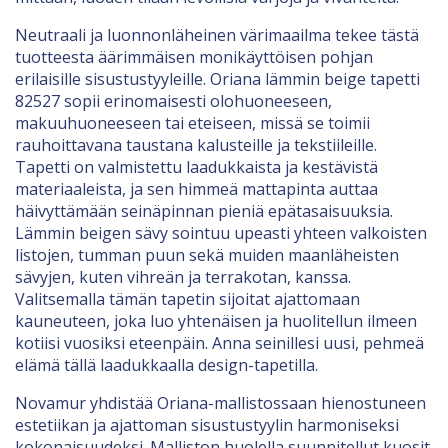
Neutraali ja luonnonläheinen värimaailma tekee tästä
tuotteesta äärimmäisen monikäyttöisen pohjan
erilaisille sisustustyyleille. Oriana lämmin beige tapetti
82527 sopii erinomaisesti olohuoneeseen,
makuuhuoneeseen tai eteiseen, missä se toimii
rauhoittavana taustana kalusteille ja tekstiileille.
Tapetti on valmistettu laadukkaista ja kestävistä
materiaaleista, ja sen himmeä mattapinta auttaa
häivyttämään seinäpinnan pieniä epätasaisuuksia.
Lämmin beigen sävy sointuu upeasti yhteen valkoisten
listojen, tumman puun sekä muiden maanläheisten
sävyjen, kuten vihreän ja terrakotan, kanssa.
Valitsemalla tämän tapetin sijoitat ajattomaan
kauneuteen, joka luo yhtenäisen ja huolitellun ilmeen
kotiisi vuosiksi eteenpäin. Anna seinillesi uusi, pehmeä
elämä tällä laadukkaalla design-tapetilla.
Novamur yhdistää Oriana-mallistossaan hienostuneen
estetiikan ja ajattoman sisustustyylin harmoniseksi
kokonaisuudeksi. Malliston huolella suunnitellut kuosit