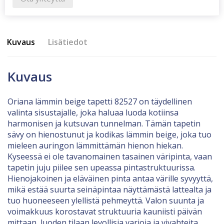
Kuvaus
Lisätiedot
Kuvaus
Oriana lämmin beige tapetti 82527 on täydellinen
valinta sisustajalle, joka haluaa luoda kotiinsa
harmonisen ja kutsuvan tunnelman. Tämän tapetin
sävy on hienostunut ja kodikas lämmin beige, joka tuo
mieleen auringon lämmittämän hienon hiekan.
Kyseessä ei ole tavanomainen tasainen väripinta, vaan
tapetin juju piilee sen upeassa pintastruktuurissa.
Hienojakoinen ja eläväinen pinta antaa värille syvyyttä,
mikä estää suurta seinäpintaa näyttämästä lattealta ja
tuo huoneeseen ylellistä pehmeyttä. Valon suunta ja
voimakkuus korostavat struktuuria kauniisti päivän
mittaan, luoden tilaan levollisia varjoja ja vivahteita.