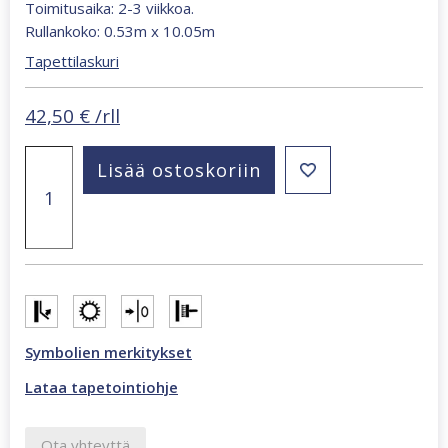
Toimitusaika: 2-3 viikkoa.
Rullankoko: 0.53m x 10.05m
Tapettilaskuri
42,50
€
/rll
Oriana
Lisää ostoskoriin
lämmin
beige
tapetti
82527
määrä
Symbolien merkitykset
Lataa tapetointiohje
Ota yhteyttä