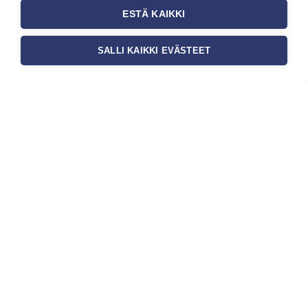
ESTÄ KAIKKI
SALLI KAIKKI EVÄSTEET
Tilaa uutiskirje
Haluaisitko nähdä uusimmat tapettimallistot heti