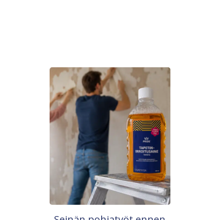
Seinän pohjatyöt ennen