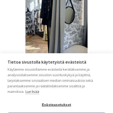
Tietoa sivustolla käytetyistä evästeistä
Liiketilan tapetointi –
Käytämme sivustollamme evästeitä kerätäksemme ja
Näin valitset oikeat
analysoidaksemme sivuston suorituskykyä ja käyttöä,
tapetit liiketiloihin ja
tarjotaksemme sosiaalisen median ominaisuuksia sekä
julkisiin kohteisiin
parantaaksemme ja räätälöidäksemme sisältöä ja
mainoksia.
Lue lisää
Liiketilan tapetointi on tärkeä osa
yrityksen visuaalista ilmettä,
asiakaskokemusta sekä tilan
Evästeasetukset
toimivuutta. Tapetit liiketiloihin
valitaan […]