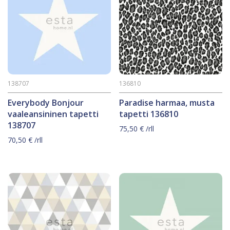
138707
136810
Everybody Bonjour
Paradise harmaa, musta
vaaleansininen tapetti
tapetti 136810
138707
75,50
€
/rll
70,50
€
/rll