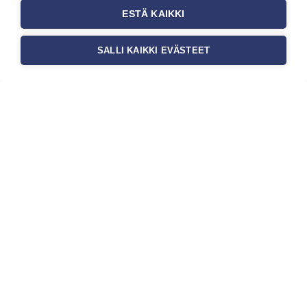
ESTÄ KAIKKI
SALLI KAIKKI EVÄSTEET
Tilaa uutiskirje
Haluaisitko nähdä uusimmat tapettimallistot heti
ensimmäisenä? Naputtele tiedot alas niin