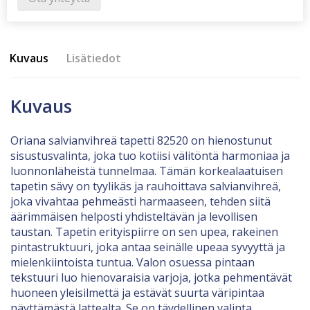
Kuvaus
Lisätiedot
Kuvaus
Oriana salvianvihreä tapetti 82520 on hienostunut
sisustusvalinta, joka tuo kotiisi välitöntä harmoniaa ja
luonnonläheistä tunnelmaa. Tämän korkealaatuisen
tapetin sävy on tyylikäs ja rauhoittava salvianvihreä,
joka vivahtaa pehmeästi harmaaseen, tehden siitä
äärimmäisen helposti yhdisteltävän ja levollisen
taustan. Tapetin erityispiirre on sen upea, rakeinen
pintastruktuuri, joka antaa seinälle upeaa syvyyttä ja
mielenkiintoista tuntua. Valon osuessa pintaan
tekstuuri luo hienovaraisia varjoja, jotka pehmentävät
huoneen yleisilmettä ja estävät suurta väripintaa
näyttämästä lattealta. Se on täydellinen valinta