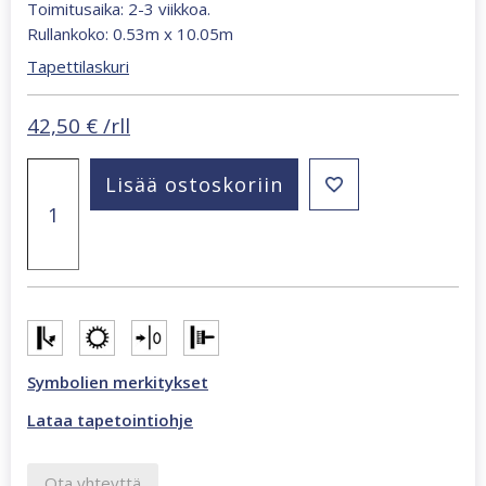
Toimitusaika: 2-3 viikkoa.
Rullankoko: 0.53m x 10.05m
Tapettilaskuri
42,50
€
/rll
Oriana
Lisää ostoskoriin
salvianvihreä
tapetti
82520
määrä
Symbolien merkitykset
Lataa tapetointiohje
Ota yhteyttä