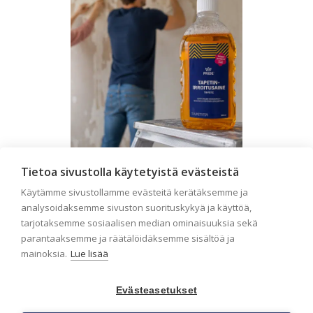
Tietoa sivustolla käytetyistä evästeistä
Seinän pohjatyöt ennen
Käytämme sivustollamme evästeitä kerätäksemme ja
tapetointia – Näin
analysoidaksemme sivuston suorituskykyä ja käyttöä,
onnistut tapetoinnissa
tarjotaksemme sosiaalisen median ominaisuuksia sekä
parantaaksemme ja räätälöidäksemme sisältöä ja
Seinän pohjatyöt ennen tapetointia
mainoksia.
Lue lisää
ovat yksi tärkeimmistä vaiheista
onnistuneessa tapetoinnissa.
Huolellisesti valmisteltu seinäpinta
Evästeasetukset
auttaa tapettia […]