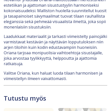
estetiikan ja ajattoman sisustustyylin harmoniseksi
kokonaisuudeksi. Malliston huolella suunnitellut kuosit
ja tasapainoiset sävymaailmat tuovat tilaan rauhallista
eleganssia sekä pehmeää visuaalista ilmettä, joka sopii
monenlaisiin sisustuksiin.
Laadukkaat materiaalit ja tarkasti viimeistelty painojälki
varmistavat kestävän ja näyttävän lopputuloksen niin
arjen tiloihin kuin kodin edustavampiin huoneisiin.
Oriana tarjoaa monipuolisia vaihtoehtoja sisustajalle,
joka arvostaa tyylikkyyttä, helppoutta ja ajattomia
ratkaisuja.
Valitse Oriana, kun haluat luoda tilaan harmonisen ja
viimeistellyn ilmeen vaivattomasti.
Tutustu myös