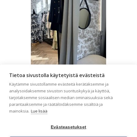
Tietoa sivustolla käytetyistä evästeistä
Liiketilan tapetointi –
Käytämme sivustollamme evästeitä kerätäksemme ja
Näin valitset oikeat
analysoidaksemme sivuston suorituskykyä ja käyttöä,
tapetit liiketiloihin ja
tarjotaksemme sosiaalisen median ominaisuuksia sekä
julkisiin kohteisiin
parantaaksemme ja räätälöidäksemme sisältöä ja
mainoksia.
Lue lisää
Liiketilan tapetointi on tärkeä osa
yrityksen visuaalista ilmettä,
asiakaskokemusta sekä tilan
Evästeasetukset
toimivuutta. Tapetit liiketiloihin
valitaan […]