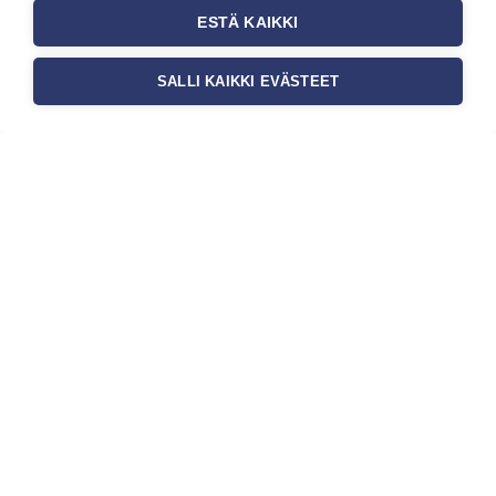
ESTÄ KAIKKI
SALLI KAIKKI EVÄSTEET
Tilaa uutiskirje
Haluaisitko nähdä uusimmat tapettimallistot heti