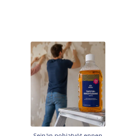
Seinän pohjatyöt ennen