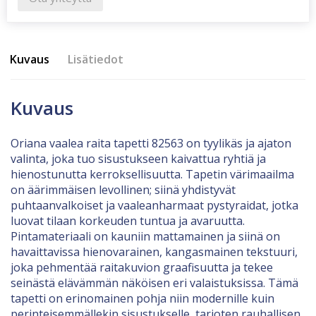
Kuvaus
Lisätiedot
Kuvaus
Oriana vaalea raita tapetti 82563 on tyylikäs ja ajaton
valinta, joka tuo sisustukseen kaivattua ryhtiä ja
hienostunutta kerroksellisuutta. Tapetin värimaailma
on äärimmäisen levollinen; siinä yhdistyvät
puhtaanvalkoiset ja vaaleanharmaat pystyraidat, jotka
luovat tilaan korkeuden tuntua ja avaruutta.
Pintamateriaali on kauniin mattamainen ja siinä on
havaittavissa hienovarainen, kangasmainen tekstuuri,
joka pehmentää raitakuvion graafisuutta ja tekee
seinästä elävämmän näköisen eri valaistuksissa. Tämä
tapetti on erinomainen pohja niin modernille kuin
perinteisemmällekin sisustukselle, tarjoten rauhallisen