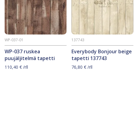
WP-037-01
137743
WP-037 ruskea
Everybody Bonjour beige
puujäljitelmä tapetti
tapetti 137743
110,40
€
/rll
76,80
€
/rll