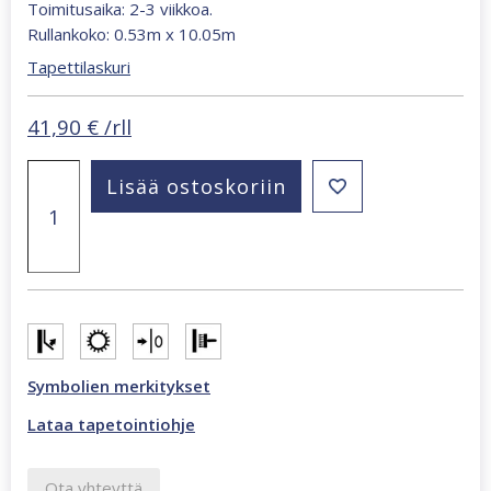
Toimitusaika: 2-3 viikkoa.
Rullankoko: 0.53m x 10.05m
Tapettilaskuri
41,90
€
/rll
Oriana
Lisää ostoskoriin
vaalea
raita
tapetti
82563
määrä
Symbolien merkitykset
Lataa tapetointiohje
Ota yhteyttä