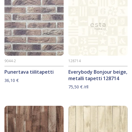
9044-2
128714
Punertava tiilitapetti
Everybody Bonjour beige,
metalli tapetti 128714
36,10
€
75,50
€
/rll