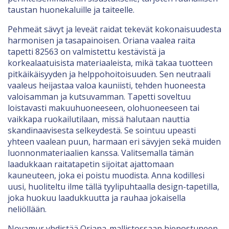
taustan huonekaluille ja taiteelle.
Pehmeät sävyt ja leveät raidat tekevät kokonaisuudesta
harmonisen ja tasapainoisen. Oriana vaalea raita
tapetti 82563 on valmistettu kestävistä ja
korkealaatuisista materiaaleista, mikä takaa tuotteen
pitkäikäisyyden ja helppohoitoisuuden. Sen neutraali
vaaleus heijastaa valoa kauniisti, tehden huoneesta
valoisamman ja kutsuvamman. Tapetti soveltuu
loistavasti makuuhuoneeseen, olohuoneeseen tai
vaikkapa ruokailutilaan, missä halutaan nauttia
skandinaavisesta selkeydestä. Se sointuu upeasti
yhteen vaalean puun, harmaan eri sävyjen sekä muiden
luonnonmateriaalien kanssa. Valitsemalla tämän
laadukkaan raitatapetin sijoitat ajattomaan
kauneuteen, joka ei poistu muodista. Anna kodillesi
uusi, huoliteltu ilme tällä tyylipuhtaalla design-tapetilla,
joka huokuu laadukkuutta ja rauhaa jokaisella
neliöllään.
Novamur yhdistää Oriana-mallistossaan hienostuneen