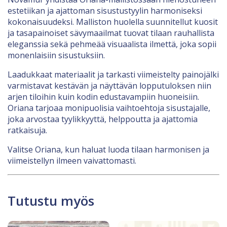
estetiikan ja ajattoman sisustustyylin harmoniseksi
kokonaisuudeksi. Malliston huolella suunnitellut kuosit
ja tasapainoiset sävymaailmat tuovat tilaan rauhallista
eleganssia sekä pehmeää visuaalista ilmettä, joka sopii
monenlaisiin sisustuksiin.
Laadukkaat materiaalit ja tarkasti viimeistelty painojälki
varmistavat kestävän ja näyttävän lopputuloksen niin
arjen tiloihin kuin kodin edustavampiin huoneisiin.
Oriana tarjoaa monipuolisia vaihtoehtoja sisustajalle,
joka arvostaa tyylikkyyttä, helppoutta ja ajattomia
ratkaisuja.
Valitse Oriana, kun haluat luoda tilaan harmonisen ja
viimeistellyn ilmeen vaivattomasti.
Tutustu myös