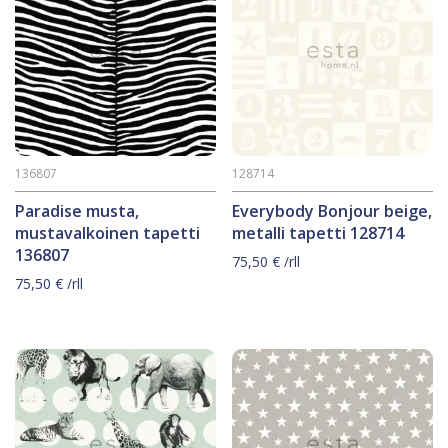
136807
128714
Paradise musta,
Everybody Bonjour beige,
mustavalkoinen tapetti
metalli tapetti 128714
136807
75,50
€
/rll
75,50
€
/rll