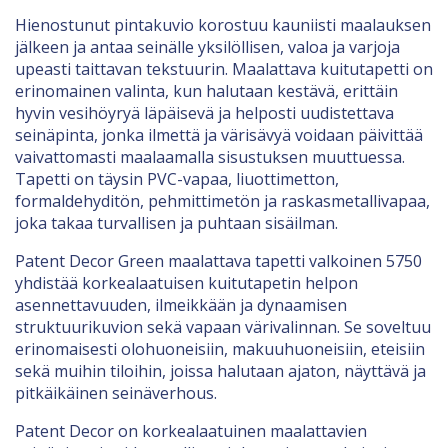
Hienostunut pintakuvio korostuu kauniisti maalauksen
jälkeen ja antaa seinälle yksilöllisen, valoa ja varjoja
upeasti taittavan tekstuurin. Maalattava kuitutapetti on
erinomainen valinta, kun halutaan kestävä, erittäin
hyvin vesihöyryä läpäisevä ja helposti uudistettava
seinäpinta, jonka ilmettä ja värisävyä voidaan päivittää
vaivattomasti maalaamalla sisustuksen muuttuessa.
Tapetti on täysin PVC-vapaa, liuottimetton,
formaldehyditön, pehmittimetön ja raskasmetallivapaa,
joka takaa turvallisen ja puhtaan sisäilman.
Patent Decor Green maalattava tapetti valkoinen 5750
yhdistää korkealaatuisen kuitutapetin helpon
asennettavuuden, ilmeikkään ja dynaamisen
struktuurikuvion sekä vapaan värivalinnan. Se soveltuu
erinomaisesti olohuoneisiin, makuuhuoneisiin, eteisiin
sekä muihin tiloihin, joissa halutaan ajaton, näyttävä ja
pitkäikäinen seinäverhous.
Patent Decor on korkealaatuinen maalattavien