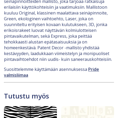
seinäpinnoitteiden mallisto, joka tarjoaa ratkaisuja
erilaisiin käyttökohteisiin ja vaatimuksiin. Mallistoon
kuuluu Original, klassinen maalattava seinäpinnoite,
Green, ekologinen vaihtoehto, Laser, joka on
suunniteltu erityisen kovaan kulutukseen, 3D, jonka
erikoisrakeet luovat näyttävän kolmiulotteisen
pintavaikutelman, sekä Express, joka peittää
tehokkaasti alustan epätasaisuuksia ja on
homeenkestävä. Patent Decor -mallisto yhdistää
kestävyyden, laadukkaan viimeistelyn ja monipuoliset
pintavaihtoehdot niin uudis- kuin saneerauskohteisiin.
Suosittelemme käyttämään asennuksessa
Pride
valmisliimaa
Tutustu myös