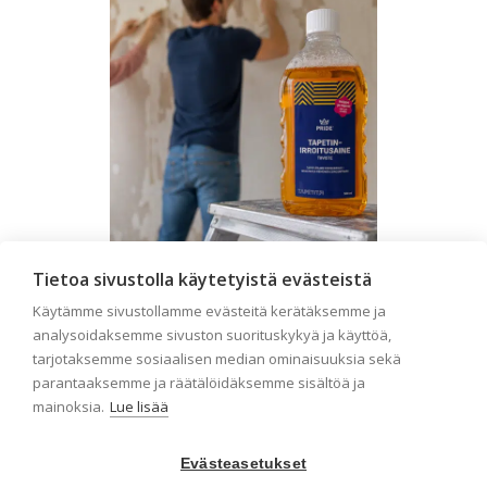
Tietoa sivustolla käytetyistä evästeistä
Seinän pohjatyöt ennen
Käytämme sivustollamme evästeitä kerätäksemme ja
tapetointia – Näin
analysoidaksemme sivuston suorituskykyä ja käyttöä,
onnistut tapetoinnissa
tarjotaksemme sosiaalisen median ominaisuuksia sekä
parantaaksemme ja räätälöidäksemme sisältöä ja
Seinän pohjatyöt ennen tapetointia
mainoksia.
Lue lisää
ovat yksi tärkeimmistä vaiheista
onnistuneessa tapetoinnissa.
Huolellisesti valmisteltu seinäpinta
Evästeasetukset
auttaa tapettia […]