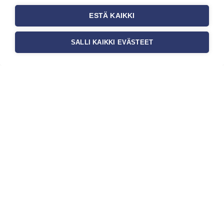
ESTÄ KAIKKI
SALLI KAIKKI EVÄSTEET
Tilaa uutiskirje
Haluaisitko nähdä uusimmat tapettimallistot heti