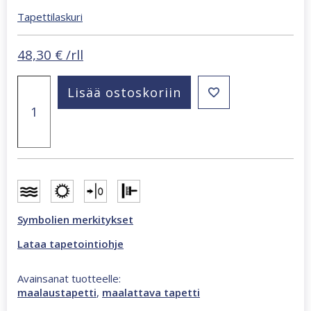
Tapettilaskuri
48,30
€
/rll
Patent
Lisää ostoskoriin
Decor
Green
maalattava
tapetti
valkoinen
5750
määrä
Symbolien merkitykset
Lataa tapetointiohje
Avainsanat tuotteelle:
maalaustapetti
,
maalattava tapetti