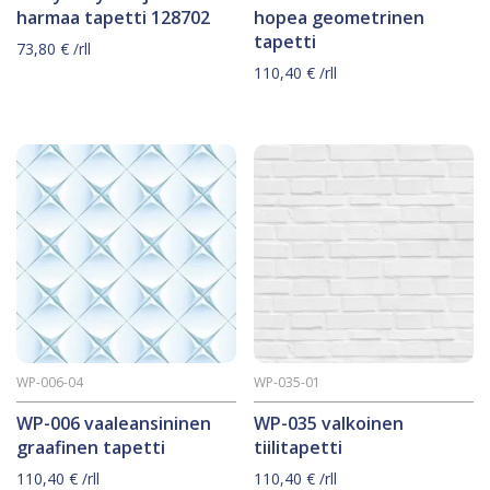
harmaa tapetti 128702
hopea geometrinen
tapetti
73,80
€
/rll
110,40
€
/rll
WP-006-04
WP-035-01
WP-006 vaaleansininen
WP-035 valkoinen
graafinen tapetti
tiilitapetti
110,40
€
/rll
110,40
€
/rll