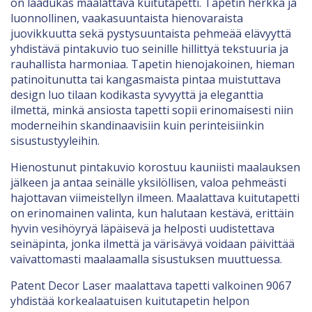
on laadukas maalattava kuitutapetti. Tapetin herkkä ja
luonnollinen, vaakasuuntaista hienovaraista
juovikkuutta sekä pystysuuntaista pehmeää elävyyttä
yhdistävä pintakuvio tuo seinille hillittyä tekstuuria ja
rauhallista harmoniaa. Tapetin hienojakoinen, hieman
patinoitunutta tai kangasmaista pintaa muistuttava
design luo tilaan kodikasta syvyyttä ja eleganttia
ilmettä, minkä ansiosta tapetti sopii erinomaisesti niin
moderneihin skandinaavisiin kuin perinteisiinkin
sisustustyyleihin.
Hienostunut pintakuvio korostuu kauniisti maalauksen
jälkeen ja antaa seinälle yksilöllisen, valoa pehmeästi
hajottavan viimeistellyn ilmeen. Maalattava kuitutapetti
on erinomainen valinta, kun halutaan kestävä, erittäin
hyvin vesihöyryä läpäisevä ja helposti uudistettava
seinäpinta, jonka ilmettä ja värisävyä voidaan päivittää
vaivattomasti maalaamalla sisustuksen muuttuessa.
Patent Decor Laser maalattava tapetti valkoinen 9067
yhdistää korkealaatuisen kuitutapetin helpon