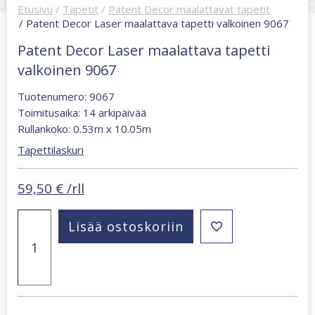
Etusivu
/
Tapetit
/
Patent Decor maalattavat tapetit
/ Patent Decor Laser maalattava tapetti valkoinen 9067
Patent Decor Laser maalattava tapetti
valkoinen 9067
Tuotenumero: 9067
Toimitusaika: 14 arkipäivää
Rullankoko: 0.53m x 10.05m
Tapettilaskuri
59,50
€
/rll
Patent
Lisää ostoskoriin
Decor
Laser
maalattava
tapetti
valkoinen
9067
määrä