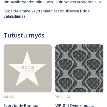
pintavaihtoehdot niin uudis- kuin saneerauskohteisiin.
Suosittelemme käyttämään asennuksessa
Pride
valmisliimaa
Tutustu myös
128702
WP-011-02
Everybody Bonjour
WP-011 Dimex musta