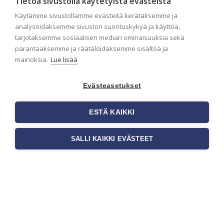
Tietoa sivustolla käytetyistä evästeistä
Käytämme sivustollamme evästeitä kerätäksemme ja
Liiketilan tapetointi –
analysoidaksemme sivuston suorituskykyä ja käyttöä,
Näin valitset oikeat
tarjotaksemme sosiaalisen median ominaisuuksia sekä
parantaaksemme ja räätälöidäksemme sisältöä ja
tapetit liiketiloihin ja
mainoksia.
Lue lisää
julkisiin kohteisiin
Liiketilan tapetointi on tärkeä osa
Evästeasetukset
yrityksen visuaalista ilmettä,
asiakaskokemusta sekä tilan
toimivuutta. Tapetit liiketiloihin
ESTÄ KAIKKI
valitaan […]
SALLI KAIKKI EVÄSTEET