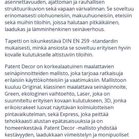
asennettavuuden, ajattoman ja rauhallisen
struktuurikuvion sekä vapaan värivalinnan. Se soveltuu
erinomaisesti olohuoneisiin, makuuhuoneisiin, eteisiin
sekä muihin tiloihin, joissa halutaan pitkäikäinen,
laadukas ja lämminhenkinen seinäverhous.
Tapetti on iskunkestävä DIN EN 259 -standardin
mukaisesti, minkä ansiosta se soveltuu erityisen hyvin
kovalle kulutukselle altistuviin tiloihin.
Patent Decor on korkealaatuinen maalattavien
seinäpinnoitteiden mallisto, joka tarjoaa ratkaisuja
erilaisiin käyttökohteisiin ja vaatimuksiin. Mallistoon
kuuluu Original, klassinen maalattava seinäpinnoite,
Green, ekologinen vaihtoehto, Laser, joka on
suunniteltu erityisen kovaan kulutukseen, 3D, jonka
erikoisrakeet luovat näyttävän kolmiulotteisen
pintavaikutelman, sekä Express, joka peittää
tehokkaasti alustan epätasaisuuksia ja on
homeenkestävä. Patent Decor -mallisto yhdistää
kestävyyden, laadukkaan viimeistelyn ja monipuoliset