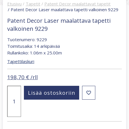
Etusivu
/
Tapetit
/
Patent Decor maalattavat tapetit
/ Patent Decor Laser maalattava tapetti valkoinen 9229
Patent Decor Laser maalattava tapetti
valkoinen 9229
Tuotenumero: 9229
Toimitusaika: 14 arkipäivää
Rullankoko: 1.06m x 25.00m
Tapettilaskuri
198,70
€
/rll
Patent
Lisää ostoskoriin
Decor
Laser
maalattava
tapetti
valkoinen
9229
määrä