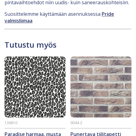
pintavaihtoehdot niin uudis- kuin saneerauskohteisiin.
Suosittelemme käyttämään asennuksessa
Pride
valmisliimaa
Tutustu myös
136810
9044-2
Paradise harmaa, musta
Punertava tiilitapetti