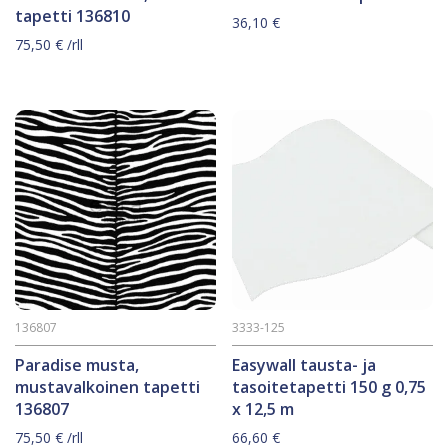
tapetti 136810
36,10
€
75,50
€
/rll
136807
3333-125
Paradise musta,
Easywall tausta- ja
mustavalkoinen tapetti
tasoitetapetti 150 g 0,75
136807
x 12,5 m
75,50
€
/rll
66,60
€