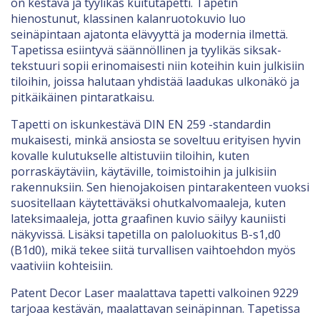
on kestävä ja tyylikäs kuitutapetti. Tapetin
hienostunut, klassinen kalanruotokuvio luo
seinäpintaan ajatonta elävyyttä ja modernia ilmettä.
Tapetissa esiintyvä säännöllinen ja tyylikäs siksak-
tekstuuri sopii erinomaisesti niin koteihin kuin julkisiin
tiloihin, joissa halutaan yhdistää laadukas ulkonäkö ja
pitkäikäinen pintaratkaisu.
Tapetti on iskunkestävä DIN EN 259 -standardin
mukaisesti, minkä ansiosta se soveltuu erityisen hyvin
kovalle kulutukselle altistuviin tiloihin, kuten
porraskäytäviin, käytäville, toimistoihin ja julkisiin
rakennuksiin. Sen hienojakoisen pintarakenteen vuoksi
suositellaan käytettäväksi ohutkalvomaaleja, kuten
lateksimaaleja, jotta graafinen kuvio säilyy kauniisti
näkyvissä. Lisäksi tapetilla on paloluokitus B-s1,d0
(B1d0), mikä tekee siitä turvallisen vaihtoehdon myös
vaativiin kohteisiin.
Patent Decor Laser maalattava tapetti valkoinen 9229
tarjoaa kestävän, maalattavan seinäpinnan. Tapetissa