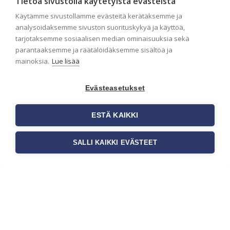
Tietoa sivustolla käytetyistä evästeistä
Käytämme sivustollamme evästeitä kerätäksemme ja
Liiketilan tapetointi –
analysoidaksemme sivuston suorituskykyä ja käyttöä,
Näin valitset oikeat
tarjotaksemme sosiaalisen median ominaisuuksia sekä
parantaaksemme ja räätälöidäksemme sisältöä ja
tapetit liiketiloihin ja
mainoksia.
Lue lisää
julkisiin kohteisiin
Liiketilan tapetointi on tärkeä osa
Evästeasetukset
yrityksen visuaalista ilmettä,
asiakaskokemusta sekä tilan
toimivuutta. Tapetit liiketiloihin
ESTÄ KAIKKI
valitaan […]
SALLI KAIKKI EVÄSTEET