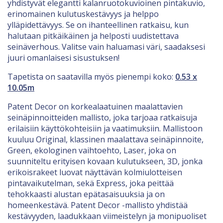
yhdistyvät elegantti kalanruotokuvioinen pintakuvio,
erinomainen kulutuskestävyys ja helppo
ylläpidettävyys. Se on ihanteellinen ratkaisu, kun
halutaan pitkäikäinen ja helposti uudistettava
seinäverhous. Valitse vain haluamasi väri, saadaksesi
juuri omanlaisesi sisustuksen!
Tapetista on saatavilla myös pienempi koko:
0.53 x
10.05m
Patent Decor on korkealaatuinen maalattavien
seinäpinnoitteiden mallisto, joka tarjoaa ratkaisuja
erilaisiin käyttökohteisiin ja vaatimuksiin. Mallistoon
kuuluu Original, klassinen maalattava seinäpinnoite,
Green, ekologinen vaihtoehto, Laser, joka on
suunniteltu erityisen kovaan kulutukseen, 3D, jonka
erikoisrakeet luovat näyttävän kolmiulotteisen
pintavaikutelman, sekä Express, joka peittää
tehokkaasti alustan epätasaisuuksia ja on
homeenkestävä. Patent Decor -mallisto yhdistää
kestävyyden, laadukkaan viimeistelyn ja monipuoliset