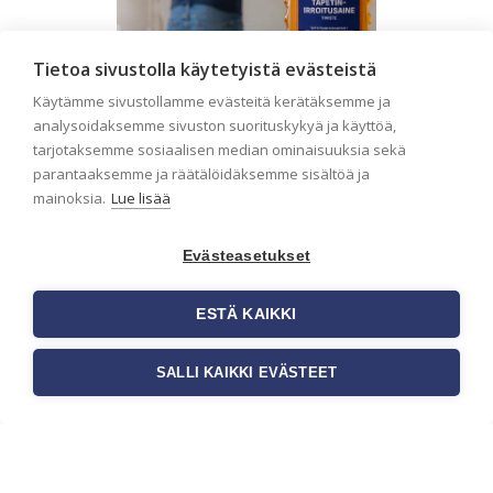
Tietoa sivustolla käytetyistä evästeistä
Käytämme sivustollamme evästeitä kerätäksemme ja
analysoidaksemme sivuston suorituskykyä ja käyttöä,
tarjotaksemme sosiaalisen median ominaisuuksia sekä
Seinän pohjatyöt ennen
parantaaksemme ja räätälöidäksemme sisältöä ja
tapetointia – Näin
mainoksia.
Lue lisää
onnistut tapetoinnissa
Seinän pohjatyöt ennen tapetointia
Evästeasetukset
ovat yksi tärkeimmistä vaiheista
onnistuneessa tapetoinnissa.
ESTÄ KAIKKI
Huolellisesti valmisteltu seinäpinta
auttaa tapettia […]
SALLI KAIKKI EVÄSTEET