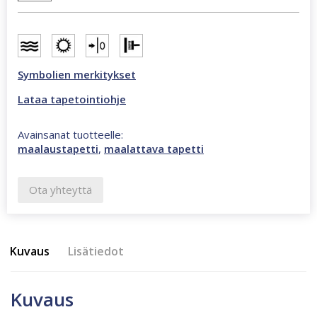
valkoinen
9245
määrä
Symbolien merkitykset
Lataa tapetointiohje
Avainsanat tuotteelle:
maalaustapetti
,
maalattava tapetti
Ota yhteyttä
Kuvaus
Lisätiedot
Kuvaus