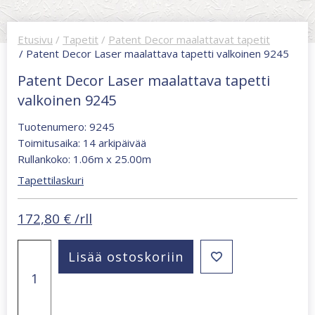
Etusivu
/
Tapetit
/
Patent Decor maalattavat tapetit
/ Patent Decor Laser maalattava tapetti valkoinen 9245
Patent Decor Laser maalattava tapetti
valkoinen 9245
Tuotenumero: 9245
Toimitusaika: 14 arkipäivää
Rullankoko: 1.06m x 25.00m
Tapettilaskuri
172,80
€
/rll
Patent
Lisää ostoskoriin
Decor
Laser
maalattava
tapetti