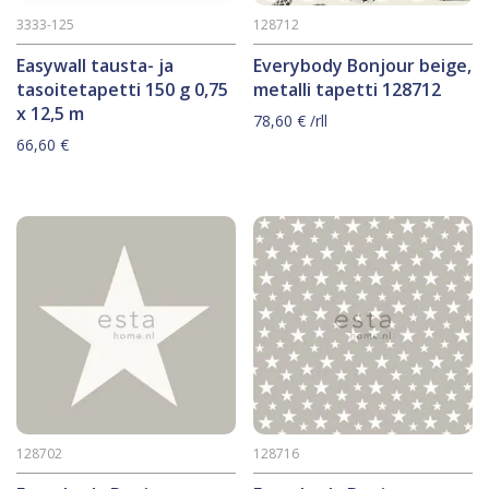
3333-125
128712
Easywall tausta- ja
Everybody Bonjour beige,
tasoitetapetti 150 g 0,75
metalli tapetti 128712
x 12,5 m
78,60
€
/rll
66,60
€
128702
128716