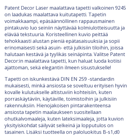
Patent Decor Laser maalattava tapetti valkoinen 9245
on laadukas maalattava kuitutapetti. Tapetin
voimakkaampi, epäsäännöllinen rappausmainen
pintakuvio luo seiniin näyttävää kolmiulotteisuutta ja
elävää tekstuuria. Koristeellinen kuvio peittää
tehokkaasti alustan pieniä epätasaisuuksia ja sopii
erinomaisesti sekä asuin- että julkisiin tiloihin, joissa
halutaan kestävä ja tyylikäs seinäpinta. Valitse Patent
Decor:in maalattava tapetti, kun haluat luoda kotiisi
ajattoman, sekä elegantin ilmeen sisustukselle!
Tapetti on iskunkestävä DIN EN 259 -standardin
mukaisesti, minkä ansiosta se soveltuu erityisen hyvin
kovalle kulutukselle altistuviin kohteisiin, kuten
porraskäytäviin, käytäville, toimistoihin ja julkisiin
rakennuksiin. Hienojakoisen pintarakenteensa
ansiosta tapetin maalaukseen suositellaan
ohutkalvomaaleja, kuten lateksimaaleja, jotta kuvion
yksityiskohdat säilyvät selkeinä ja lopputulos on
tasainen. Lisäksi tuotteella on paloluokitus B-s1,d0