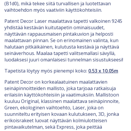
(B1d0), mikä tekee siitä turvallisen ja luotettavan
vaihtoehdon myös vaativiin käyttökohteisiin.
Patent Decor Laser maalattava tapetti valkoinen 9245
yhdistää kestävän kuitutapetin ominaisuudet,
näyttävän rappausmaisen pintakuvion ja helposti
maalattavan pinnan. Se on erinomainen valinta, kun
halutaan pitkäikäinen, kulutusta kestävä ja näyttävä
seinäverhous. Maalaa tapetti valitsemallasi sävyllä,
luodaksesi juuri omanlaisesi tunnelman sisustukseesi!
Tapetista löytyy myös pienempi koko:
0.53 x 10.05m
Patent Decor on korkealaatuinen maalattavien
seinäpinnoitteiden mallisto, joka tarjoaa ratkaisuja
erilaisiin käyttökohteisiin ja vaatimuksiin. Mallistoon
kuuluu Original, klassinen maalattava seinäpinnoite,
Green, ekologinen vaihtoehto, Laser, joka on
suunniteltu erityisen kovaan kulutukseen, 3D, jonka
erikoisrakeet luovat näyttävän kolmiulotteisen
pintavaikutelman, sekä Express, joka peittää