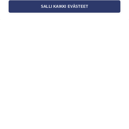
SALLI KAIKKI EVÄSTEET
Tilaa uutiskirje
Haluaisitko nähdä uusimmat tapettimallistot heti
ensimmäisenä? Naputtele tiedot alas niin
pidämme sinut ajantasalla.