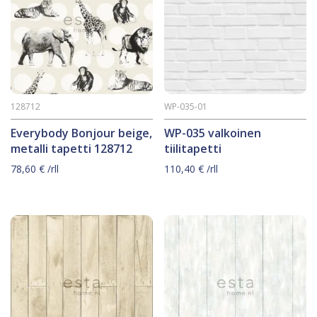
128712
WP-035-01
Everybody Bonjour beige,
WP-035 valkoinen
metalli tapetti 128712
tiilitapetti
78,60
€
/rll
110,40
€
/rll