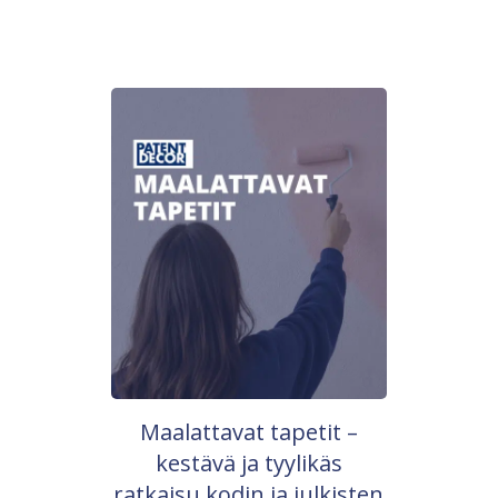
Maalattavat tapetit –
kestävä ja tyylikäs
ratkaisu kodin ja julkisten