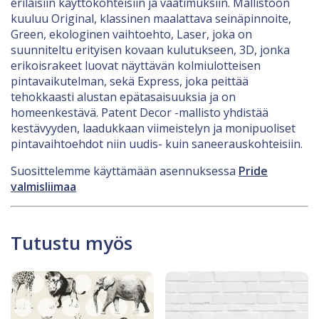
erilaisiin käyttökohteisiin ja vaatimuksiin. Mallistoon
kuuluu Original, klassinen maalattava seinäpinnoite,
Green, ekologinen vaihtoehto, Laser, joka on
suunniteltu erityisen kovaan kulutukseen, 3D, jonka
erikoisrakeet luovat näyttävän kolmiulotteisen
pintavaikutelman, sekä Express, joka peittää
tehokkaasti alustan epätasaisuuksia ja on
homeenkestävä. Patent Decor -mallisto yhdistää
kestävyyden, laadukkaan viimeistelyn ja monipuoliset
pintavaihtoehdot niin uudis- kuin saneerauskohteisiin.
Suosittelemme käyttämään asennuksessa
Pride
valmisliimaa
Tutustu myös