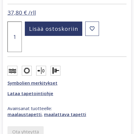
37,80
€
/rll
Patent
Lisää ostoskoriin
Decor
Original
maalattava
tapetti
harmaa
9860
määrä
Symbolien merkitykset
Lataa tapetointiohje
Avainsanat tuotteelle:
maalaustapetti
,
maalattava tapetti
Ota yhteyttä