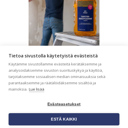
Tietoa sivustolla käytetyistä evästeistä
Seinän pohjatyöt ennen
Käytämme sivustollamme evästeitä kerätäksemme ja
tapetointia – Näin
analysoidaksemme sivuston suorituskykyä ja käyttöä,
onnistut tapetoinnissa
tarjotaksemme sosiaalisen median ominaisuuksia sekä
Seinän pohjatyöt ennen tapetointia
parantaaksemme ja räätälöidäksemme sisältöä ja
ovat yksi tärkeimmistä vaiheista
mainoksia.
Lue lisää
onnistuneessa tapetoinnissa.
Huolellisesti valmisteltu seinäpinta
auttaa tapettia […]
Evästeasetukset
ESTÄ KAIKKI