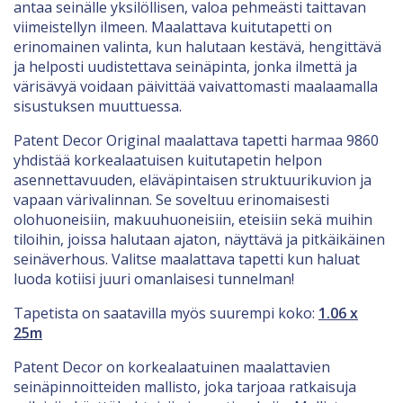
antaa seinälle yksilöllisen, valoa pehmeästi taittavan
viimeistellyn ilmeen. Maalattava kuitutapetti on
erinomainen valinta, kun halutaan kestävä, hengittävä
ja helposti uudistettava seinäpinta, jonka ilmettä ja
värisävyä voidaan päivittää vaivattomasti maalaamalla
sisustuksen muuttuessa.
Patent Decor Original maalattava tapetti harmaa 9860
yhdistää korkealaatuisen kuitutapetin helpon
asennettavuuden, eläväpintaisen struktuurikuvion ja
vapaan värivalinnan. Se soveltuu erinomaisesti
olohuoneisiin, makuuhuoneisiin, eteisiin sekä muihin
tiloihin, joissa halutaan ajaton, näyttävä ja pitkäikäinen
seinäverhous. Valitse maalattava tapetti kun haluat
luoda kotiisi juuri omanlaisesi tunnelman!
Tapetista on saatavilla myös suurempi koko:
1.06 x
25m
Patent Decor on korkealaatuinen maalattavien
seinäpinnoitteiden mallisto, joka tarjoaa ratkaisuja