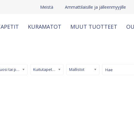
Meistä
Ammattilaisille ja jälleenmyyjille
APETIT
KURAMATOT
MUUT TUOTTEET
OU
Kuosi tai pinta
Kuitutapetti (non-woven)
Mallistot