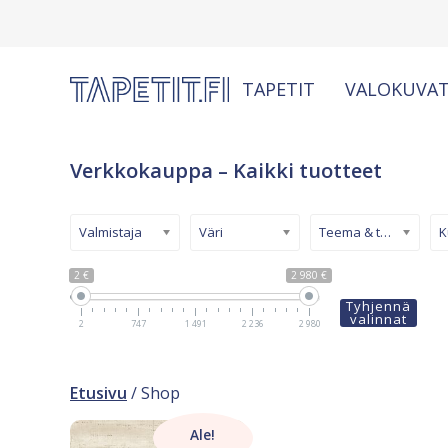
TAPETIT
VALOKUVAT
Verkkokauppa – Kaikki tuotteet
Valmistaja
Väri
Teema & tyyli
2 €
2 980 €
Tyhjennä
valinnat
2
747
1 491
2 236
2 980
Etusivu
/ Shop
Ale!