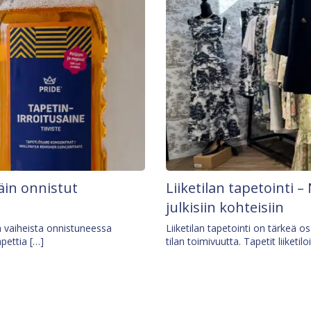
äin onnistut
Liiketilan tapetointi – 
julkisiin kohteisiin
ä vaiheista onnistuneessa
Liiketilan tapetointi on tärkeä 
apettia […]
tilan toimivuutta. Tapetit liiketilo