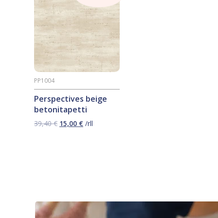
PP1004
Perspectives beige
betonitapetti
Alkuperäinen
Nykyinen
39,40
€
15,00
€
/rll
hinta
hinta
oli:
on:
39,40 €.
15,00 €.