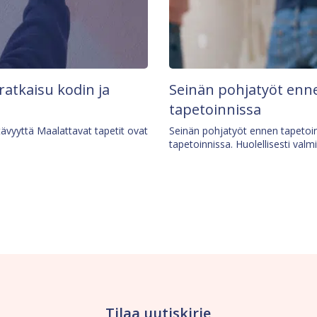
 ratkaisu kodin ja
Seinän pohjatyöt enne
tapetoinnissa
tävyyttä Maalattavat tapetit ovat
Seinän pohjatyöt ennen tapetoin
tapetoinnissa. Huolellisesti valm
Tilaa uutiskirje