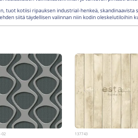
, tuot kotiisi ripauksen industrial-henkeä, skandinaavista se
den siitä täydellisen valinnan niin kodin oleskelutiloihin kuin
-02
137743