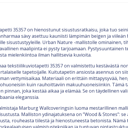
petti 35357 on hienostunut sisustusratkaisu, joka tuo seini
nharmaa sävy asettuu kauniisti lämpimän beigen ja viileän
le sisustustyyleille. Urban Nature -mallistolle ominainen, 
 tavallinen maalipinta ei pysty tarjoamaan. Pystysuuntainen t
a mielenkiintoa ilman hallitsevia kuvioita.
 tekstiilikuviotapetti 35357 on valmistettu kestävästä no
aiselle tapetoijalle. Kuitutapetin ansiosta asennus on siist
 ilman vettymisaikaa. Materiaali on erittäin mittapysyvää, he
n olohuoneisiin kuin rauhoittaviin makuuhuoneisiinkin. Tämä 
n pinnan, joka kestää aikaa ja elämää. Se on täydellinen val
rbaania eleganssia.
almistaja Marburg Wallcoveringsin luoma mestarillinen mal
sustusta. Malliston ydinajatuksena on ”Wood & Stones”: se
sta, rouheasta tiilestä ja hienostuneesta betonista. Nämä ta
korkealaatuisen valmistustekniikan ja tuntuvan pintastruktu