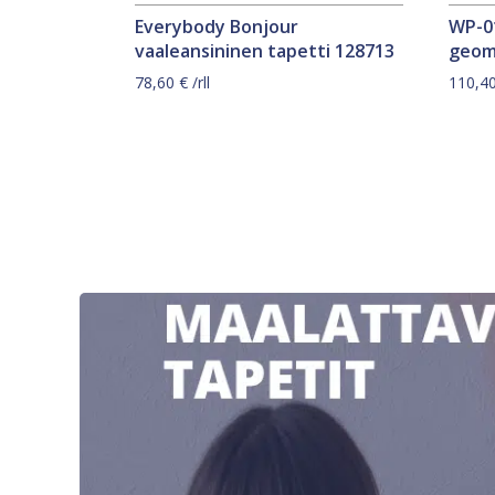
Everybody Bonjour
WP-0
vaaleansininen tapetti 128713
geom
78,60
€
/rll
110,4