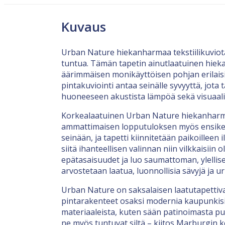
Kuvaus
Urban Nature hiekanharmaa tekstiilikuviota
tuntua. Tämän tapetin ainutlaatuinen hieka
äärimmäisen monikäyttöisen pohjan erilaisil
pintakuviointi antaa seinälle syvyyttä, jota
huoneeseen akustista lämpöä sekä visuaalist
Korkealaatuinen Urban Nature hiekanharmaa
ammattimaisen lopputuloksen myös ensikertal
seinään, ja tapetti kiinnitetään paikoilleen
siitä ihanteellisen valinnan niin vilkkaisii
epätasaisuudet ja luo saumattoman, ylellise
arvostetaan laatua, luonnollisia sävyjä ja u
Urban Nature on saksalaisen laatutapettiv
pintarakenteet osaksi modernia kaupunkisi
materiaaleista, kuten sään patinoimasta puu
ne myös tuntuvat siltä – kiitos Marburgin 