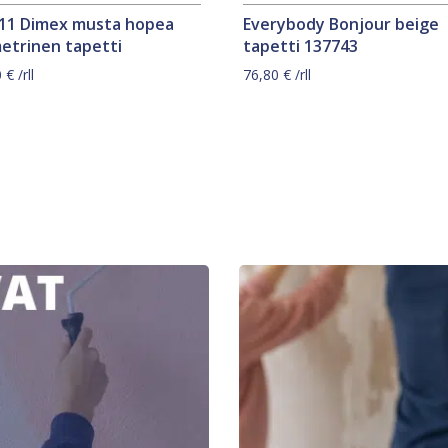
11 Dimex musta hopea
Everybody Bonjour beige
etrinen tapetti
tapetti 137743
0
€
/rll
76,80
€
/rll