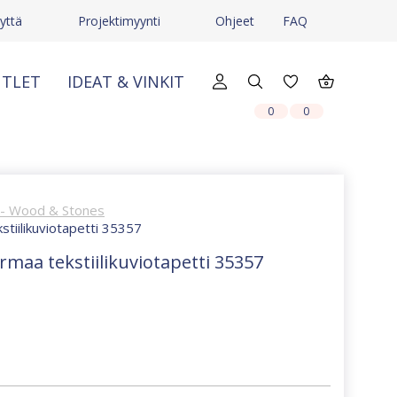
yttä
Projektimyynti
Ohjeet
FAQ
TLET
IDEAT & VINKIT
X
X
0
0
 - Wood & Stones
tiilikuviotapetti 35357
maa tekstiilikuviotapetti 35357