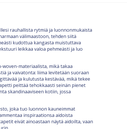
llesi rauhallista rytmiä ja luonnonmukaista
 harmaan välimaastoon, tehden siitä
tiheästi kudottua kangasta muistuttava
ekstuuri leikkaa valoa pehmeästi ja luo
n-woven-materiaalista, mikä takaa
iä ja vaivatonta: liima levitetään suoraan
ngittävää ja kulutusta kestävää, mikä tekee
tapetti peittää tehokkaasti seinän pienet
inta skandinaaviseen kotiin, jossa
listo, joka tuo luonnon kauneimmat
 ammentaa inspiraationsa aidoista
petit eivät ainoastaan näytä aidoilta, vaan
urin.