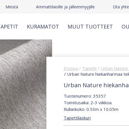
Meistä
Ammattilaisille ja jälleenmyyjille
Ota yhte
APETIT
KURAMATOT
MUUT TUOTTEET
OU
Etusivu
/
Tapetit
/
Urban Nature
/ Urban Nature hiekanharmaa teks
Urban Nature hiekanhar
Tuotenumero: 35357
Toimitusaika: 2-3 viikkoa.
Rullankoko: 0.53m x 10.05m
Tapettilaskuri