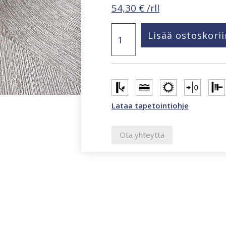
54,30
€
/rll
Urban
Lisää ostoskorii
Nature
hiekanharmaa
tekstiilikuviotapetti
35357
määrä
Lataa tapetointiohje
Ota yhteyttä