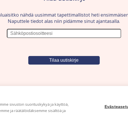
luaisitko nähdä uusimmat tapettimallistot heti ensimmäise
Naputtele tiedot alas niin pidämme sinut ajantasalla.
me sivuston suorituskykyä ja käyttöä,
Evästeaset
mme ja räätälöidäksemme sisältöä ja