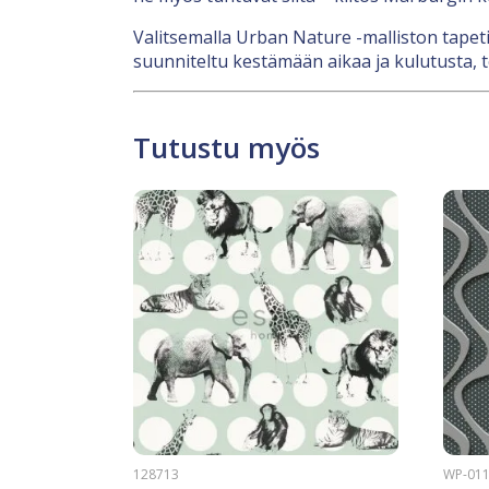
Valitsemalla Urban Nature -malliston tapetin
suunniteltu kestämään aikaa ja kulutusta, teh
Tutustu myös
128713
WP-011