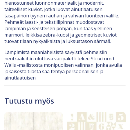
hienostuneet luonnonmateriaalit ja modernit,
taiteelliset kuviot, jotka luovat ainutlaatuisen
tasapainon tyynen rauhan ja vahvan luonteen välille.
Pehmeät laasti- ja tekstiilipinnat muodostavat
lämpimän ja seesteisen pohjan, kun taas ylellinen
marmori, leikkisä zebra-kuosi ja geometriset kuviot
tuovat tilaan nykyaikaista ja luksustason särmää.
Lämpimistä maanläheisistä sävyistä pehmeisiin
neutraaleihin ulottuva väripaletti tekee Structured
Walls -mallistosta monipuolisen valinnan, jonka avulla
jokaisesta tilasta saa tehtyä persoonallisen ja
ainutlaatuisen.
Tutustu myös