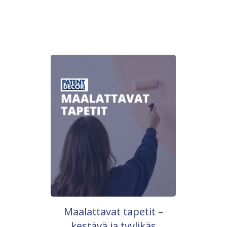
Maalattavat tapetit –
kestävä ja tyylikäs