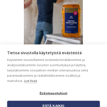
Tietoa sivustolla käytetyistä evästeistä
Seinän pohjatyöt ennen
Käytämme sivustollamme evästeitä kerätäksemme ja
tapetointia – Näin
analysoidaksemme sivuston suorituskykyä ja käyttöä,
onnistut tapetoinnissa
tarjotaksemme sosiaalisen median ominaisuuksia sekä
parantaaksemme ja räätälöidäksemme sisältöä ja
Seinän pohjatyöt ennen tapetointia
mainoksia.
Lue lisää
ovat yksi tärkeimmistä vaiheista
onnistuneessa tapetoinnissa.
Huolellisesti valmisteltu seinäpinta
Evästeasetukset
auttaa tapettia […]
ESTÄ KAIKKI