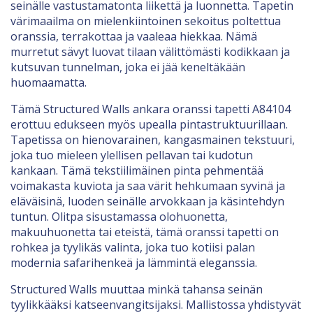
seinälle vastustamatonta liikettä ja luonnetta. Tapetin
värimaailma on mielenkiintoinen sekoitus poltettua
oranssia, terrakottaa ja vaaleaa hiekkaa. Nämä
murretut sävyt luovat tilaan välittömästi kodikkaan ja
kutsuvan tunnelman, joka ei jää keneltäkään
huomaamatta.
Tämä Structured Walls ankara oranssi tapetti A84104
erottuu edukseen myös upealla pintastruktuurillaan.
Tapetissa on hienovarainen, kangasmainen tekstuuri,
joka tuo mieleen ylellisen pellavan tai kudotun
kankaan. Tämä tekstiilimäinen pinta pehmentää
voimakasta kuviota ja saa värit hehkumaan syvinä ja
eläväisinä, luoden seinälle arvokkaan ja käsintehdyn
tuntun. Olitpa sisustamassa olohuonetta,
makuuhuonetta tai eteistä, tämä oranssi tapetti on
rohkea ja tyylikäs valinta, joka tuo kotiisi palan
modernia safarihenkeä ja lämmintä eleganssia.
Structured Walls muuttaa minkä tahansa seinän
tyylikkääksi katseenvangitsijaksi. Mallistossa yhdistyvät