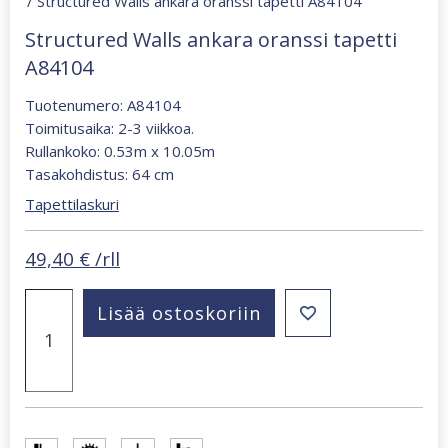
/ Structured Walls ankara oranssi tapetti A84104
Structured Walls ankara oranssi tapetti
A84104
Tuotenumero: A84104
Toimitusaika: 2-3 viikkoa.
Rullankoko: 0.53m x 10.05m
Tasakohdistus: 64 cm
Tapettilaskuri
49,40
€
/rll
Structured
Lisää ostoskoriin
Walls
ankara
oranssi
tapetti
A84104
määrä