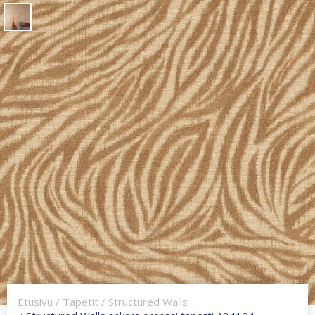
Etusivu
/
Tapetit
/
Structured Walls