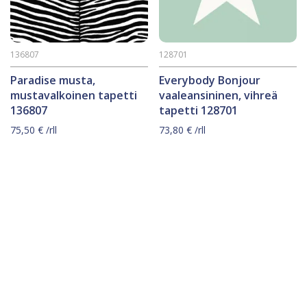
136807
128701
Paradise musta,
Everybody Bonjour
mustavalkoinen tapetti
vaaleansininen, vihreä
136807
tapetti 128701
75,50
€
/rll
73,80
€
/rll