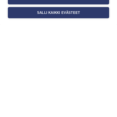
SALLI KAIKKI EVÄSTEET
Tilaa uutiskirje
Haluaisitko nähdä uusimmat tapettimallistot heti
ensimmäisenä? Naputtele tiedot alas niin
pidämme sinut ajantasalla.