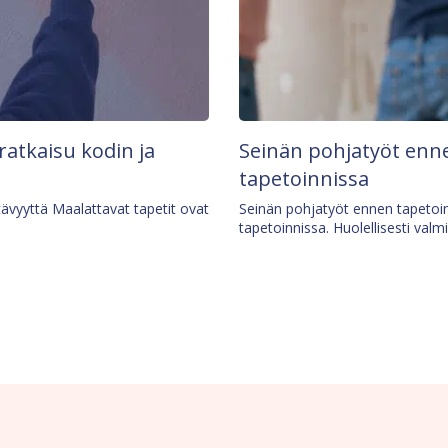
 ratkaisu kodin ja
Seinän pohjatyöt enne
tapetoinnissa
tävyyttä Maalattavat tapetit ovat
Seinän pohjatyöt ennen tapetoin
tapetoinnissa. Huolellisesti valm