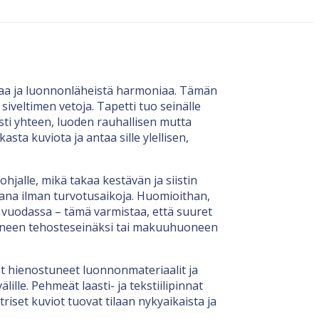
imaa ja luonnonläheistä harmoniaa. Tämän
iveltimen vetoja. Tapetti tuo seinälle
isti yhteen, luoden rauhallisen mutta
 kuviota ja antaa sille ylellisen,
jalle, mikä takaa kestävän ja siistin
vana ilman turvotusaikoja. Huomioithan,
a vuodassa – tämä varmistaa, että suuret
huoneen tehosteseinäksi tai makuuhuoneen
ät hienostuneet luonnonmateriaalit ja
ille. Pehmeät laasti- ja tekstiilipinnat
iset kuviot tuovat tilaan nykyaikaista ja