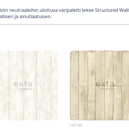
in neutraaleihin ulottuva väripaletti tekee Structured Wall
llisen ja ainutlaatuisen.
6
137743