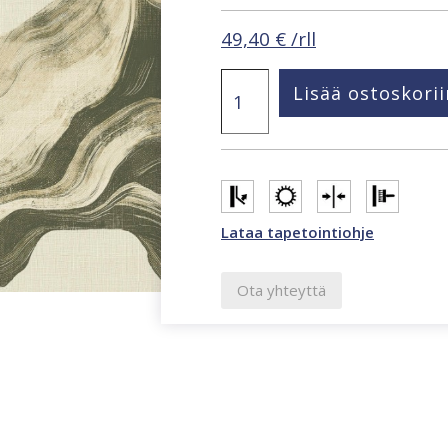
49,40
€
/rll
Structured
Lisää ostoskorii
Walls
bayda
vihertävänvaalea
tapetti
A85102
määrä
Lataa tapetointiohje
Ota yhteyttä