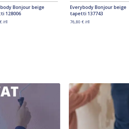
ybody Bonjour beige
Everybody Bonjour beige
ti 128006
tapetti 137743
€
/rll
76,80
€
/rll