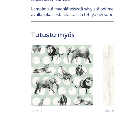
Lämpimistä maanläheisistä sävyistä pehmeisi
avulla jokaisesta tilasta saa tehtyä persoona
Tutustu myös
128713
12800