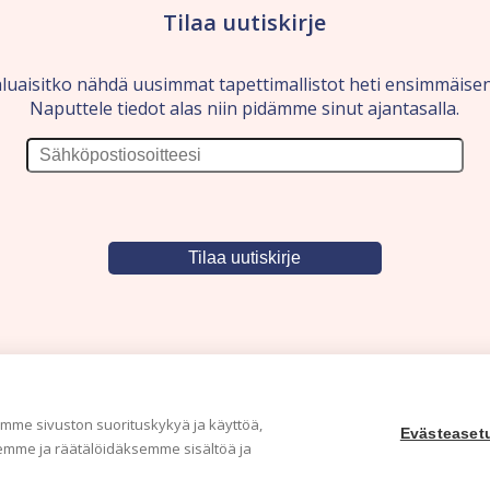
Tilaa uutiskirje
luaisitko nähdä uusimmat tapettimallistot heti ensimmäise
Naputtele tiedot alas niin pidämme sinut ajantasalla.
me sivuston suorituskykyä ja käyttöä,
Evästeaset
mme ja räätälöidäksemme sisältöä ja