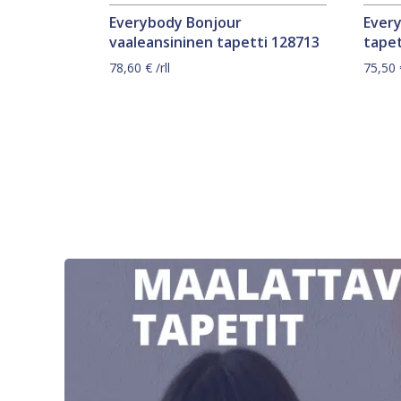
Everybody Bonjour
Ever
vaaleansininen tapetti 128713
tapet
78,60
€
/rll
75,50