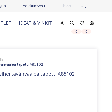
yttä
Projektimyynti
Ohjeet
FAQ
TLET
IDEAT & VINKIT
X
X
0
0
lls
ävänvaalea tapetti A85102
vihertävänvaalea tapetti A85102