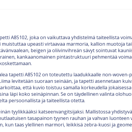
petti A85102, joka on vaikuttava yhdistelmä taiteellista vo
 muistuttaa upeasti virtaavaa marmoria, kallion muotoja tai s
rtävänvaalean, beigen ja oliivinvihreän sävyt sointuvat kauni
ainen, kankaanomainen pintastruktuuri pehmentää voimakasta
 koskettamaan.
ea tapetti A85102 on toteutettu laadukkaalle non-woven-poh
Liima levitetään suoraan seinään, ja tapetti asennetaan kui
tarkoittaa, että kuvio toistuu samalla korkeudella jokaisess
isina läpi koko seinäpinnan. Se on täydellinen valinta olo
ta persoonallista ja taiteellista otetta.
nän tyylikkääksi katseenvangitsijaksi. Mallistossa yhdistyv
ainutlaatuisen tasapainon tyynen rauhan ja vahvan luonteen väl
kun taas ylellinen marmori, leikkisä zebra-kuosi ja geometr