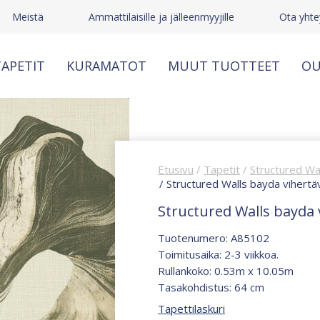
Meistä
Ammattilaisille ja jälleenmyyjille
Ota yhte
APETIT
KURAMATOT
MUUT TUOTTEET
OU
Etusivu
/
Tapetit
/
Structured Wa
/ Structured Walls bayda vihert
Structured Walls bayda 
Tuotenumero: A85102
Toimitusaika: 2-3 viikkoa.
Rullankoko: 0.53m x 10.05m
Tasakohdistus: 64 cm
Tapettilaskuri