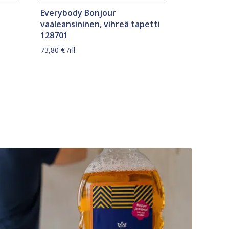
Everybody Bonjour
vaaleansininen, vihreä tapetti
128701
73,80
€
/rll