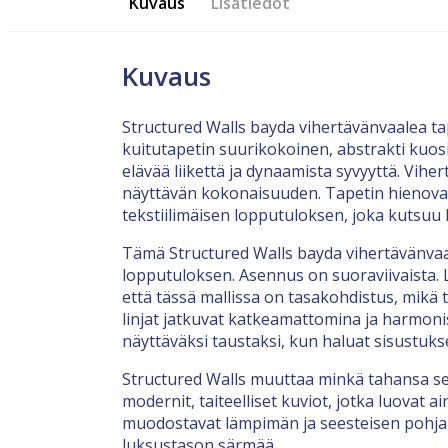
Kuvaus
Lisätiedot
Kuvaus
Structured Walls bayda vihertävänvaalea ta
kuitutapetin suurikokoinen, abstrakti kuosi
elävää liikettä ja dynaamista syvyyttä. Vihe
näyttävän kokonaisuuden. Tapetin hienovar
tekstiilimäisen lopputuloksen, joka kutsuu
Tämä Structured Walls bayda vihertävänvaal
lopputuloksen. Asennus on suoraviivaista. 
että tässä mallissa on tasakohdistus, mikä 
linjat jatkuvat katkeamattomina ja harmon
näyttäväksi taustaksi, kun haluat sisustuksel
Structured Walls muuttaa minkä tahansa sei
modernit, taiteelliset kuviot, jotka luovat 
muodostavat lämpimän ja seesteisen pohjan, 
luksustason särmää.