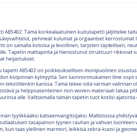
i A85402. Tämä korkealaatuinen kuitutapetti jäljittelee tait
sävyvaihtelut, pehmeät kulumat ja orgaaniset kerrostumat lu
tti on samalla kotoisa ja levollinen, tarjoten täydellisen, ne
ylille. Tapetin mattapinta ja hienostunut struktuuri rikkovat
t heijastukset.
 tapetti A85402 on poikkeuksellisen monipuolinen sisustusra
don kivipinnan kylmyyttä. Sen luonnonmukainen ilme sopii
en tekstiilienkin kanssa. Tämä tekee siitä varman valinnan 
stävä ja helppoasenteinen non-woven-materiaali takaa pitkä
rinsa alle. Valitsemalla tämän tapetin tuot kotiisi ajatonta
nän tyylikkääksi katseenvangitsijaksi. Mallistossa yhdistyv
ainutlaatuisen tasapainon tyynen rauhan ja vahvan luonteen väl
kun taas ylellinen marmori, leikkisä zebra-kuosi ja geometr