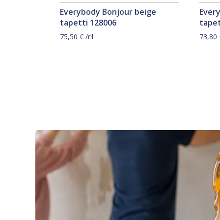
Everybody Bonjour beige
Ever
tapetti 128006
tapet
75,50
€
/rll
73,80