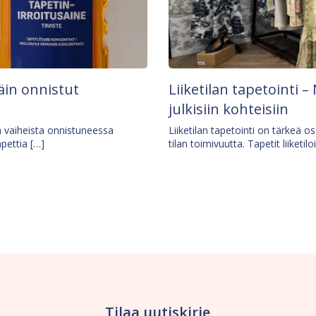
äin onnistut
Liiketilan tapetointi – 
julkisiin kohteisiin
ä vaiheista onnistuneessa
Liiketilan tapetointi on tärkeä 
apettia […]
tilan toimivuutta. Tapetit liiketilo
Tilaa uutiskirje