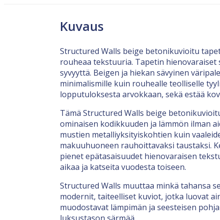
Kuvaus
Structured Walls beige betonikuvioitu tapett
rouheaa tekstuuria. Tapetin hienovaraiset 
syvyyttä. Beigen ja hiekan sävyinen väripale
minimalismille kuin rouhealle teolliselle ty
lopputuloksesta arvokkaan, sekä estää kova
Tämä Structured Walls beige betonikuvioitu
ominaisen kodikkuuden ja lämmön ilman ai
mustien metalliyksityiskohtien kuin vaaleid
makuuhuoneen rauhoittavaksi taustaksi. Ke
pienet epätasaisuudet hienovaraisen tekstuu
aikaa ja katseita vuodesta toiseen.
Structured Walls muuttaa minkä tahansa sei
modernit, taiteelliset kuviot, jotka luovat 
muodostavat lämpimän ja seesteisen pohjan, 
luksustason särmää.