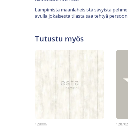
Lämpimistä maanläheisistä sävyistä pehmeisi
avulla jokaisesta tilasta saa tehtyä persoona
Tutustu myös
128006
12870