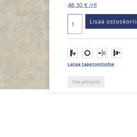
48,30
€
/rll
Structured
Lisää ostoskorii
Walls
beige
betonikuvioitu
tapetti
A85402
määrä
Lataa tapetointiohje
Ota yhteyttä