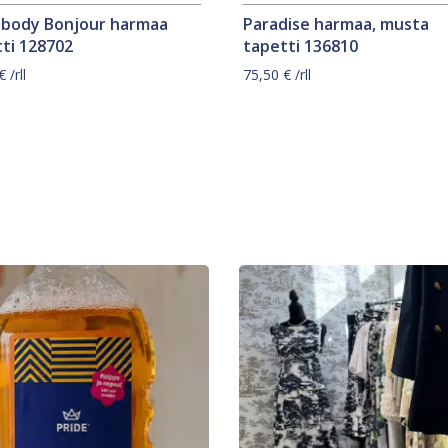
ybody Bonjour harmaa
Paradise harmaa, musta
ti 128702
tapetti 136810
€
/rll
75,50
€
/rll