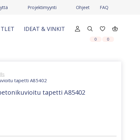
yttä
Projektimyynti
Ohjeet
FAQ
TLET
IDEAT & VINKIT
X
X
0
0
lls
uvioitu tapetti A85402
betonikuvioitu tapetti A85402