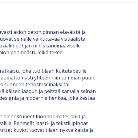
avasti aidon betonipinnan eläväistä ja
ovat seinälle vaikuttavaa visuaalista
utraalin pohjan niin skandinaaviselle
 valon pehmeästi, mikä tekee
tkaisu, joka tuo tilaan kuitutapetille
 saumattomasti yhteen niin tumman puun,
olohuoneen tehosteseinäksi tai
ikäisen laadun ja peittää samalla seinän
 designia ja modernia henkeä, joka kestää
ät hienostuneet luonnonmateriaalit ja
ille. Pehmeät laasti- ja tekstiilipinnat
iset kuviot tuovat tilaan nykyaikaista ja