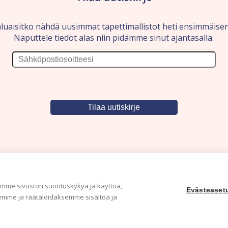
luaisitko nähdä uusimmat tapettimallistot heti ensimmäise
Naputtele tiedot alas niin pidämme sinut ajantasalla.
me sivuston suorituskykyä ja käyttöä,
Evästeaset
mme ja räätälöidäksemme sisältöä ja