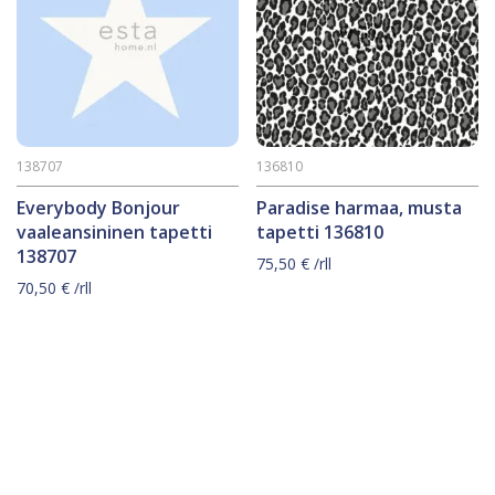
138707
136810
Everybody Bonjour
Paradise harmaa, musta
vaaleansininen tapetti
tapetti 136810
138707
75,50
€
/rll
70,50
€
/rll