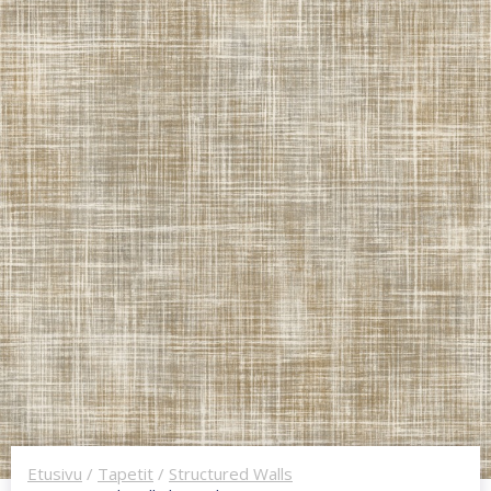
Etusivu
/
Tapetit
/
Structured Walls