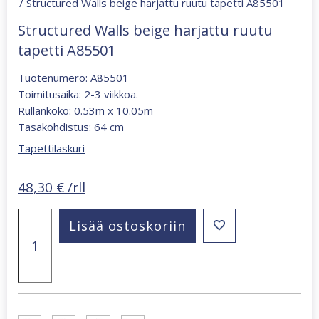
/ Structured Walls beige harjattu ruutu tapetti A85501
Structured Walls beige harjattu ruutu
tapetti A85501
Tuotenumero: A85501
Toimitusaika: 2-3 viikkoa.
Rullankoko: 0.53m x 10.05m
Tasakohdistus: 64 cm
Tapettilaskuri
48,30
€
/rll
Structured
Lisää ostoskoriin
Walls
beige
harjattu
ruutu
tapetti
A85501
määrä