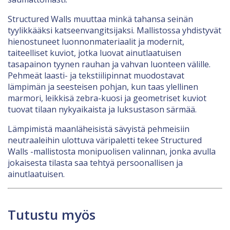
Structured Walls muuttaa minkä tahansa seinän
tyylikkääksi katseenvangitsijaksi. Mallistossa yhdistyvät
hienostuneet luonnonmateriaalit ja modernit,
taiteelliset kuviot, jotka luovat ainutlaatuisen
tasapainon tyynen rauhan ja vahvan luonteen välille.
Pehmeät laasti- ja tekstiilipinnat muodostavat
lämpimän ja seesteisen pohjan, kun taas ylellinen
marmori, leikkisä zebra-kuosi ja geometriset kuviot
tuovat tilaan nykyaikaista ja luksustason särmää.
Lämpimistä maanläheisistä sävyistä pehmeisiin
neutraaleihin ulottuva väripaletti tekee Structured
Walls -mallistosta monipuolisen valinnan, jonka avulla
jokaisesta tilasta saa tehtyä persoonallisen ja
ainutlaatuisen.
Tutustu myös