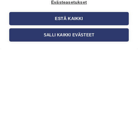
asiakaskokemusta sekä tilan
Evästeasetukset
toimivuutta. Tapetit liiketiloihin
valitaan […]
ESTÄ KAIKKI
SALLI KAIKKI EVÄSTEET
Tilaa uutiskirje