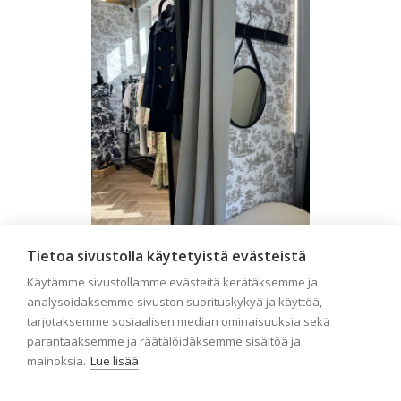
Tietoa sivustolla käytetyistä evästeistä
Liiketilan tapetointi –
Käytämme sivustollamme evästeitä kerätäksemme ja
Näin valitset oikeat
analysoidaksemme sivuston suorituskykyä ja käyttöä,
tapetit liiketiloihin ja
tarjotaksemme sosiaalisen median ominaisuuksia sekä
parantaaksemme ja räätälöidäksemme sisältöä ja
julkisiin kohteisiin
mainoksia.
Lue lisää
Liiketilan tapetointi on tärkeä osa
yrityksen visuaalista ilmettä,