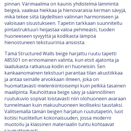
pinnan. Värimaailma on kaunis yhdistelmä lämmintä
beigeä, vaaleaa hiekkaa ja hienovaraisia kerman sävyjä,
mikä tekee siitä täydellisen valinnan harmoniseen ja
valoisaan sisustukseen. Tapetin tarkkaan suunniteltu
pintastruktuuri heijastaa valoa pehmeästi, tuoden
huoneeseen syvyyttä ja kodikasta lämpöä
hienostuneen tekstuurinsa ansiosta.
Tämä Structured Walls beige harjattu ruutu tapetti
A85501 on erinomainen valinta, kun etsit ajatonta ja
laadukasta ratkaisua kodin eri huoneisiin. Sen
kankaanomainen tekstuuri parantaa tilan akustiikkaa
ja antaa seinälle arvokkaan ilmeen, joka on
huomattavasti mielenkiintoisempi kuin pelkkä tasainen
maalipinta. Rauhoittava beige sävy ja säännöllinen
ruutukuvio sopivat loistavasti niin olohuoneen avaraan
tunnelmaan kuin makuuhuoneen leolliseksi taustaksi.
Valitsemalla tämän beigen harjatun ruututapetin, luot
kotiisi huolitellun kokonaisuuden, jossa moderni
muotoilu ja klassinen materiaalin tuntu kohtaavat
saumattomasti.