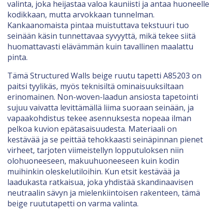
valinta, joka heijastaa valoa kauniisti ja antaa huoneelle
kodikkaan, mutta arvokkaan tunnelman.
Kankaanomaista pintaa muistuttava tekstuuri tuo
seinään käsin tunnettavaa syvyyttä, mikä tekee siitä
huomattavasti elävämmän kuin tavallinen maalattu
pinta.
Tämä Structured Walls beige ruutu tapetti A85203 on
paitsi tyylikäs, myös teknisiltä ominaisuuksiltaan
erinomainen. Non-woven-laadun ansiosta tapetointi
sujuu vaivatta levittämällä liima suoraan seinään, ja
vapaakohdistus tekee asennuksesta nopeaa ilman
pelkoa kuvion epätasaisuudesta. Materiaali on
kestävää ja se peittää tehokkaasti seinäpinnan pienet
virheet, tarjoten viimeistellyn lopputuloksen niin
olohuoneeseen, makuuhuoneeseen kuin kodin
muihinkin oleskelutiloihin. Kun etsit kestävää ja
laadukasta ratkaisua, joka yhdistää skandinaavisen
neutraalin sävyn ja mielenkiintoisen rakenteen, tämä
beige ruututapetti on varma valinta.