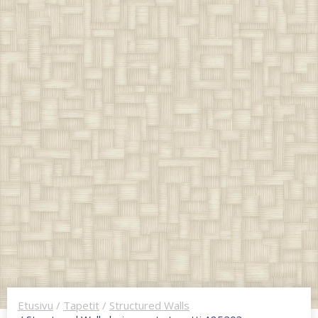
Etusivu
/
Tapetit
/
Structured Walls