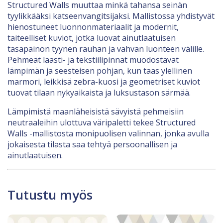
Structured Walls muuttaa minkä tahansa seinän
tyylikkääksi katseenvangitsijaksi. Mallistossa yhdistyvät
hienostuneet luonnonmateriaalit ja modernit,
taiteelliset kuviot, jotka luovat ainutlaatuisen
tasapainon tyynen rauhan ja vahvan luonteen välille.
Pehmeät laasti- ja tekstiilipinnat muodostavat
lämpimän ja seesteisen pohjan, kun taas ylellinen
marmori, leikkisä zebra-kuosi ja geometriset kuviot
tuovat tilaan nykyaikaista ja luksustason särmää.
Lämpimistä maanläheisistä sävyistä pehmeisiin
neutraaleihin ulottuva väripaletti tekee Structured
Walls -mallistosta monipuolisen valinnan, jonka avulla
jokaisesta tilasta saa tehtyä persoonallisen ja
ainutlaatuisen.
Tutustu myös