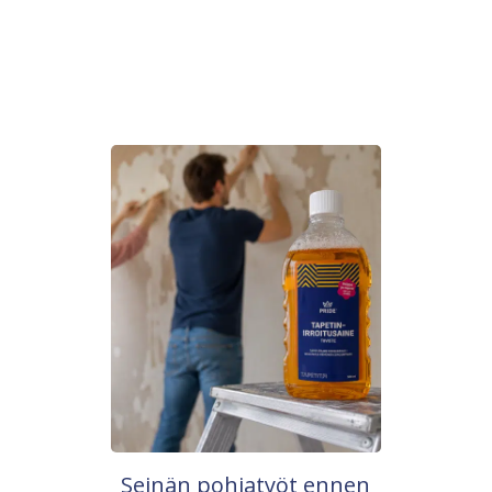
Seinän pohjatyöt ennen