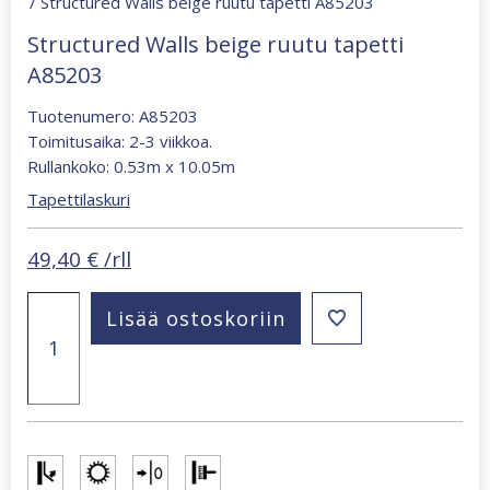
/ Structured Walls beige ruutu tapetti A85203
Structured Walls beige ruutu tapetti
A85203
Tuotenumero: A85203
Toimitusaika: 2-3 viikkoa.
Rullankoko: 0.53m x 10.05m
Tapettilaskuri
49,40
€
/rll
Structured
Lisää ostoskoriin
Walls
beige
ruutu
tapetti
A85203
määrä