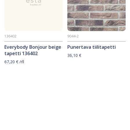
136402
9044-2
Everybody Bonjour beige
Punertava tiilitapetti
tapetti 136402
36,10
€
67,20
€
/rll