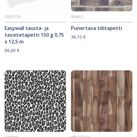
3333-125
9044-2
Easywall tausta- ja
Punertava tiilitapetti
tasoitetapetti 150 g 0,75
36,10
€
x 12,5 m
66,60
€