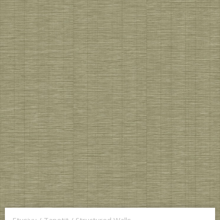
Etusivu
/
Tapetit
/
Structured Walls