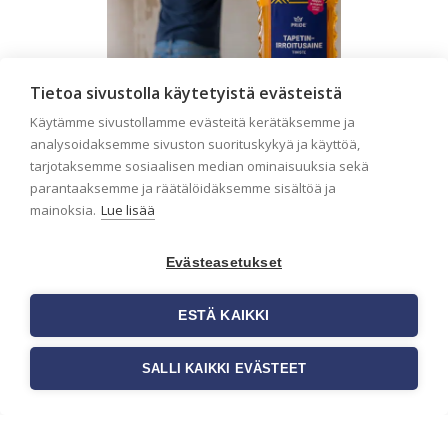
Tietoa sivustolla käytetyistä evästeistä
Käytämme sivustollamme evästeitä kerätäksemme ja
analysoidaksemme sivuston suorituskykyä ja käyttöä,
tarjotaksemme sosiaalisen median ominaisuuksia sekä
Seinän pohjatyöt ennen
parantaaksemme ja räätälöidäksemme sisältöä ja
tapetointia – Näin
mainoksia.
Lue lisää
onnistut tapetoinnissa
Evästeasetukset
Seinän pohjatyöt ennen tapetointia
ovat yksi tärkeimmistä vaiheista
onnistuneessa tapetoinnissa.
ESTÄ KAIKKI
Huolellisesti valmisteltu seinäpinta
auttaa tapettia […]
SALLI KAIKKI EVÄSTEET