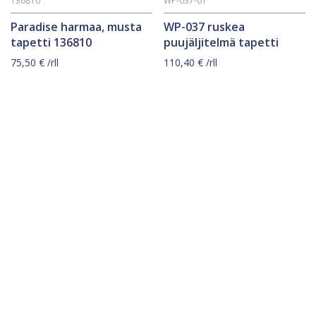
136810
WP-037-01
Paradise harmaa, musta
WP-037 ruskea
tapetti 136810
puujäljitelmä tapetti
75,50
€
/rll
110,40
€
/rll