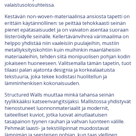
valaistusolosuhteissa.
Kestävän non-woven-materiaalinsa ansiosta tapetti on
erittäin käytännöllinen: se peittää tehokkaasti seinän
pienet epätasaisuudet ja on vaivaton asentaa suoraan
liisteröidylle seinälle. Kellertävänvihreä värimaailma on
helppo yhdistää niin vaaleisiin puulajeihin, mustiin
metalliyksityiskohtiin kuin muihinkin maanläheisiin
materiaaleihin, tehden siitä monipuolisen pohjan kodin
jokaiseen huoneeseen. Valitsemalla tämän tapetin, tuot
tilaasi palan ajatonta designia ja korkealaatuista
tekstuuria, joka tekee kodistasi huolitellun ja
lämminhenkisen kokonaisuuden.
Structured Walls muuttaa minkä tahansa seinän
tyylikkääksi katseenvangitsijaksi. Mallistossa yhdistyvät
hienostuneet luonnonmateriaalit ja modernit,
taiteelliset kuviot, jotka luovat ainutlaatuisen
tasapainon tyynen rauhan ja vahvan luonteen välille.
Pehmeät laasti- ja tekstiilipinnat muodostavat
lämpimän ja seesteisen pohjan, kun taas ylellinen