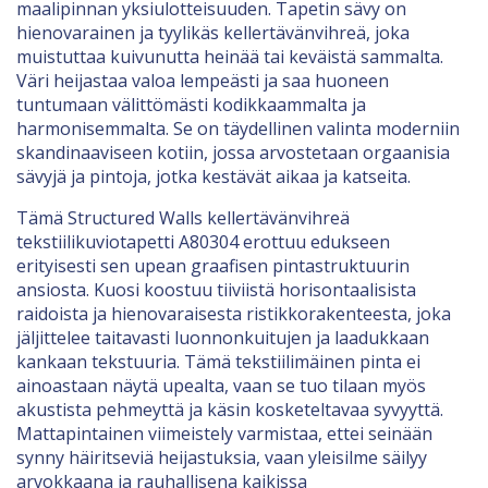
maalipinnan yksiulotteisuuden. Tapetin sävy on
hienovarainen ja tyylikäs kellertävänvihreä, joka
muistuttaa kuivunutta heinää tai keväistä sammalta.
Väri heijastaa valoa lempeästi ja saa huoneen
tuntumaan välittömästi kodikkaammalta ja
harmonisemmalta. Se on täydellinen valinta moderniin
skandinaaviseen kotiin, jossa arvostetaan orgaanisia
sävyjä ja pintoja, jotka kestävät aikaa ja katseita.
Tämä Structured Walls kellertävänvihreä
tekstiilikuviotapetti A80304 erottuu edukseen
erityisesti sen upean graafisen pintastruktuurin
ansiosta. Kuosi koostuu tiiviistä horisontaalisista
raidoista ja hienovaraisesta ristikkorakenteesta, joka
jäljittelee taitavasti luonnonkuitujen ja laadukkaan
kankaan tekstuuria. Tämä tekstiilimäinen pinta ei
ainoastaan näytä upealta, vaan se tuo tilaan myös
akustista pehmeyttä ja käsin kosketeltavaa syvyyttä.
Mattapintainen viimeistely varmistaa, ettei seinään
synny häiritseviä heijastuksia, vaan yleisilme säilyy
arvokkaana ja rauhallisena kaikissa