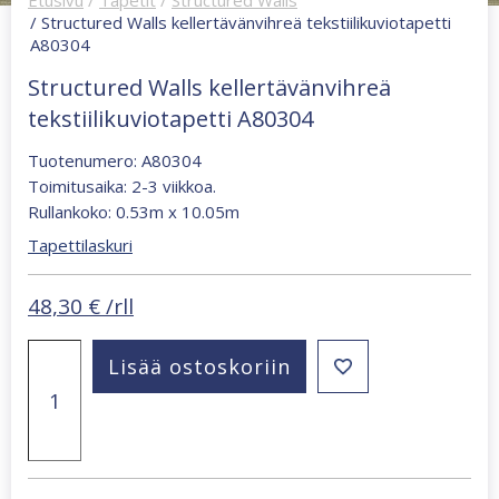
/ Structured Walls kellertävänvihreä tekstiilikuviotapetti
A80304
Structured Walls kellertävänvihreä
tekstiilikuviotapetti A80304
Tuotenumero: A80304
Toimitusaika: 2-3 viikkoa.
Rullankoko: 0.53m x 10.05m
Tapettilaskuri
48,30
€
/rll
Structured
Lisää ostoskoriin
Walls
kellertävänvihreä
tekstiilikuviotapetti
A80304
määrä