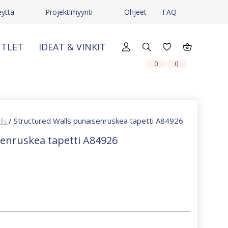
eyttä
Projektimyynti
Ohjeet
FAQ
TLET
IDEAT & VINKIT
X
X
0
0
lls
/ Structured Walls punaisenruskea tapetti A84926
senruskea tapetti A84926