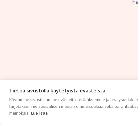
Ha
Tietoa sivustolla käytetyistä evästeistä
Käytämme sivustollamme evästeitä kerätäksemme ja analysoidaksem
tarjotaksemme sosiaalisen median ominaisuuksia sekä parantaakse
mainoksia.
Lue lisää
c/o Suomen AM-Markkinointi Oy