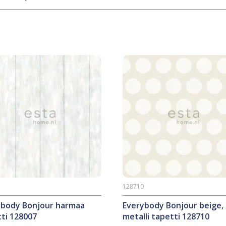
7
128710
ybody Bonjour harmaa
Everybody Bonjour beige,
ti 128007
metalli tapetti 128710