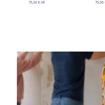
75,50
€
/rll
75,50