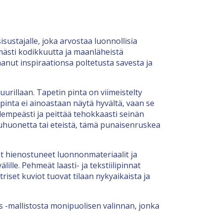
ustajalle, joka arvostaa luonnollisia
mästi kodikkuutta ja maanläheistä
aanut inspiraationsa poltetusta savesta ja
rillaan. Tapetin pinta on viimeistelty
 pinta ei ainoastaan näytä hyvältä, vaan se
lempeästi ja peittää tehokkaasti seinän
uhuonetta tai eteistä, tämä punaisenruskea
ät hienostuneet luonnonmateriaalit ja
ille. Pehmeät laasti- ja tekstiilipinnat
iset kuviot tuovat tilaan nykyaikaista ja
s -mallistosta monipuolisen valinnan, jonka