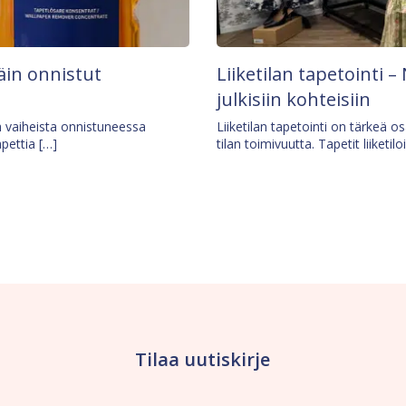
äin onnistut
Liiketilan tapetointi – 
julkisiin kohteisiin
ä vaiheista onnistuneessa
Liiketilan tapetointi on tärkeä 
apettia […]
tilan toimivuutta. Tapetit liiketilo
Tilaa uutiskirje