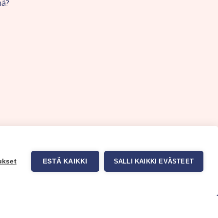
nä?
ukset
ESTÄ KAIKKI
SALLI KAIKKI EVÄSTEET
uppa
Myynti ja asiakaspalvelu