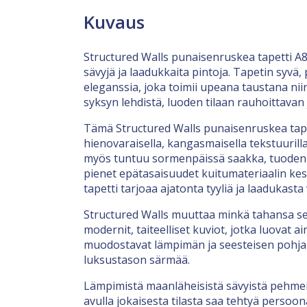
Kuvaus
Structured Walls punaisenruskea tapetti A84
sävyjä ja laadukkaita pintoja. Tapetin syv
eleganssia, joka toimii upeana taustana niin
syksyn lehdistä, luoden tilaan rauhoittavan
Tämä Structured Walls punaisenruskea tapet
hienovaraisella, kangasmaisella tekstuurilla
myös tuntuu sormenpäissä saakka, tuoden se
pienet epätasaisuudet kuitumateriaalin ke
tapetti tarjoaa ajatonta tyyliä ja laadukasta
Structured Walls muuttaa minkä tahansa sei
modernit, taiteelliset kuviot, jotka luovat 
muodostavat lämpimän ja seesteisen pohjan, 
luksustason särmää.
Lämpimistä maanläheisistä sävyistä pehmeisi
avulla jokaisesta tilasta saa tehtyä persoona