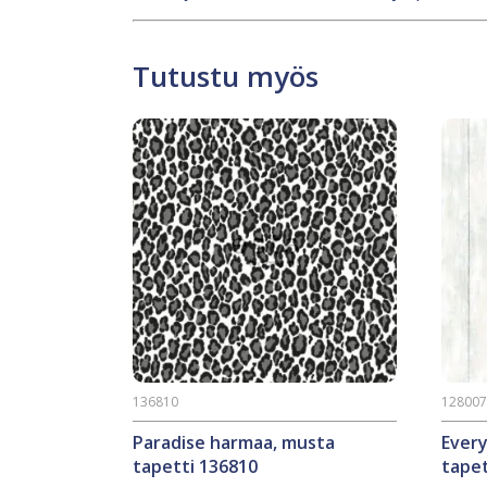
Tutustu myös
136810
12800
Paradise harmaa, musta
Ever
tapetti 136810
tapet