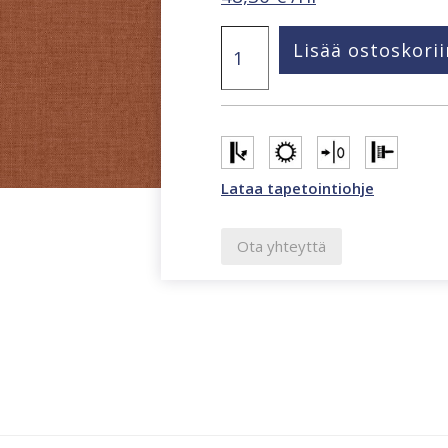
Structured
Lisää ostoskorii
Walls
punaisenruskea
tapetti
A84926
määrä
Lataa tapetointiohje
Ota yhteyttä