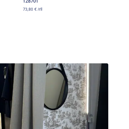
128701
73,80
€
/rll