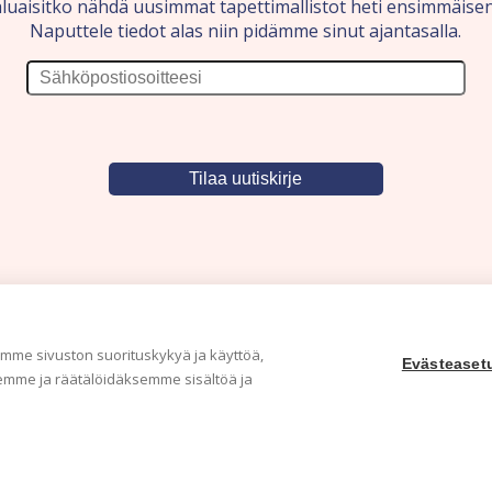
luaisitko nähdä uusimmat tapettimallistot heti ensimmäise
Naputtele tiedot alas niin pidämme sinut ajantasalla.
me sivuston suorituskykyä ja käyttöä,
Evästeaset
mme ja räätälöidäksemme sisältöä ja
Yritys
Ka