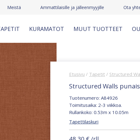
Meistä
Ammattilaisille ja jälleenmyyjille
Ota yht
APETIT
KURAMATOT
MUUT TUOTTEET
OU
Etusivu
/
Tapetit
/
Structured Wa
Structured Walls punai
Tuotenumero: A84926
Toimitusaika: 2-3 viikkoa.
Rullankoko: 0.53m x 10.05m
Tapettilaskuri
48,30
€
/rll