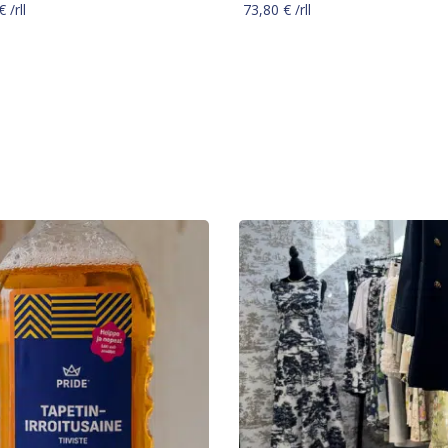
€
/rll
73,80
€
/rll