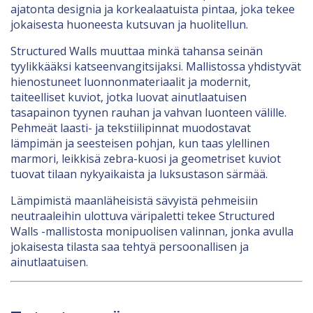
ajatonta designia ja korkealaatuista pintaa, joka tekee
jokaisesta huoneesta kutsuvan ja huolitellun.
Structured Walls muuttaa minkä tahansa seinän
tyylikkääksi katseenvangitsijaksi. Mallistossa yhdistyvät
hienostuneet luonnonmateriaalit ja modernit,
taiteelliset kuviot, jotka luovat ainutlaatuisen
tasapainon tyynen rauhan ja vahvan luonteen välille.
Pehmeät laasti- ja tekstiilipinnat muodostavat
lämpimän ja seesteisen pohjan, kun taas ylellinen
marmori, leikkisä zebra-kuosi ja geometriset kuviot
tuovat tilaan nykyaikaista ja luksustason särmää.
Lämpimistä maanläheisistä sävyistä pehmeisiin
neutraaleihin ulottuva väripaletti tekee Structured
Walls -mallistosta monipuolisen valinnan, jonka avulla
jokaisesta tilasta saa tehtyä persoonallisen ja
ainutlaatuisen.