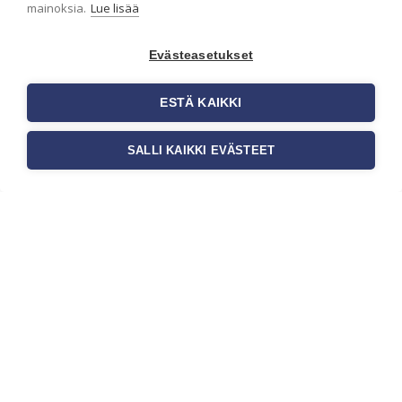
mainoksia.
Lue lisää
Seinän pohjatyöt ennen tapetointia
ovat yksi tärkeimmistä vaiheista
onnistuneessa tapetoinnissa.
Evästeasetukset
Huolellisesti valmisteltu seinäpinta
auttaa tapettia […]
ESTÄ KAIKKI
SALLI KAIKKI EVÄSTEET