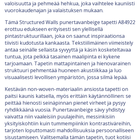
valoisuutta ja pehmeää hehkua, joka vaihtelee kauniisti
vuorokaudenajan ja valaistuksen mukaan.
Tämä Structured Walls punertavanbeige tapetti A84922
erottuu edukseen erityisesti sen ylellisellä
pintastruktuurillaan, joka on saanut inspiraationsa
tiivisti kudotusta kankaasta. Tekstiilimäinen viimeistely
antaa seinälle sellaista syvyyttä ja käsin kosketeltavaa
tuntua, jota pelkkä tasainen maalipinta ei kykene
tarjoamaan. Tapetin mattapintainen ja hienovarainen
struktuuri pehmentää huoneen akustiikkaa ja luo
visuaalisesti levollisen ympäristön, jossa silmä lepää.
Kestävän non-woven-materiaalin ansiosta tapetti on
paitsi kaunis katsella, myös erittäin käytännöllinen: se
peittää hienosti seinäpinnan pienet virheet ja pysyy
ryhdikkäänä vuosia. Punertavanbeige sävy yhdistyy
vaivatta niin vaaleisiin puulajeihin, messinkisiin
yksityiskohtiin kuin tummempiinkin kontrastiväreihin,
tarjoten loputtomasti mahdollisuuksia persoonalliseen
sisustamiseen. Valitsemalla tämän tapetin, tuot kotiisi