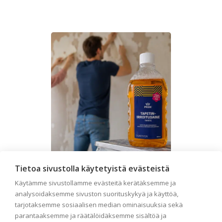
Tietoa sivustolla käytetyistä evästeistä
Käytämme sivustollamme evästeitä kerätäksemme ja
Seinän pohjatyöt ennen
analysoidaksemme sivuston suorituskykyä ja käyttöä,
tapetointia – Näin
tarjotaksemme sosiaalisen median ominaisuuksia sekä
onnistut tapetoinnissa
parantaaksemme ja räätälöidäksemme sisältöä ja