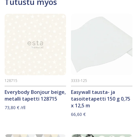
Tutustu myös
128715
3333-125
Everybody Bonjour beige,
Easywall tausta- ja
metalli tapetti 128715
tasoitetapetti 150 g 0,75
x 12,5 m
73,80
€
/rll
66,60
€