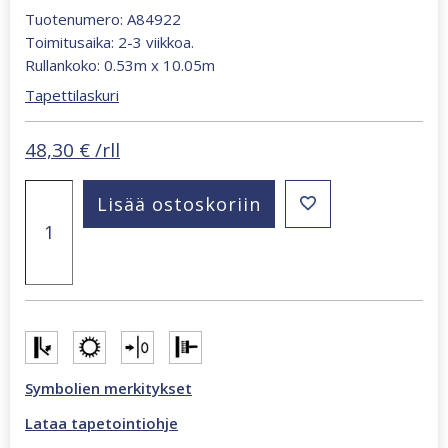
Tuotenumero: A84922
Toimitusaika: 2-3 viikkoa.
Rullankoko: 0.53m x 10.05m
Tapettilaskuri
48,30
€
/rll
Structured
Lisää ostoskoriin
Walls
punertavanbeige
tapetti
A84922
määrä
Symbolien merkitykset
Lataa tapetointiohje