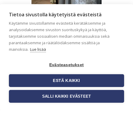
Tietoa sivustolla käytetyistä evästeistä
Käytämme sivustollamme evästeitä kerätäksemme ja
Liiketilan tapetointi –
analysoidaksemme sivuston suorituskykyä ja käyttöä,
tarjotaksemme sosiaalisen median ominaisuuksia sekä
Näin valitset oikeat
parantaaksemme ja räätälöidäksemme sisältöä ja
tapetit liiketiloihin ja
mainoksia.
Lue lisää
julkisiin kohteisiin
Liiketilan tapetointi on tärkeä osa
Evästeasetukset
yrityksen visuaalista ilmettä,
asiakaskokemusta sekä tilan
ESTÄ KAIKKI
toimivuutta. Tapetit liiketiloihin
valitaan […]
SALLI KAIKKI EVÄSTEET