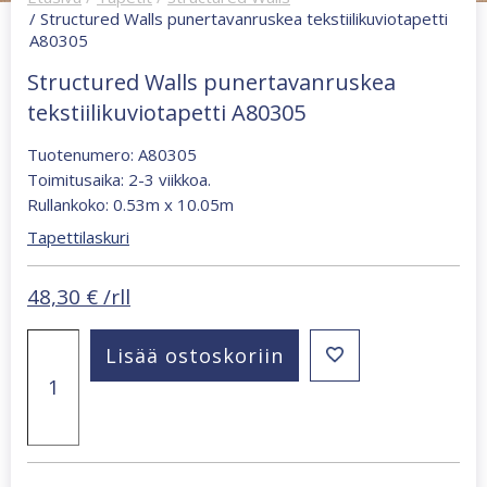
/ Structured Walls punertavanruskea tekstiilikuviotapetti
A80305
Structured Walls punertavanruskea
tekstiilikuviotapetti A80305
Tuotenumero: A80305
Toimitusaika: 2-3 viikkoa.
Rullankoko: 0.53m x 10.05m
Tapettilaskuri
48,30
€
/rll
Structured
Lisää ostoskoriin
Walls
punertavanruskea
tekstiilikuviotapetti
A80305
määrä