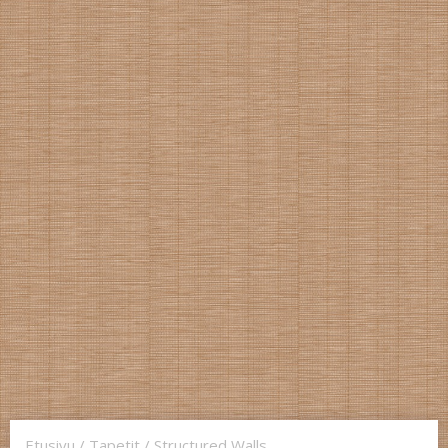
Etusivu
/
Tapetit
/
Structured Walls