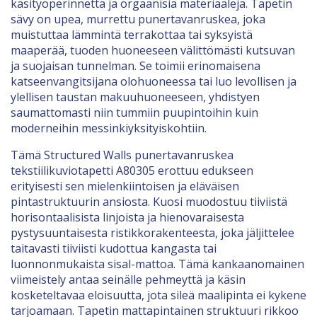
käsityöperinnettä ja orgaanisia materiaaleja. Tapetin
sävy on upea, murrettu punertavanruskea, joka
muistuttaa lämmintä terrakottaa tai syksyistä
maaperää, tuoden huoneeseen välittömästi kutsuvan
ja suojaisan tunnelman. Se toimii erinomaisena
katseenvangitsijana olohuoneessa tai luo levollisen ja
ylellisen taustan makuuhuoneeseen, yhdistyen
saumattomasti niin tummiin puupintoihin kuin
moderneihin messinkiyksityiskohtiin.
Tämä Structured Walls punertavanruskea
tekstiilikuviotapetti A80305 erottuu edukseen
erityisesti sen mielenkiintoisen ja eläväisen
pintastruktuurin ansiosta. Kuosi muodostuu tiiviistä
horisontaalisista linjoista ja hienovaraisesta
pystysuuntaisesta ristikkorakenteesta, joka jäljittelee
taitavasti tiiviisti kudottua kangasta tai
luonnonmukaista sisal-mattoa. Tämä kankaanomainen
viimeistely antaa seinälle pehmeyttä ja käsin
kosketeltavaa eloisuutta, jota sileä maalipinta ei kykene
tarjoamaan. Tapetin mattapintainen struktuuri rikkoo