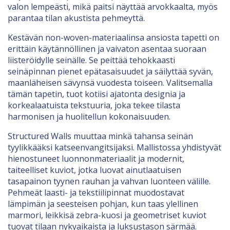
valon lempeästi, mikä paitsi näyttää arvokkaalta, myös
parantaa tilan akustista pehmeyttä.
Kestävän non-woven-materiaalinsa ansiosta tapetti on
erittäin käytännöllinen ja vaivaton asentaa suoraan
liisteröidylle seinälle. Se peittää tehokkaasti
seinäpinnan pienet epätasaisuudet ja säilyttää syvän,
maanläheisen sävynsä vuodesta toiseen. Valitsemalla
tämän tapetin, tuot kotiisi ajatonta designia ja
korkealaatuista tekstuuria, joka tekee tilasta
harmonisen ja huolitellun kokonaisuuden.
Structured Walls muuttaa minkä tahansa seinän
tyylikkääksi katseenvangitsijaksi. Mallistossa yhdistyvät
hienostuneet luonnonmateriaalit ja modernit,
taiteelliset kuviot, jotka luovat ainutlaatuisen
tasapainon tyynen rauhan ja vahvan luonteen välille.
Pehmeät laasti- ja tekstiilipinnat muodostavat
lämpimän ja seesteisen pohjan, kun taas ylellinen
marmori, leikkisä zebra-kuosi ja geometriset kuviot
tuovat tilaan nykyaikaista ja luksustason särmää.