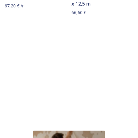
x 12,5 m
67,20
€
/rll
66,60
€