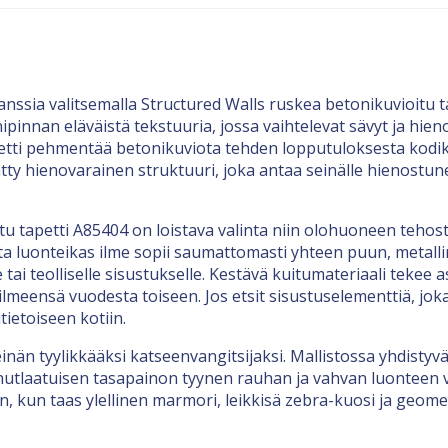
leganssia valitsemalla Structured Walls ruskea betonikuvioit
onipinnan eläväistä tekstuuria, jossa vaihtelevat sävyt ja hie
tti pehmentää betonikuviota tehden lopputuloksesta kodikka
tty hienovarainen struktuuri, joka antaa seinälle hienostu
tu tapetti A85404 on loistava valinta niin olohuoneen teh
tta luonteikas ilme sopii saumattomasti yhteen puun, metal
 tai teolliselle sisustukselle. Kestävä kuitumateriaali tekee 
 ilmeensä vuodesta toiseen. Jos etsit sisustuselementtiä, j
tietoiseen kotiin.
nän tyylikkääksi katseenvangitsijaksi. Mallistossa yhdistyv
ainutlaatuisen tasapainon tyynen rauhan ja vahvan luonteen väl
kun taas ylellinen marmori, leikkisä zebra-kuosi ja geometr