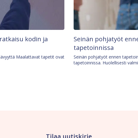
 ratkaisu kodin ja
Seinän pohjatyöt enne
tapetoinnissa
tävyyttä Maalattavat tapetit ovat
Seinän pohjatyöt ennen tapetoin
tapetoinnissa. Huolellisesti valm
Tilaa uutiskirje