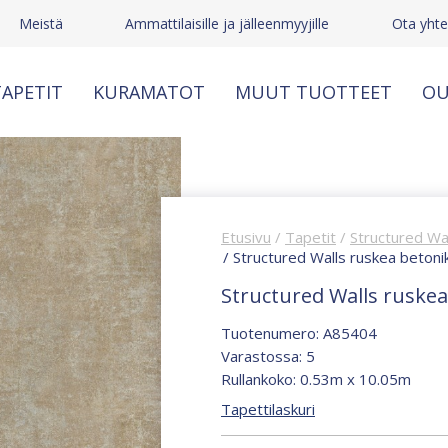
Meistä
Ammattilaisille ja jälleenmyyjille
Ota yhte
APETIT
KURAMATOT
MUUT TUOTTEET
OU
Etusivu
/
Tapetit
/
Structured Wa
/ Structured Walls ruskea betoni
Structured Walls ruskea
Tuotenumero: A85404
Varastossa: 5
Rullankoko: 0.53m x 10.05m
Tapettilaskuri