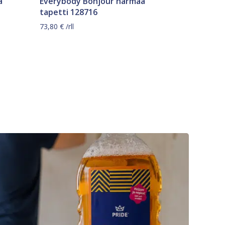
a
Everybody Bonjour harmaa
tapetti 128716
73,80
€
/rll