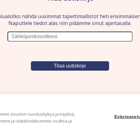
luaisitko nähdä uusimmat tapettimallistot heti ensimmäise
Naputtele tiedot alas niin pidämme sinut ajantasalla.
me sivuston suorituskykyä ja käyttöä,
Evästeaset
mme ja räätälöidäksemme sisältöä ja