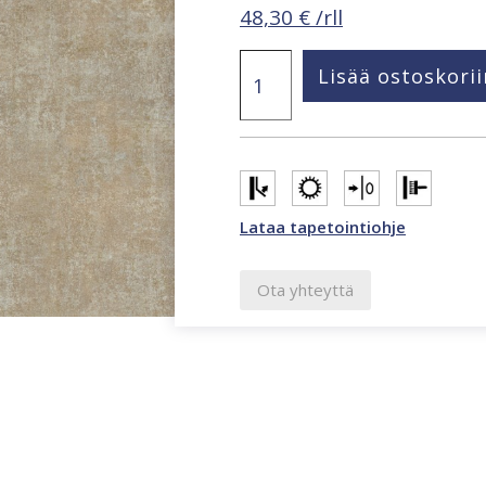
48,30
€
/rll
Structured
Lisää ostoskorii
Walls
ruskea
betonikuvioitu
tapetti
A85404
määrä
Lataa tapetointiohje
Ota yhteyttä