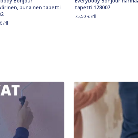
ybody Bonjour
Everybody Bonjour harma
ärinen, punainen tapetti
tapetti 128007
32
75,50
€
/rll
€
/rll