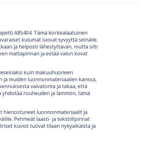
u tapetti A85404. Tämä korkealaatuinen
novaraiset kulumat luovat syvyyttä seinälle.
an ja helposti lähestyttävän, mutta silti
neen mattapinnan ja estää valon kovat
osteseinäksi kuin makuuhuoneen
lin ja muiden luonnonmateriaalien kanssa,
asennuksesta vaivatonta ja takaa, että
oka yhdistää rouheuden ja lämmön, tämä
ät hienostuneet luonnonmateriaalit ja
ille. Pehmeät laasti- ja tekstiilipinnat
iset kuviot tuovat tilaan nykyaikaista ja