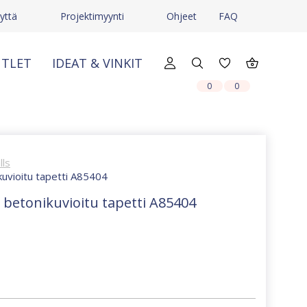
yttä
Projektimyynti
Ohjeet
FAQ
TLET
IDEAT & VINKIT
X
X
0
0
lls
kuvioitu tapetti A85404
 betonikuvioitu tapetti A85404