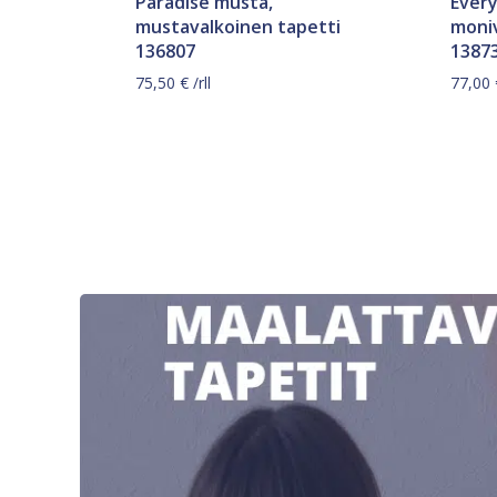
Paradise musta,
Ever
mustavalkoinen tapetti
moniv
136807
1387
75,50
€
/rll
77,00