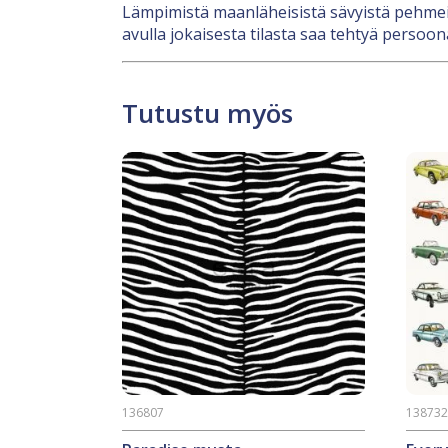
Lämpimistä maanläheisistä sävyistä pehmeisi
avulla jokaisesta tilasta saa tehtyä persoona
Tutustu myös
136807
13873