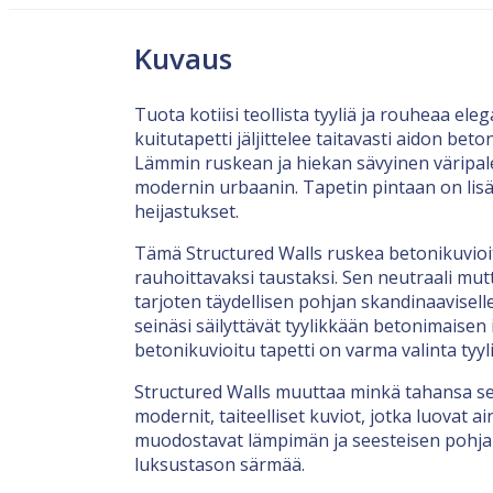
Kuvaus
Tuota kotiisi teollista tyyliä ja rouheaa e
kuitutapetti jäljittelee taitavasti aidon bet
Lämmin ruskean ja hiekan sävyinen väripale
modernin urbaanin. Tapetin pintaan on lisä
heijastukset.
Tämä Structured Walls ruskea betonikuvioi
rauhoittavaksi taustaksi. Sen neutraali mu
tarjoten täydellisen pohjan skandinaaviselle
seinäsi säilyttävät tyylikkään betonimaisen
betonikuvioitu tapetti on varma valinta tyyli
Structured Walls muuttaa minkä tahansa sei
modernit, taiteelliset kuviot, jotka luovat 
muodostavat lämpimän ja seesteisen pohjan, 
luksustason särmää.