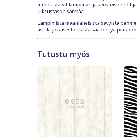
muodostavat lämpimän ja seesteisen pohjan, 
luksustason särmää.
Lämpimistä maanläheisistä sävyistä pehmeisi
avulla jokaisesta tilasta saa tehtyä persoona
Tutustu myös