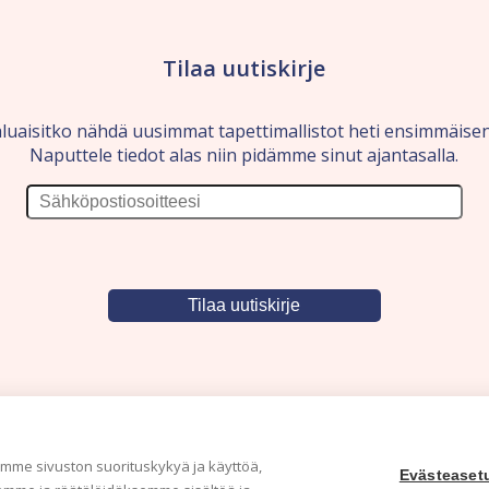
Tilaa uutiskirje
luaisitko nähdä uusimmat tapettimallistot heti ensimmäise
Naputtele tiedot alas niin pidämme sinut ajantasalla.
me sivuston suorituskykyä ja käyttöä,
Evästeaset