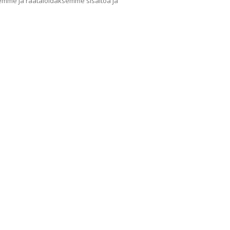
mme ja räätälöidäksemme sisältöä ja
Yritys
Ka
Meistä
Tape
Ota yhteyttä
Val
Jälleenmyyjät
Muu
Ohjeet
Idea
FAQ