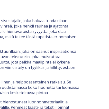
sisustajalle, joka haluaa tuoda tilaan
ihreä, joka henkii rauhaa ja ajatonta
lle hienovaraista syvyyttä, joka elää
a, mikä tekee tästä tapetista erinomaisen
ktuurillaan, joka on saanut inspiraationsa
utsuvan tekstuurin, joka muistuttaa
utta, jota pelkkä maalipinta ei kykene
iimeistely on tyylikäs ja hillitty, estäen
llinen ja helppoasenteinen ratkaisu. Se
tpa uudistamassa koko huonetta tai luomassa
 käsin kosketeltavaa pintaa.
ät hienostuneet luonnonmateriaalit ja
ille. Pehmeät laasti- ja tekstiilipinnat