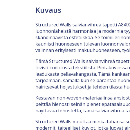
Kuvaus
Structured Walls salvianvihreä tapetti A8492
luonnonläheistä harmoniaa ja modernia tyyl
skandinaavista estetiikkaa. Se toimii erinom
kauniisti huoneeseen tulevan luonnonvalon 
valinnan erityisesti makuuhuoneeseen, työ
Tämä Structured Walls salvianvihreä tapetti
tiivisti kudotusta tekstiilistä. Pintakuvioss
laadukasta pellavakangasta. Tämä kankaanom
tarjoamaan, samalla kun se parantaa huoneen
häiritsevät heijastukset ja tehden tilasta h
Kestävän non-woven-materiaalinsa ansiosta t
peittää hienosti seinän pienet epätasaisuu
näyttävää tehostetta, tämä salvianvihreä tap
Structured Walls muuttaa minkä tahansa sei
modernit, taiteelliset kuviot, jotka luovat 