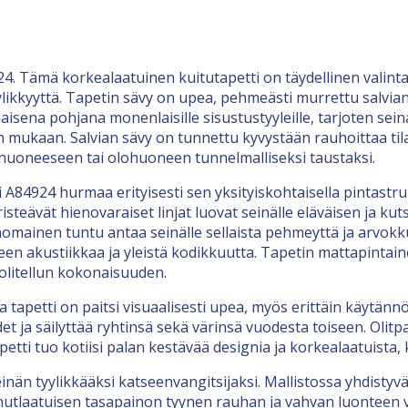
4. Tämä korkealaatuinen kuitutapetti on täydellinen valinta 
ikkyyttä. Tapetin sävy on upea, pehmeästi murrettu salvianv
aisena pohjana monenlaisille sisustustyyleille, tarjoten seinä
mukaan. Salvian sävy on tunnettu kyvystään rauhoittaa tila
huoneeseen tai olohuoneen tunnelmalliseksi taustaksi.
 A84924 hurmaa erityisesti sen yksityiskohtaisella pintastru
a risteävät hienovaraiset linjat luovat seinälle eläväisen ja k
ainen tuntu antaa seinälle sellaista pehmeyttä ja arvokku
 akustiikkaa ja yleistä kodikkuutta. Tapetin mattapintainen v
uolitellun kokonaisuuden.
apetti on paitsi visuaalisesti upea, myös erittäin käytännö
det ja säilyttää ryhtinsä sekä värinsä vuodesta toiseen. Oli
etti tuo kotiisi palan kestävää designia ja korkealaatuista,
nän tyylikkääksi katseenvangitsijaksi. Mallistossa yhdistyv
ainutlaatuisen tasapainon tyynen rauhan ja vahvan luonteen väl