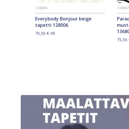
128006
13680
Everybody Bonjour beige
Parad
tapetti 128006
must
1368
75,50
€
/rll
75,50