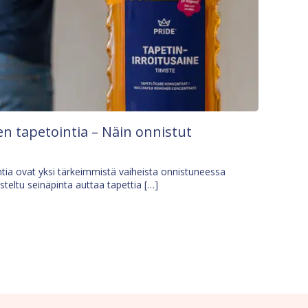
n tapetointia – Näin onnistut
tia ovat yksi tärkeimmistä vaiheista onnistuneessa
isteltu seinäpinta auttaa tapettia […]