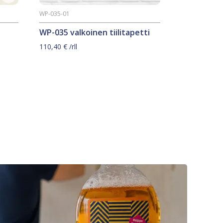
WP-035-01
WP-035 valkoinen tiilitapetti
110,40
€
/rll