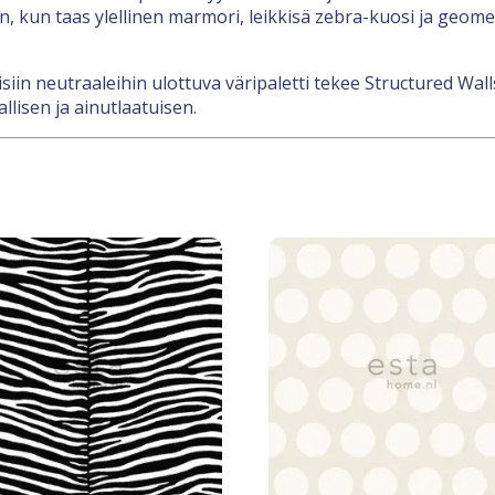
kun taas ylellinen marmori, leikkisä zebra-kuosi ja geometr
in neutraaleihin ulottuva väripaletti tekee Structured Wall
llisen ja ainutlaatuisen.