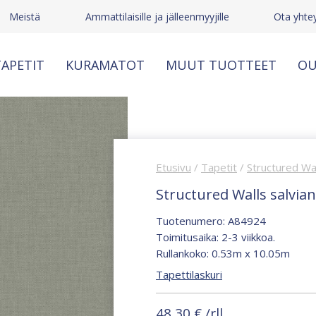
Meistä
Ammattilaisille ja jälleenmyyjille
Ota yhte
APETIT
KURAMATOT
MUUT TUOTTEET
OU
Etusivu
/
Tapetit
/
Structured Wa
Structured Walls salvia
Tuotenumero: A84924
Toimitusaika: 2-3 viikkoa.
Rullankoko: 0.53m x 10.05m
Tapettilaskuri
48,30
€
/rll