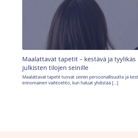
Maalattavat tapetit – kestävä ja tyylikäs
julkisten tilojen seinille
Maalattavat tapetit tuovat seiniin persoonallisuutta ja kes
erinomainen vaihtoehto, kun haluat yhdistää […]