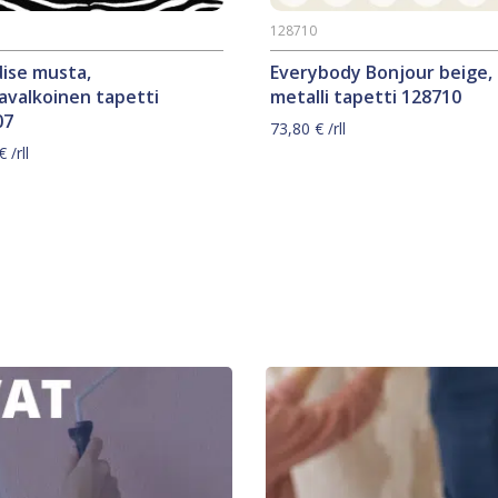
7
128710
ise musta,
Everybody Bonjour beige,
avalkoinen tapetti
metalli tapetti 128710
07
73,80
€
/rll
€
/rll