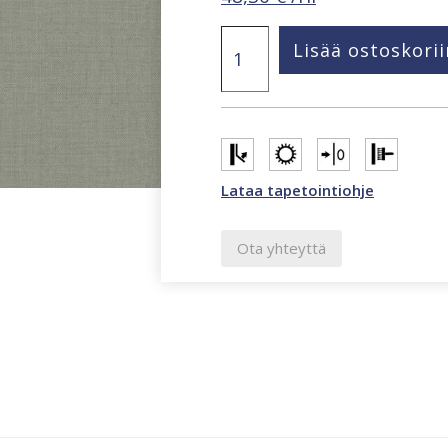
Structured
Lisää ostoskorii
Walls
salvianvihreä
tapetti
A84924
määrä
Lataa tapetointiohje
Ota yhteyttä