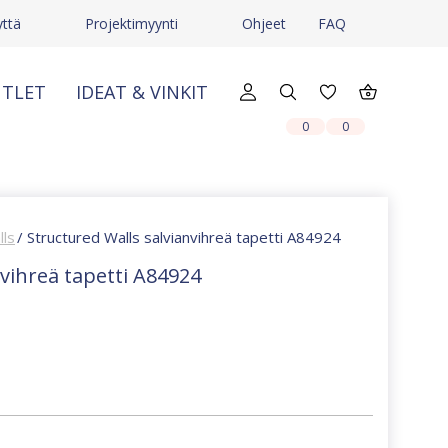
yttä
Projektimyynti
Ohjeet
FAQ
TLET
IDEAT & VINKIT
X
X
0
0
lls
/ Structured Walls salvianvihreä tapetti A84924
nvihreä tapetti A84924