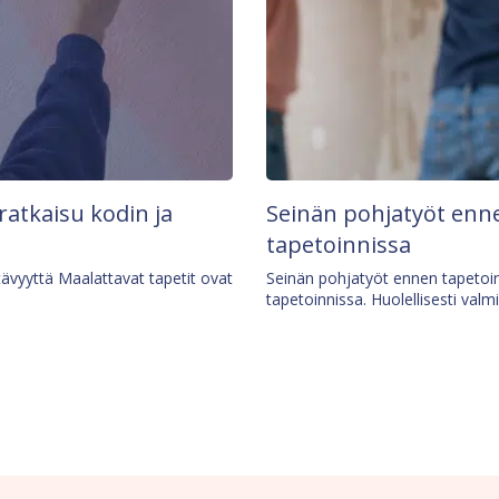
 ratkaisu kodin ja
Seinän pohjatyöt enne
tapetoinnissa
tävyyttä Maalattavat tapetit ovat
Seinän pohjatyöt ennen tapetoin
tapetoinnissa. Huolellisesti valm