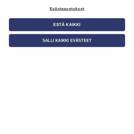
onnistuneessa tapetoinnissa.
Evästeasetukset
Huolellisesti valmisteltu seinäpinta
auttaa tapettia […]
ESTÄ KAIKKI
SALLI KAIKKI EVÄSTEET
Tilaa uutiskirje