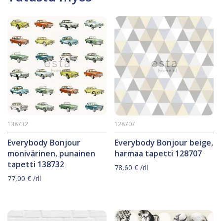
138732
128707
Everybody Bonjour
Everybody Bonjour beige,
monivärinen, punainen
harmaa tapetti 128707
tapetti 138732
78,60
€
/rll
77,00
€
/rll