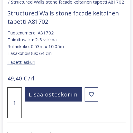
/ Structured Walls stone facade keltainen tapetti A81702
Structured Walls stone facade keltainen
tapetti A81702
Tuotenumero: A81702
Toimitusaika: 2-3 viikkoa.
Rullankoko: 0.53m x 10.05m
Tasakohdistus: 64 cm
Tapettilaskuri
49,40
€
/rll
Structured
Lisää ostoskoriin
Walls
stone
facade
keltainen
tapetti
A81702
määrä