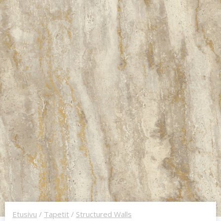
Etusivu
/
Tapetit
/
Structured Walls