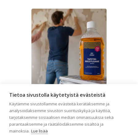
Tietoa sivustolla käytetyistä evästeistä
Seinän pohjatyöt ennen
Käytämme sivustollamme evästeitä kerätäksemme ja
analysoidaksemme sivuston suorituskykyä ja käyttöä,
tapetointia – Näin
tarjotaksemme sosiaalisen median ominaisuuksia sekä
onnistut tapetoinnissa
parantaaksemme ja räätälöidäksemme sisältöä ja
Seinän pohjatyöt ennen tapetointia
mainoksia.
Lue lisää
ovat yksi tärkeimmistä vaiheista