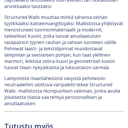
näyttäväksi tehosteeksi kuin eteisen tai ruokailutilan
arvokkaaksi taustaksi.
Structured Walls muuttaa minkä tahansa seinän
tyylikkääksi katseenvangitsijaksi. Mallistossa yhdistyvät
hienostuneet luonnonmateriaalit ja modernit,
taiteelliset kuviot, jotka luovat ainutlaatuisen
tasapainon tyynen rauhan ja vahvan luonteen välille.
Pehmeät laasti- ja tekstiilipinnat muodostavat
lämpimän ja seesteisen pohjan, kun taas ylellinen
marmori, leikkisä zebra-kuosi ja geometriset kuviot
tuovat tilaan nykyaikaista ja luksustason särmää.
Lämpimistä maanläheisistä sävyistä pehmeisiin
neutraaleihin ulottuva väripaletti tekee Structured
Walls -mallistosta monipuolisen valinnan, jonka avulla
jokaisesta tilasta saa tehtyä persoonallisen ja
ainutlaatuisen.
Tutustu myös