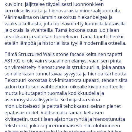
kuviointi jäljittelee täydellisesti luonnonkiven
kerroksellisuutta ja hienovaraisia mineraalijuonteita.
Värimaailma on lämmin sekoitus hiekanbeigeä ja
vaaleaa keltaista, jota on elävöitetty kauniilla kultaisilla
ja okraisilla vivahteilla. Tämä kokonaisuus luo tilaan
arvokkaan ja valoisan tunnelman. Tämä tapetti henkii
etelän lämpöä ja historiallista tyyliä modernilla otteella.
Tämä Structured Walls stone facade keltainen tapetti
A81702 ei ole vain visuaalinen elämys, vaan sen pinta
on viimeistelty hienostuneella struktuurilla, joka antaa
seinälle käsin tunnettavaa syvyyttä ja hienoa karheutta.
Tekstuuri korostaa kivi-imitaatiota upeasti, tehden siitä
aidon tuntuisen vaihtoehdon oikealle kivipinnoitteelle,
mutta kuitutapetin tuomalla kodikkuudella ja
asennusystävällisyydellä. Se heijastaa valoa
moniulotteisesti ja peittää tehokkaasti seinän pienet
epätasaisuudet. Valitsemalla tämän keltaisen
kivitapetin, tuot tilaan ajatonta ryhtiä ja hienostunutta
tekstuuria, joka sopii erinomaisesti niin olohuoneen