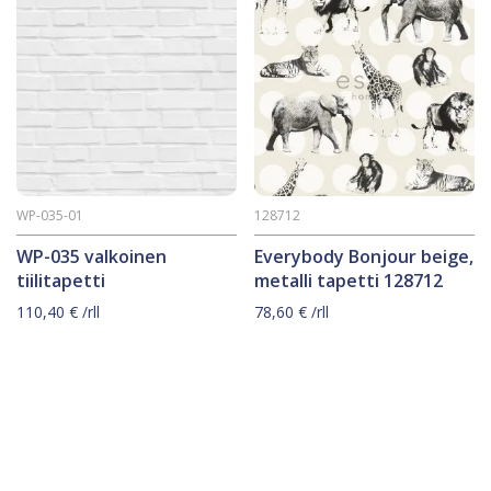
WP-035-01
128712
WP-035 valkoinen
Everybody Bonjour beige,
tiilitapetti
metalli tapetti 128712
110,40
€
/rll
78,60
€
/rll