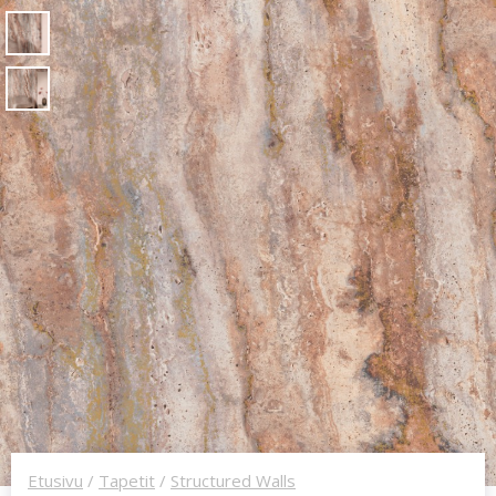
Etusivu
/
Tapetit
/
Structured Walls