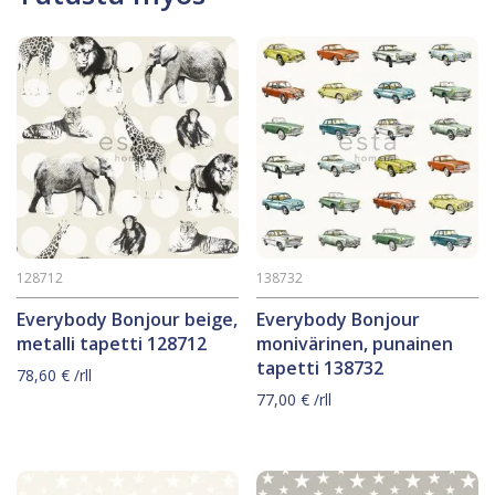
128712
138732
Everybody Bonjour beige,
Everybody Bonjour
metalli tapetti 128712
monivärinen, punainen
tapetti 138732
78,60
€
/rll
77,00
€
/rll