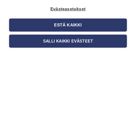
onnistuneessa tapetoinnissa.
Evästeasetukset
Huolellisesti valmisteltu seinäpinta
auttaa tapettia […]
ESTÄ KAIKKI
SALLI KAIKKI EVÄSTEET
Tilaa uutiskirje