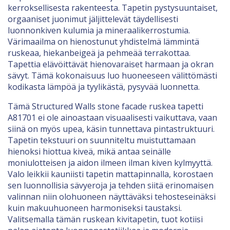
kerroksellisesta rakenteesta. Tapetin pystysuuntaiset,
orgaaniset juonimut jäljittelevät täydellisesti
luonnonkiven kulumia ja mineraalikerrostumia.
Värimaailma on hienostunut yhdistelmä lämmintä
ruskeaa, hiekanbeigeä ja pehmeää terrakottaa.
Tapettia elävöittävät hienovaraiset harmaan ja okran
sävyt. Tämä kokonaisuus luo huoneeseen välittömästi
kodikasta lämpöä ja tyylikästä, pysyvää luonnetta.
Tämä Structured Walls stone facade ruskea tapetti
A81701 ei ole ainoastaan visuaalisesti vaikuttava, vaan
siinä on myös upea, käsin tunnettava pintastruktuuri.
Tapetin tekstuuri on suunniteltu muistuttamaan
hienoksi hiottua kiveä, mikä antaa seinälle
moniulotteisen ja aidon ilmeen ilman kiven kylmyyttä.
Valo leikkii kauniisti tapetin mattapinnalla, korostaen
sen luonnollisia sävyeroja ja tehden siitä erinomaisen
valinnan niin olohuoneen näyttäväksi tehosteseinäksi
kuin makuuhuoneen harmoniseksi taustaksi.
Valitsemalla tämän ruskean kivitapetin, tuot kotiisi