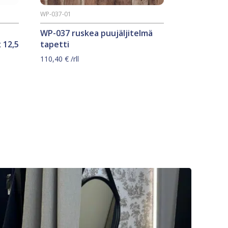
WP-037-01
WP-037 ruskea puujäljitelmä
 12,5
tapetti
110,40
€
/rll