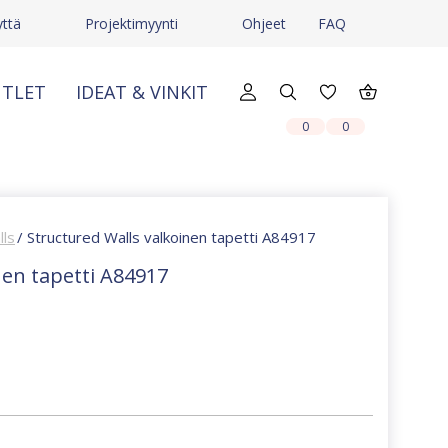
yttä
Projektimyynti
Ohjeet
FAQ
TLET
IDEAT & VINKIT
X
X
0
0
lls
/ Structured Walls valkoinen tapetti A84917
nen tapetti A84917