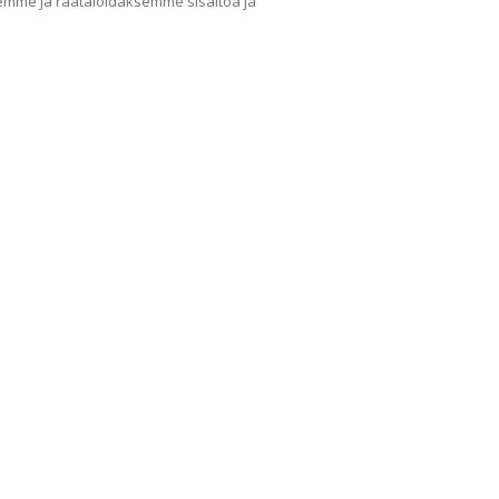
mme ja räätälöidäksemme sisältöä ja
Yritys
Ka
Meistä
Tape
Ota yhteyttä
Val
Jälleenmyyjät
Muu
Ohjeet
Idea
FAQ