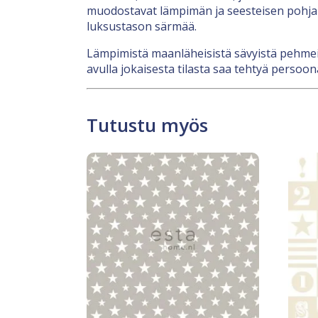
muodostavat lämpimän ja seesteisen pohjan, 
luksustason särmää.
Lämpimistä maanläheisistä sävyistä pehmeisi
avulla jokaisesta tilasta saa tehtyä persoona
Tutustu myös