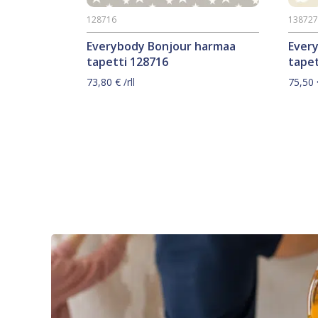
128716
13872
Everybody Bonjour harmaa
Ever
tapetti 128716
tapet
73,80
€
/rll
75,50