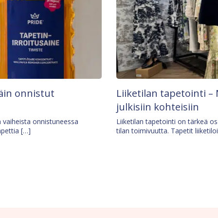
äin onnistut
Liiketilan tapetointi – 
julkisiin kohteisiin
ä vaiheista onnistuneessa
Liiketilan tapetointi on tärkeä 
apettia […]
tilan toimivuutta. Tapetit liiketilo