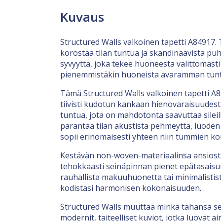
Kuvaus
Structured Walls valkoinen tapetti A84917.
korostaa tilan tuntua ja skandinaavista puh
syvyyttä, joka tekee huoneesta välittömäst
pienemmistäkin huoneista avaramman tuntuis
Tämä Structured Walls valkoinen tapetti A84
tiivisti kudotun kankaan hienovaraisuudesta.
tuntua, jota on mahdotonta saavuttaa silei
parantaa tilan akustista pehmeyttä, luoden 
sopii erinomaisesti yhteen niin tummien ko
Kestävän non-woven-materiaalinsa ansiosta t
tehokkaasti seinäpinnan pienet epätasaisuu
rauhallista makuuhuonetta tai minimalistista
kodistasi harmonisen kokonaisuuden.
Structured Walls muuttaa minkä tahansa sei
modernit, taiteelliset kuviot, jotka luovat 