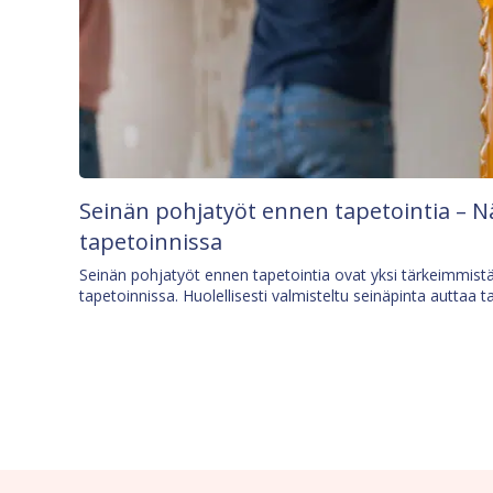
Seinän pohjatyöt ennen tapetointia – N
tapetoinnissa
Seinän pohjatyöt ennen tapetointia ovat yksi tärkeimmist
tapetoinnissa. Huolellisesti valmisteltu seinäpinta auttaa t