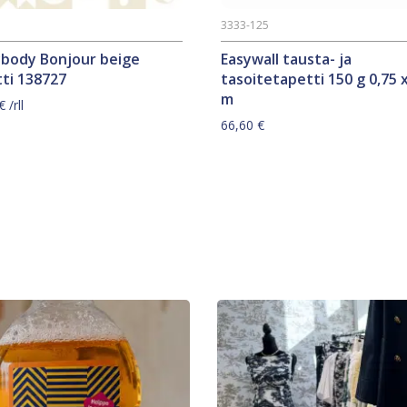
7
3333-125
ybody Bonjour beige
Easywall tausta- ja
ti 138727
tasoitetapetti 150 g 0,75 x
m
€
/rll
66,60
€