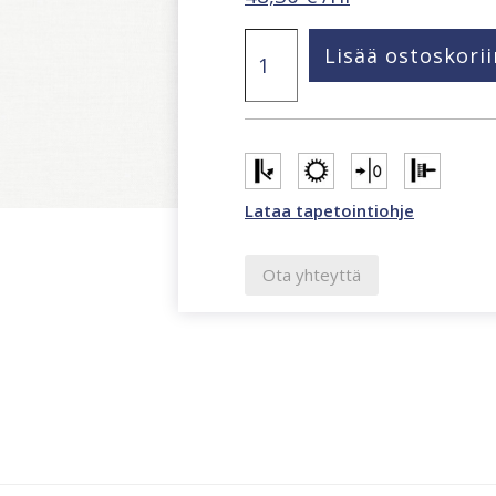
Structured
Lisää ostoskorii
Walls
valkoinen
tapetti
A84917
määrä
Lataa tapetointiohje
Ota yhteyttä