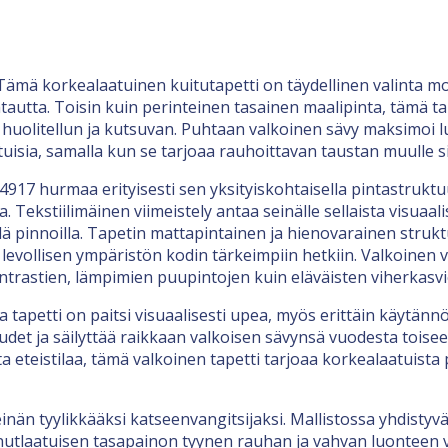
 Tämä korkealaatuinen kuitutapetti on täydellinen valinta m
tautta. Toisin kuin perinteinen tasainen maalipinta, tämä ta
i huolitellun ja kutsuvan. Puhtaan valkoinen sävy maksimoi
ia, samalla kun se tarjoaa rauhoittavan taustan muulle sisu
917 hurmaa erityisesti sen yksityiskohtaisella pintastruktu
 Tekstiilimäinen viimeistely antaa seinälle sellaista visuaal
llä pinnoilla. Tapetin mattapintainen ja hienovarainen stru
levollisen ympäristön kodin tärkeimpiin hetkiin. Valkoinen 
ntrastien, lämpimien puupintojen kuin eläväisten viherkasv
apetti on paitsi visuaalisesti upea, myös erittäin käytännöl
det ja säilyttää raikkaan valkoisen sävynsä vuodesta toise
 eteistilaa, tämä valkoinen tapetti tarjoaa korkealaatuista 
nän tyylikkääksi katseenvangitsijaksi. Mallistossa yhdistyv
ainutlaatuisen tasapainon tyynen rauhan ja vahvan luonteen väl