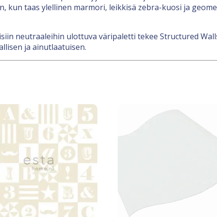
kun taas ylellinen marmori, leikkisä zebra-kuosi ja geometr
in neutraaleihin ulottuva väripaletti tekee Structured Wall
llisen ja ainutlaatuisen.