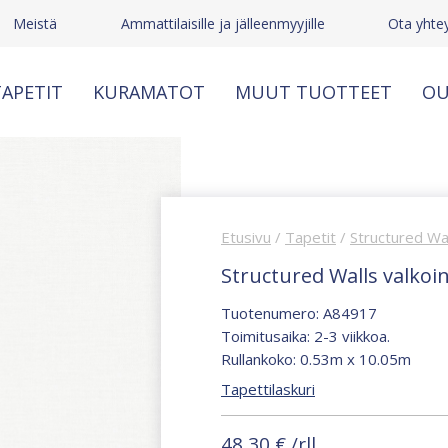
Meistä
Ammattilaisille ja jälleenmyyjille
Ota yhte
APETIT
KURAMATOT
MUUT TUOTTEET
OU
Etusivu
/
Tapetit
/
Structured Wa
Structured Walls valkoi
Tuotenumero: A84917
Toimitusaika: 2-3 viikkoa.
Rullankoko: 0.53m x 10.05m
Tapettilaskuri
48,30
€
/rll