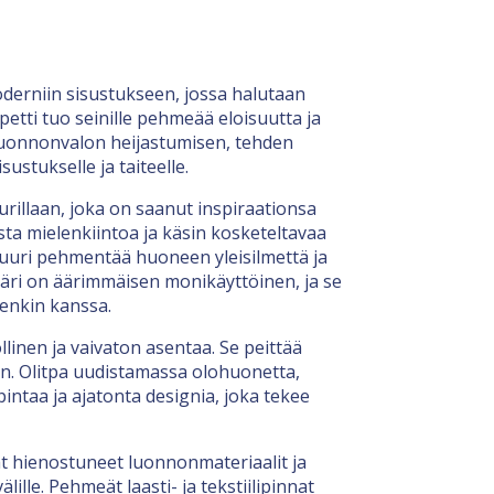
oderniin sisustukseen, jossa halutaan
petti tuo seinille pehmeää eloisuutta ja
 luonnonvalon heijastumisen, tehden
stukselle ja taiteelle.
urillaan, joka on saanut inspiraationsa
ista mielenkiintoa ja käsin kosketeltavaa
ktuuri pehmentää huoneen yleisilmettä ja
väri on äärimmäisen monikäyttöinen, ja se
ienkin kanssa.
linen ja vaivaton asentaa. Se peittää
en. Olitpa uudistamassa olohuonetta,
pintaa ja ajatonta designia, joka tekee
ät hienostuneet luonnonmateriaalit ja
ille. Pehmeät laasti- ja tekstiilipinnat