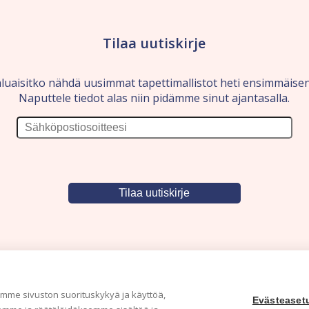
Tilaa uutiskirje
luaisitko nähdä uusimmat tapettimallistot heti ensimmäise
Naputtele tiedot alas niin pidämme sinut ajantasalla.
me sivuston suorituskykyä ja käyttöä,
Evästeaset