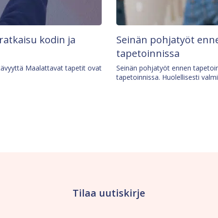
 ratkaisu kodin ja
Seinän pohjatyöt enne
tapetoinnissa
tävyyttä Maalattavat tapetit ovat
Seinän pohjatyöt ennen tapetoin
tapetoinnissa. Huolellisesti valm
Tilaa uutiskirje