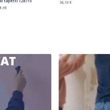
li tapetti 128715
36,10
€
€
/rll