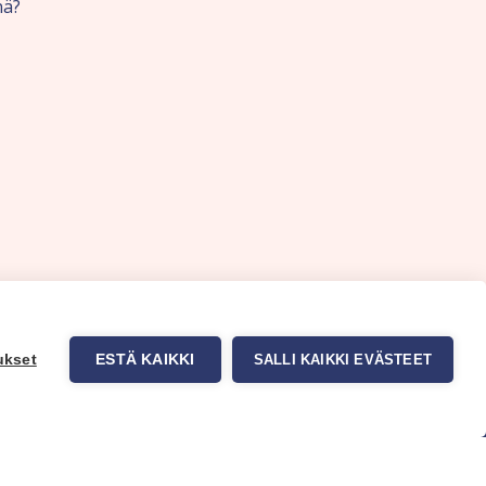
nä?
ukset
ESTÄ KAIKKI
SALLI KAIKKI EVÄSTEET
uppa
Myynti ja asiakaspalvelu