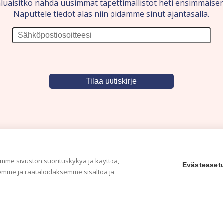
luaisitko nähdä uusimmat tapettimallistot heti ensimmäise
Naputtele tiedot alas niin pidämme sinut ajantasalla.
me sivuston suorituskykyä ja käyttöä,
Evästeaset
mme ja räätälöidäksemme sisältöä ja
Yritys
Ka