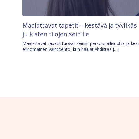
Maalattavat tapetit – kestävä ja tyylikäs
julkisten tilojen seinille
Maalattavat tapetit tuovat seiniin persoonallisuutta ja kes
erinomainen vaihtoehto, kun haluat yhdistää […]