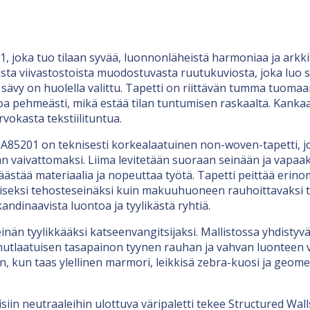
01, joka tuo tilaan syvää, luonnonläheistä harmoniaa ja ark
sista viivastostoista muodostuvasta ruutukuviosta, joka luo
ävy on huolella valittu. Tapetti on riittävän tumma tuoma
loa pehmeästi, mikä estää tilan tuntumisen raskaalta. Kank
vokasta tekstiilituntua.
 A85201 on teknisesti korkealaatuinen non-woven-tapetti, j
n vaivattomaksi. Liima levitetään suoraan seinään ja vapaa
äästää materiaalia ja nopeuttaa työtä. Tapetti peittää erin
liseksi tehosteseinäksi kuin makuuhuoneen rauhoittavaksi t
andinaavista luontoa ja tyylikästä ryhtiä.
nän tyylikkääksi katseenvangitsijaksi. Mallistossa yhdistyv
ainutlaatuisen tasapainon tyynen rauhan ja vahvan luonteen väl
kun taas ylellinen marmori, leikkisä zebra-kuosi ja geometr
in neutraaleihin ulottuva väripaletti tekee Structured Wall