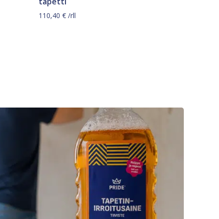
tapetti
110,40
€
/rll