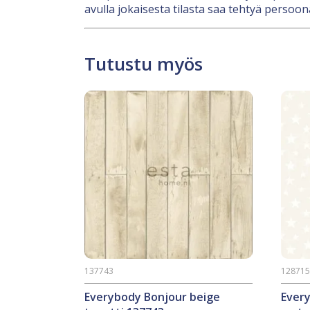
avulla jokaisesta tilasta saa tehtyä persoona
Tutustu myös
137743
12871
Everybody Bonjour beige
Ever