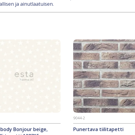
llisen ja ainutlaatuisen.
5
9044-2
ybody Bonjour beige,
Punertava tiilitapetti