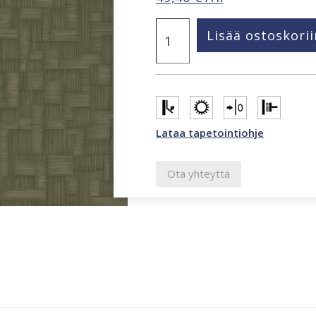
Structured
Lisää ostoskorii
Walls
vihreä
ruutu
tapetti
A85201
määrä
Lataa tapetointiohje
Ota yhteyttä