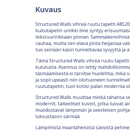
Kuvaus
Structured Walls vihreä ruutu tapetti A852
kuitutapetin uniikki ilme syntyy erisuuntai
tekstuuririkkaan pinnan. Sammaleenvihreä s
rauhaa, mutta sen elävä pinta heijastaa va
tuo seinään käsin tunnettavaa syvyyttä ja ar
Tämä Structured Walls vihreä ruutu tapetti
kulutusta. Asennus on tehty mahdollisimma
täsmäämisestä ei tarvitse huolehtia, mikä s
ja sopii upeasti niin olohuoneen tunnelmal
ruututapetin, tuot kotiisi palan modernia sk
Structured Walls muuttaa minkä tahansa sei
modernit, taiteelliset kuviot, jotka luovat 
muodostavat lämpimän ja seesteisen pohjan, 
luksustason särmää.
Lämpimistä maanläheisistä sävyistä pehmeisi