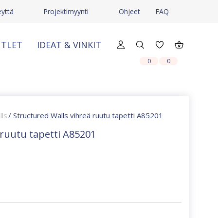
eyttä
Projektimyynti
Ohjeet
FAQ
TLET
IDEAT & VINKIT
X
X
0
0
lls
/ Structured Walls vihreä ruutu tapetti A85201
 ruutu tapetti A85201