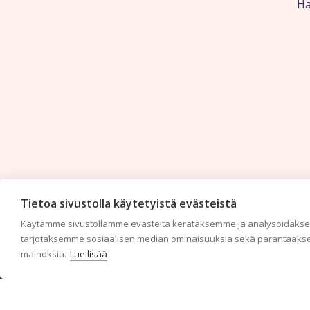
Ha
Tietoa sivustolla käytetyistä evästeistä
Käytämme sivustollamme evästeitä kerätäksemme ja analysoidaksem
tarjotaksemme sosiaalisen median ominaisuuksia sekä parantaakse
mainoksia.
Lue lisää
c/o Suomen AM-Markkinointi Oy