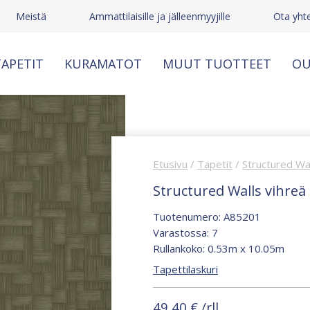
Meistä
Ammattilaisille ja jälleenmyyjille
Ota yht
APETIT
KURAMATOT
MUUT TUOTTEET
OU
Etusivu
/
Tapetit
/
Structured Wa
Structured Walls vihreä
Tuotenumero: A85201
Varastossa: 7
Rullankoko: 0.53m x 10.05m
Tapettilaskuri
49,40
€
/rll