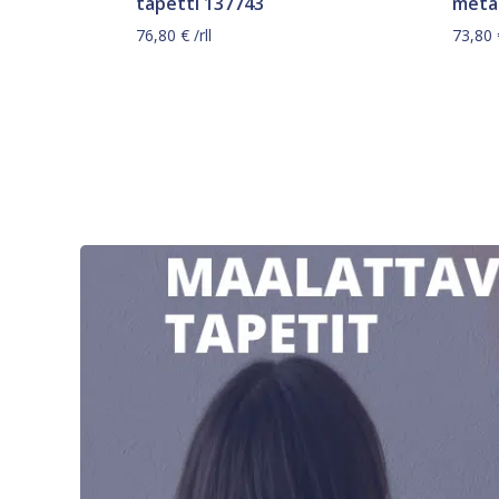
tapetti 137743
metal
76,80
€
/rll
73,80