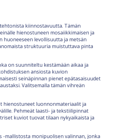
kitehtonista kiinnostavuutta. Tämän
 seinälle hienostuneen mosaiikkimaisen ja
an huoneeseen levollisuutta ja metsän
aanomaista struktuuria muistuttava pinta
oka on suunniteltu kestämään aikaa ja
kohdistuksen ansiosta kuvion
omaisesti seinäpinnan pienet epätasaisuudet
austaksi. Valitsemalla tämän vihreän
ät hienostuneet luonnonmateriaalit ja
ille. Pehmeät laasti- ja tekstiilipinnat
iset kuviot tuovat tilaan nykyaikaista ja
s -mallistosta monipuolisen valinnan, jonka