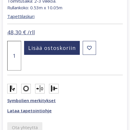
Toimitusaika: 2-3 viikkoa.
Rullankoko: 0.53m x 10.05m
Tapettilaskuri
48,30
€
/rll
Structured
Lisää ostoskoriin
Walls
vihreä
tapetti
A84927
määrä
Symbolien merkitykset
Lataa tapetointiohje
Ota yhteyttä