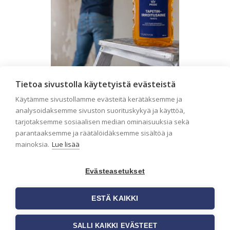
Tietoa sivustolla käytetyistä evästeistä
Seinän pohjatyöt ennen
tapetointia – Näin
Käytämme sivustollamme evästeitä kerätäksemme ja
analysoidaksemme sivuston suorituskykyä ja käyttöä,
onnistut tapetoinnissa
tarjotaksemme sosiaalisen median ominaisuuksia sekä
Seinän pohjatyöt ennen tapetointia
parantaaksemme ja räätälöidäksemme sisältöä ja
ovat yksi tärkeimmistä vaiheista
mainoksia.
Lue lisää
onnistuneessa tapetoinnissa.
Huolellisesti valmisteltu seinäpinta
auttaa tapettia […]
Evästeasetukset
ESTÄ KAIKKI
SALLI KAIKKI EVÄSTEET