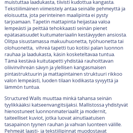
muistuttaa laadukasta, tiivisti kudottua kangasta.
Tekstiilimäinen viimeistely antaa seinälle pehmeyttä ja
eloisuutta, jota perinteinen maalipinta ei pysty
tarjoamaan. Tapetin mattapinta heijastaa valoa
lempeästi ja peittää tehokkaasti seinän pienet
epätasaisuudet kuitumateriaalin kestävyyden ansiosta.
Olitpa sisustamassa makuuhuonetta, työhuonetta tai
olohuonetta, vihreä tapetti tuo kotiisi palan luonnon
rauhaa ja laadukasta, käsin kosketeltavaa tuntua.
Tämä kestävä kuitutapetti yhdistää rauhoittavan
oliivinvihreän sävyn ja ylellisen kangasmaisen
pintastruktuurin ja mattapintainen struktuuri rikkoo
valon lempeästi, luoden tilaan kodikasta syvyyttä ja
lämmön tuntua.
Structured Walls muuttaa minkä tahansa seinän
tyylikkääksi katseenvangitsijaksi. Mallistossa yhdistyvät
hienostuneet luonnonmateriaalit ja modernit,
taiteelliset kuviot, jotka luovat ainutlaatuisen
tasapainon tyynen rauhan ja vahvan luonteen välille.
Pehmeät laasti- ja tekstiilipinnat muodostavat