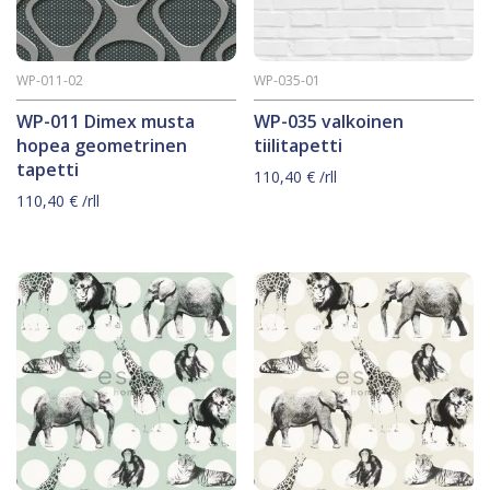
WP-011-02
WP-035-01
WP-011 Dimex musta
WP-035 valkoinen
hopea geometrinen
tiilitapetti
tapetti
110,40
€
/rll
110,40
€
/rll