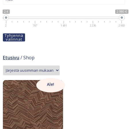
2 €
2 980 €
2
747
1 491
2 236
2 980
Tyhjennä
valinnat
Etusivu
/ Shop
Ale!