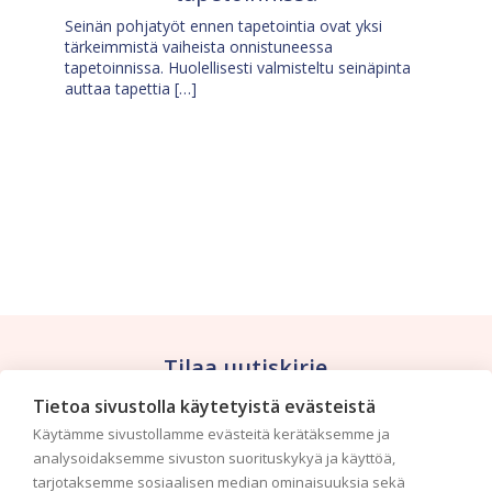
Seinän pohjatyöt ennen tapetointia ovat yksi
tärkeimmistä vaiheista onnistuneessa
tapetoinnissa. Huolellisesti valmisteltu seinäpinta
auttaa tapettia […]
Tilaa uutiskirje
Tietoa sivustolla käytetyistä evästeistä
Haluaisitko nähdä uusimmat tapettimallistot heti
Käytämme sivustollamme evästeitä kerätäksemme ja
ensimmäisenä? Naputtele tiedot alas niin
analysoidaksemme sivuston suorituskykyä ja käyttöä,
pidämme sinut ajantasalla.
tarjotaksemme sosiaalisen median ominaisuuksia sekä