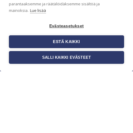
parantaaksemme ja räätälöidäksemme sisältöä ja
mainoksia.
Lue lisää
Evästeasetukset
ESTÄ KAIKKI
SALLI KAIKKI EVÄSTEET
c/o Suomen AM-Markkinointi Oy
Olemme kotimaisten tapettimarkkinoiden
edelläkävijänä ja tuomme kansainväliset
sisustus- ja tapettitrendit suomalaisiin koteihin.
Etsimme jatkuvasti uusia ideoita, inspiraatiota ja
trendejä kansainvälisiltä markkinoilta.
Rekisteriseloste
Toimitusehdot
Brandtool