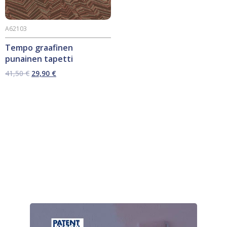
A62103
Tempo graafinen
punainen tapetti
Alkuperäinen
Nykyinen
41,50
€
29,90
€
hinta
hinta
oli:
on:
41,50 €.
29,90 €.