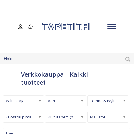
Verkkokauppa – Kaikki
tuotteet
Valmistaja
Väri
Teema & tyyli
Kuosi tai pinta
Kuitutapetti (non-woven)
Mallistot