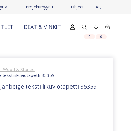
yttä
Projektimyynti
Ohjeet
FAQ
TLET
IDEAT & VINKIT
X
X
0
0
 - Wood & Stones
tekstiilikuviotapetti 35359
nbeige tekstiilikuviotapetti 35359