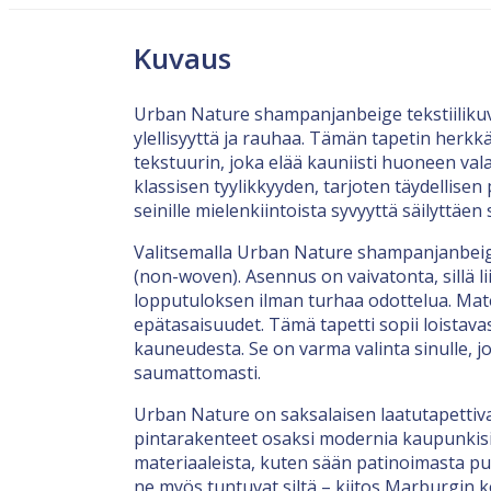
Kuvaus
Urban Nature shampanjanbeige tekstiilikuvio
ylellisyyttä ja rauhaa. Tämän tapetin herkkä
tekstuurin, joka elää kauniisti huoneen va
klassisen tyylikkyyden, tarjoten täydellis
seinille mielenkiintoista syvyyttä säilyttäen
Valitsemalla Urban Nature shampanjanbeige 
(non-woven). Asennus on vaivatonta, sillä li
lopputuloksen ilman turhaa odottelua. Mate
epätasaisuudet. Tämä tapetti sopii loistav
kauneudesta. Se on varma valinta sinulle, 
saumattomasti.
Urban Nature on saksalaisen laatutapettiv
pintarakenteet osaksi modernia kaupunkisi
materiaaleista, kuten sään patinoimasta puu
ne myös tuntuvat siltä – kiitos Marburgin 