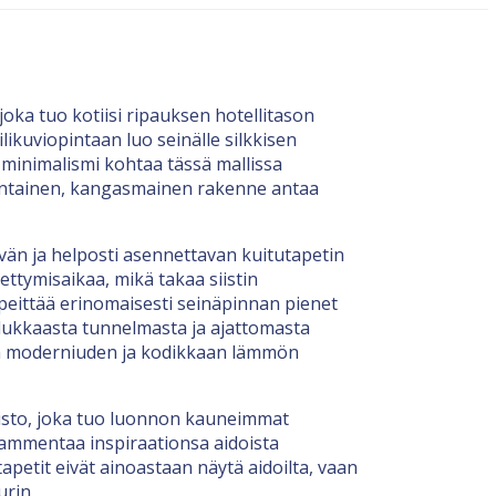
oka tuo kotiisi ripauksen hotellitason
likuviopintaan luo seinälle silkkisen
minimalismi kohtaa tässä mallissa
suuntainen, kangasmainen rakenne antaa
vän ja helposti asennettavan kuitutapetin
ettymisaikaa, mikä takaa siistin
peittää erinomaisesti seinäpinnan pienet
adukkaasta tunnelmasta ja ajattomasta
anin moderniuden ja kodikkaan lämmön
listo, joka tuo luonnon kauneimmat
 ammentaa inspiraationsa aidoista
petit eivät ainoastaan näytä aidoilta, vaan
urin.