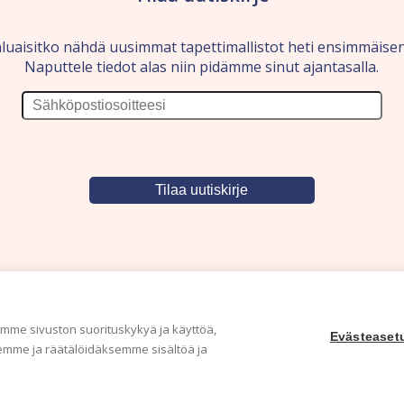
luaisitko nähdä uusimmat tapettimallistot heti ensimmäise
Naputtele tiedot alas niin pidämme sinut ajantasalla.
me sivuston suorituskykyä ja käyttöä,
Evästeaset
mme ja räätälöidäksemme sisältöä ja