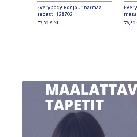
Everybody Bonjour harmaa
Ever
tapetti 128702
metal
73,80
€
/rll
78,60