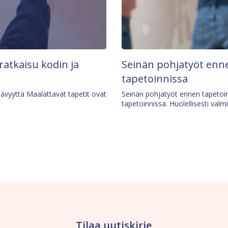
 ratkaisu kodin ja
Seinän pohjatyöt enne
tapetoinnissa
tävyyttä Maalattavat tapetit ovat
Seinän pohjatyöt ennen tapetoin
tapetoinnissa. Huolellisesti valm
Tilaa uutiskirje