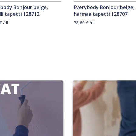
ybody Bonjour beige,
Everybody Bonjour beige,
li tapetti 128712
harmaa tapetti 128707
€
/rll
78,60
€
/rll