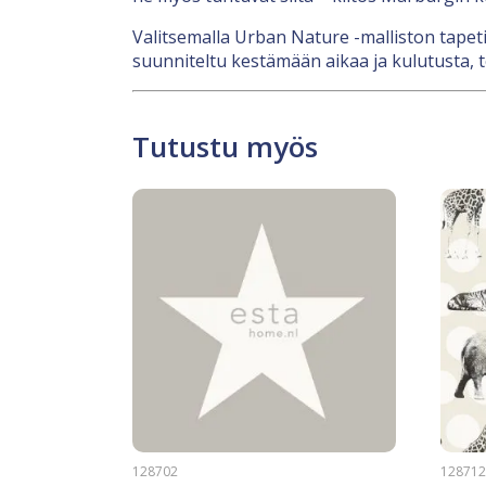
Valitsemalla Urban Nature -malliston tapetin
suunniteltu kestämään aikaa ja kulutusta, teh
Tutustu myös
128702
12871