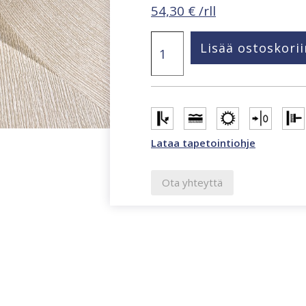
54,30
€
/rll
Urban
Lisää ostoskorii
Nature
shampanjanbeige
tekstiilikuviotapetti
35359
määrä
Lataa tapetointiohje
Ota yhteyttä