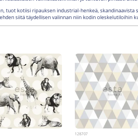
, tuot kotiisi ripauksen industrial-henkeä, skandinaavista se
den siitä täydellisen valinnan niin kodin oleskelutiloihin kuin
2
128707