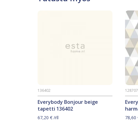
136402
12870
Everybody Bonjour beige
Ever
tapetti 136402
harm
67,20
€
/rll
78,60