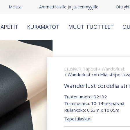
Meistä
Ammattilaisille ja jälleenmyyjille
Ota yht
APETIT
KURAMATOT
MUUT TUOTTEET
OU
Etusivu
/
Tapetit
/
Wanderlust
/ Wanderlust cordelia stripe lai
Wanderlust cordelia stri
Tuotenumero: 92102
Toimitusaika: 10-14 arkipäivää
Rullankoko: 0.53m x 10.05m
Tapettilaskuri