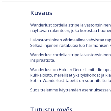
Kuvaus
Wanderlust cordelia stripe laivastonsininen 
näyttävän rakenteen, joka korostaa huoneen
Laivastonsininen värimaailma vahvistaa tapet
Selkeälinjainen raitakuosi luo harmonisen k
Wanderlust cordelia stripe laivastonsininen t
inspiraatiota.
Wanderlust on Holden Decor Limitedin upea 
kukkaloisto, merelliset yksityiskohdat ja 
kotiin. Wanderlust-tapetit on suunniteltu 
Suosittelemme käyttämään asennuksessa
Tutustu myös