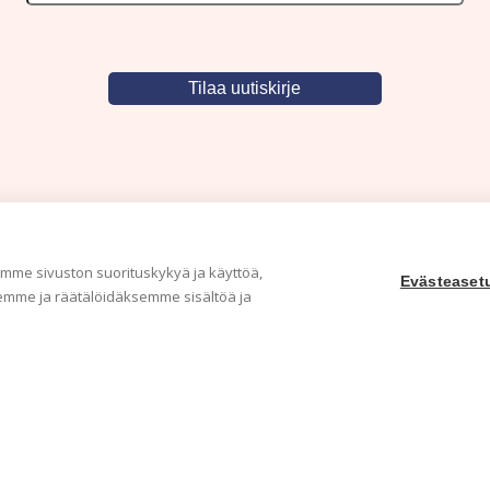
me sivuston suorituskykyä ja käyttöä,
Evästeaset
mme ja räätälöidäksemme sisältöä ja
Yritys
Ka
Meistä
Tape
Ota yhteyttä
Val
Jälleenmyyjät
Muu
Ohjeet
Idea