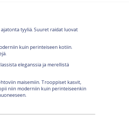
ajatonta tyyliä. Suuret raidat luovat
oderniin kuin perinteiseen kotiin.
jä.
lassista eleganssia ja merellistä
htoviin maisemiin. Trooppiset kasvit,
pii niin moderniin kuin perinteiseenkin
 huoneeseen.