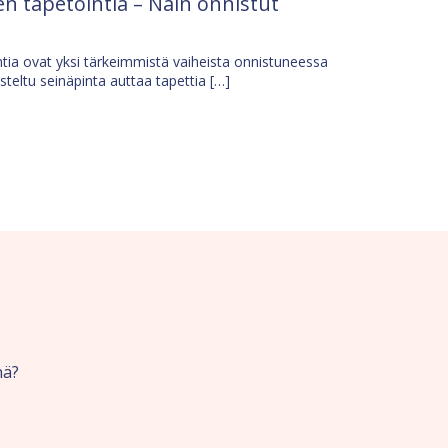
n tapetointia – Näin onnistut
tia ovat yksi tärkeimmistä vaiheista onnistuneessa
isteltu seinäpinta auttaa tapettia […]
nä?