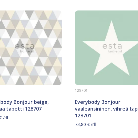
7
128701
ybody Bonjour beige,
Everybody Bonjour
aa tapetti 128707
vaaleansininen, vihreä tap
128701
€
/rll
73,80
€
/rll