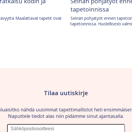
 ratkaisu kodin ja
Seinän pohjatyöt enne
tapetoinnissa
tävyyttä Maalattavat tapetit ovat
Seinän pohjatyöt ennen tapetoin
tapetoinnissa. Huolellisesti valm
Tilaa uutiskirje
luaisitko nähdä uusimmat tapettimallistot heti ensimmäise
Naputtele tiedot alas niin pidämme sinut ajantasalla.