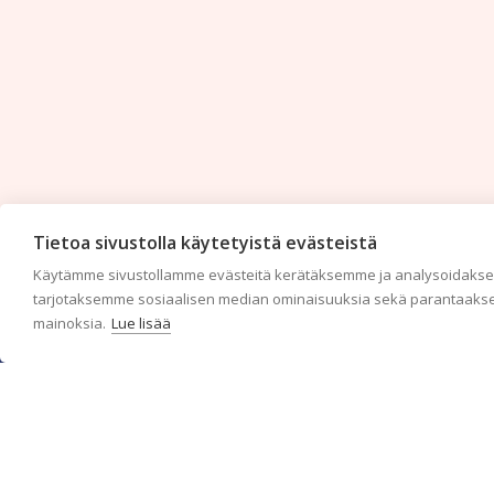
Tietoa sivustolla käytetyistä evästeistä
Käytämme sivustollamme evästeitä kerätäksemme ja analysoidaksem
tarjotaksemme sosiaalisen median ominaisuuksia sekä parantaakse
mainoksia.
Lue lisää
c/o Suomen AM-Markkinointi Oy
Olemme kotimaisten tapettimarkkinoiden edelläkävijänä ja
tuomme kansainväliset sisustus- ja tapettitrendit suomalaisiin
koteihin. Etsimme jatkuvasti uusia ideoita, inspiraatiota ja
trendejä kansainvälisiltä markkinoilta.