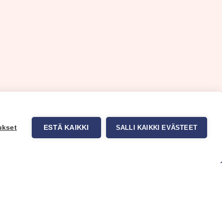
ukset
ESTÄ KAIKKI
SALLI KAIKKI EVÄSTEET
uppa
Myynti ja asiakaspalvelu
tit
Eteläväylä 11, 28610 Pori,
okuvatapetit
FINLAND
t tuotteet
+358 2 837 69 480
t & Vinkit
[email protected]