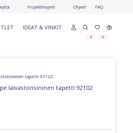
eyttä
Projektimyynti
Ohjeet
FAQ
TLET
IDEAT & VINKIT
X
X
0
0
vastonsininen tapetti 92102
pe laivastonsininen tapetti 92102