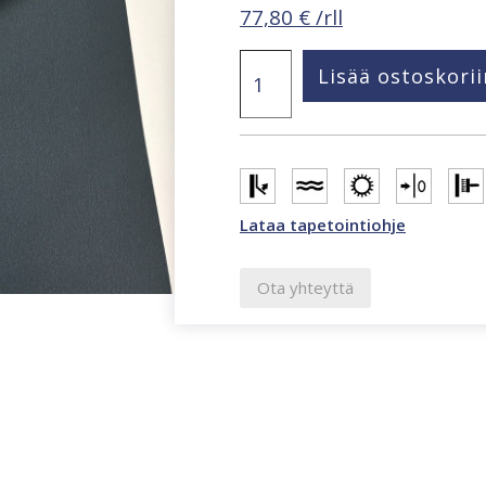
77,80
€
/rll
Wanderlust
Lisää ostoskorii
cordelia
stripe
laivastonsininen
tapetti
92102
määrä
Lataa tapetointiohje
Ota yhteyttä