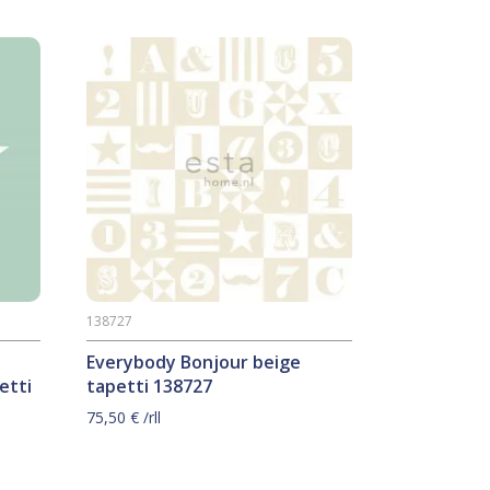
138727
Everybody Bonjour beige
etti
tapetti 138727
75,50
€
/rll