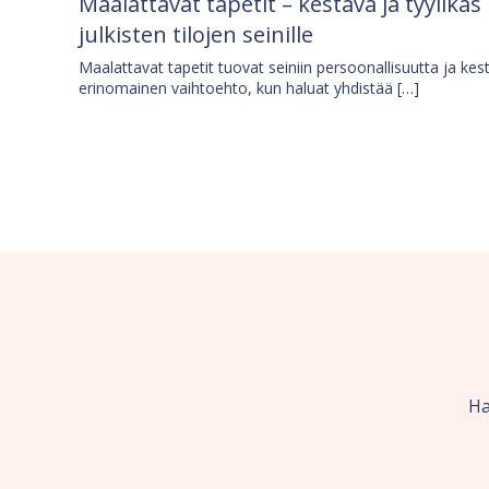
Maalattavat tapetit – kestävä ja tyylikäs
julkisten tilojen seinille
Maalattavat tapetit tuovat seiniin persoonallisuutta ja kes
erinomainen vaihtoehto, kun haluat yhdistää […]
Ha