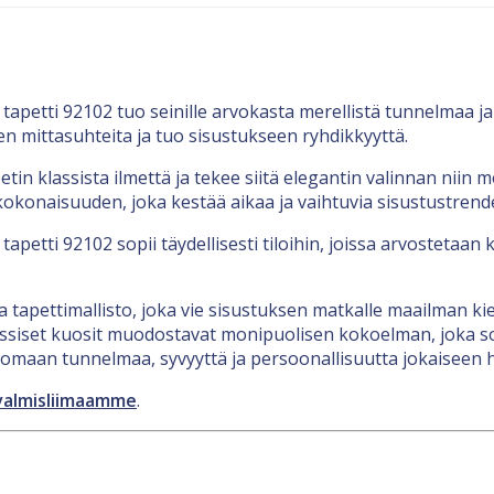
tapetti 92102 tuo seinille arvokasta merellistä tunnelmaa ja 
 mittasuhteita ja tuo sisustukseen ryhdikkyyttä.
in klassista ilmettä ja tekee siitä elegantin valinnan niin m
okonaisuuden, joka kestää aikaa ja vaihtuvia sisustustrende
apetti 92102 sopii täydellisesti tiloihin, joissa arvostetaan k
tapettimallisto, joka vie sisustuksen matkalle maailman kie
klassiset kuosit muodostavat monipuolisen kokoelman, joka so
luomaan tunnelmaa, syvyyttä ja persoonallisuutta jokaiseen
valmisliimaamme
.