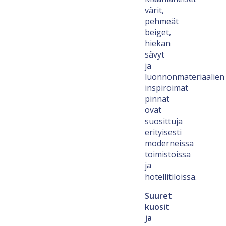
värit,
pehmeät
beiget,
hiekan
sävyt
ja
luonnonmateriaalien
inspiroimat
pinnat
ovat
suosittuja
erityisesti
moderneissa
toimistoissa
ja
hotellitiloissa.
Suuret
kuosit
ja