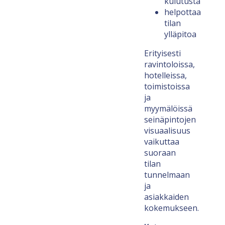
kulutusta
helpottaa
tilan
ylläpitoa
Erityisesti
ravintoloissa,
hotelleissa,
toimistoissa
ja
myymälöissä
seinäpintojen
visuaalisuus
vaikuttaa
suoraan
tilan
tunnelmaan
ja
asiakkaiden
kokemukseen.