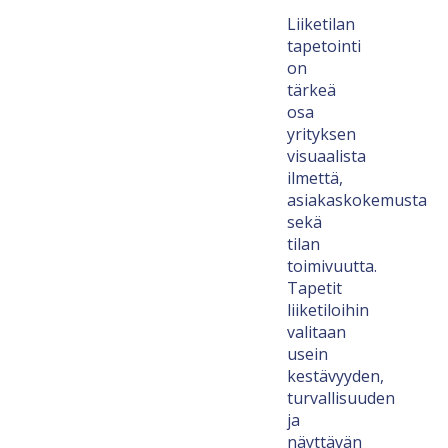
Liiketilan
tapetointi
on
tärkeä
osa
yrityksen
visuaalista
ilmettä,
asiakaskokemusta
sekä
tilan
toimivuutta.
Tapetit
liiketiloihin
valitaan
usein
kestävyyden,
turvallisuuden
ja
näyttävän