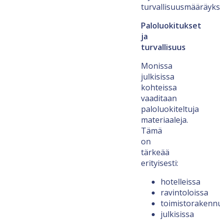
turvallisuusmääräyks
Paloluokitukset
ja
turvallisuus
Monissa
julkisissa
kohteissa
vaaditaan
paloluokiteltuja
materiaaleja.
Tämä
on
tärkeää
erityisesti:
hotelleissa
ravintoloissa
toimistorakenn
julkisissa