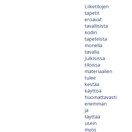
Liiketilojen
tapetit
eroavat
tavallisista
kodin
tapeteista
monella
tavalla.
Julkisissa
tiloissa
materiaalien
tulee
kestää
käyttöä
huomattavasti
enemmän
ja
täyttää
usein
myös