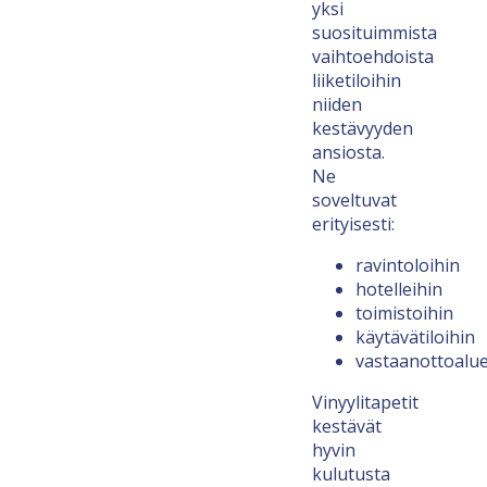
yksi
suosituimmista
vaihtoehdoista
liiketiloihin
niiden
kestävyyden
ansiosta.
Ne
soveltuvat
erityisesti:
ravintoloihin
hotelleihin
toimistoihin
käytävätiloihin
vastaanottoaluei
Vinyylitapetit
kestävät
hyvin
kulutusta