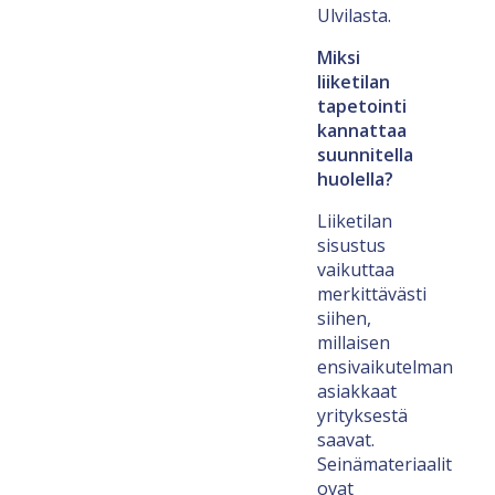
Ulvilasta.
Miksi
liiketilan
tapetointi
kannattaa
suunnitella
huolella?
Liiketilan
sisustus
vaikuttaa
merkittävästi
siihen,
millaisen
ensivaikutelman
asiakkaat
yrityksestä
saavat.
Seinämateriaalit
ovat