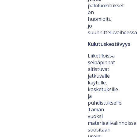
paloluokitukset
on
huomioitu
jo
suunnitteluvaiheessa
Kulutuskestävyys
Liiketiloissa
seinäpinnat
altistuvat
jatkuvalle
käytölle,
kosketuksille
ja
puhdistukselle.
Tämän
vuoksi
materiaalivalinnoissa
suositaan
usein: