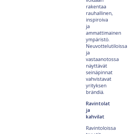
rakentaa
rauhallinen,
inspiroiva
ja
ammattimainen
ympäristö.
Neuvottelutiloissa
ja
vastaanotossa
näyttävät
seinäpinnat
vahvistavat
yrityksen
brändiä.
Ravintolat
ja
kahvilat
Ravintoloissa