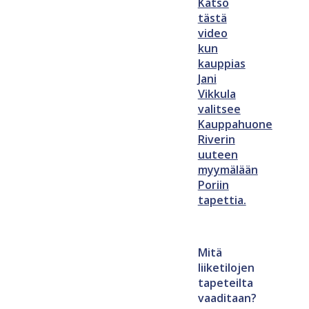
Katso
tästä
video
kun
kauppias
Jani
Vikkula
valitsee
Kauppahuone
Riverin
uuteen
myymälään
Poriin
tapettia.
Mitä
liiketilojen
tapeteilta
vaaditaan?