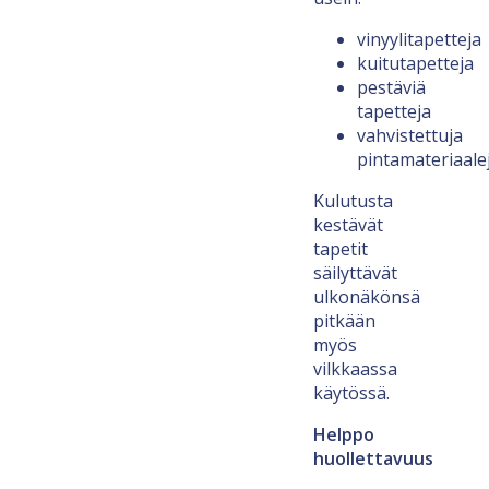
vinyylitapetteja
kuitutapetteja
pestäviä
tapetteja
vahvistettuja
pintamateriaale
Kulutusta
kestävät
tapetit
säilyttävät
ulkonäkönsä
pitkään
myös
vilkkaassa
käytössä.
Helppo
huollettavuus