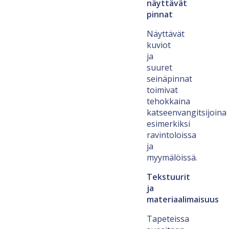
näyttävät
pinnat
Näyttävät
kuviot
ja
suuret
seinäpinnat
toimivat
tehokkaina
katseenvangitsijoina
esimerkiksi
ravintoloissa
ja
myymälöissä.
Tekstuurit
ja
materiaalimaisuus
Tapeteissa