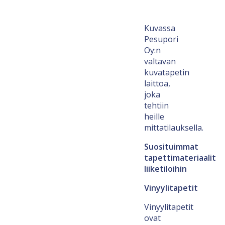
Kuvassa
Pesupori
Oy:n
valtavan
kuvatapetin
laittoa,
joka
tehtiin
heille
mittatilauksella.
Suosituimmat
tapettimateriaalit
liiketiloihin
Vinyylitapetit
Vinyylitapetit
ovat