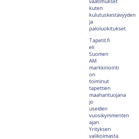
vaatimukset
kuten
kulutuskestävyyden
ja
paloluokitukset.
Tapetit.fi
eli
Suomen
AM
markkinointi
on
toiminut
tapettien
maahantuojana
jo
useiden
vuosikymmenten
ajan.
Yrityksen
valikoimasta