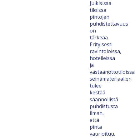
Julkisissa
tiloissa
pintojen
puhdistettavuus
on
tärkeää.
Erityisesti
ravintoloissa,
hotelleissa
ja
vastaanottotiloissa
seinämateriaalien
tulee
kestää
säännöllistä
puhdistusta
ilman,
että
pinta
vaurioituu.