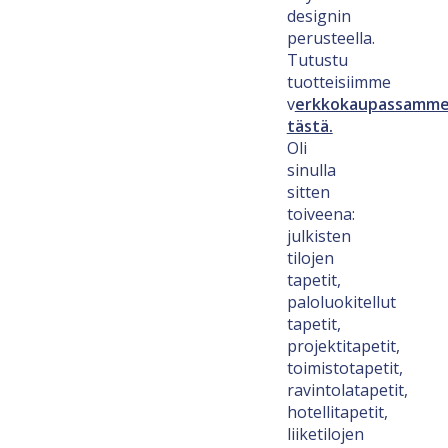
designin
perusteella.
Tutustu
tuotteisiimme
v
erkkokaupassamm
tästä.
Oli
sinulla
sitten
toiveena:
julkisten
tilojen
tapetit,
paloluokitellut
tapetit,
projektitapetit,
toimistotapetit,
ravintolatapetit,
hotellitapetit,
liiketilojen