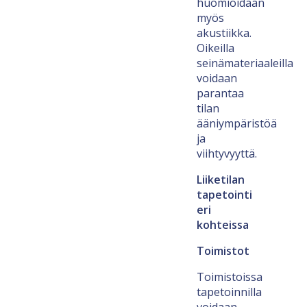
huomioidaan
myös
akustiikka.
Oikeilla
seinämateriaaleilla
voidaan
parantaa
tilan
ääniympäristöä
ja
viihtyvyyttä.
Liiketilan
tapetointi
eri
kohteissa
Toimistot
Toimistoissa
tapetoinnilla
voidaan