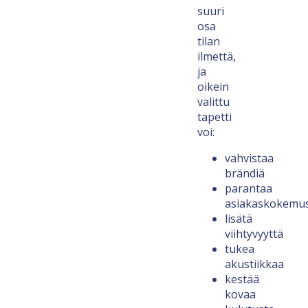
suuri
osa
tilan
ilmettä,
ja
oikein
valittu
tapetti
voi:
vahvistaa
brändiä
parantaa
asiakaskokemu
lisätä
viihtyvyyttä
tukea
akustiikkaa
kestää
kovaa