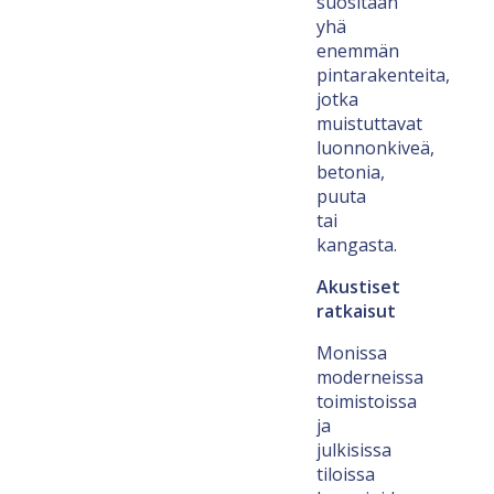
suositaan
yhä
enemmän
pintarakenteita,
jotka
muistuttavat
luonnonkiveä,
betonia,
puuta
tai
kangasta.
Akustiset
ratkaisut
Monissa
moderneissa
toimistoissa
ja
julkisissa
tiloissa