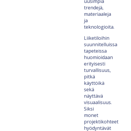
uusimpia
trendejä,
materiaaleja
ja
teknologioita.
Liiketiloihin
suunnitelluissa
tapeteissa
huomioidaan
erityisesti
turvallisuus,
pitkä
käyttöikä
sekä
näyttävä
visuaalisuus.
Siksi
monet
projektikohteet
hyödyntävät