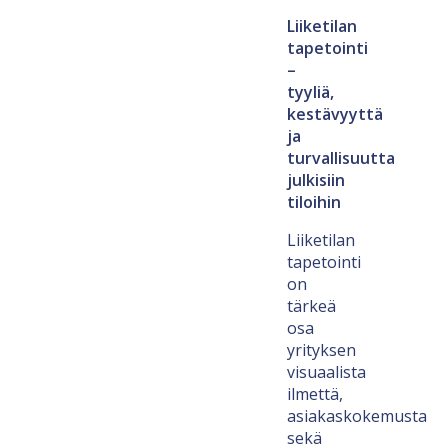
Liiketilan
tapetointi
–
tyyliä,
kestävyyttä
ja
turvallisuutta
julkisiin
tiloihin
Liiketilan
tapetointi
on
tärkeä
osa
yrityksen
visuaalista
ilmettä,
asiakaskokemusta
sekä