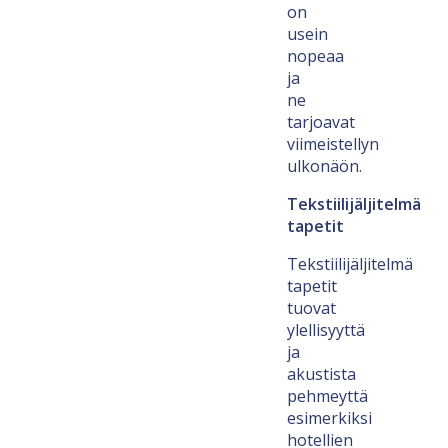
on
usein
nopeaa
ja
ne
tarjoavat
viimeistellyn
ulkonäön.
Tekstiilijäljitelmä
tapetit
Tekstiilijäljitelmä
tapetit
tuovat
ylellisyyttä
ja
akustista
pehmeyttä
esimerkiksi
hotellien