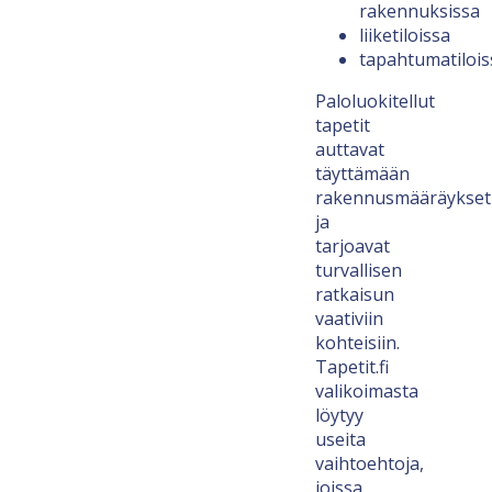
rakennuksissa
liiketiloissa
tapahtumatilois
Paloluokitellut
tapetit
auttavat
täyttämään
rakennusmääräykset
ja
tarjoavat
turvallisen
ratkaisun
vaativiin
kohteisiin.
Tapetit.fi
valikoimasta
löytyy
useita
vaihtoehtoja,
joissa