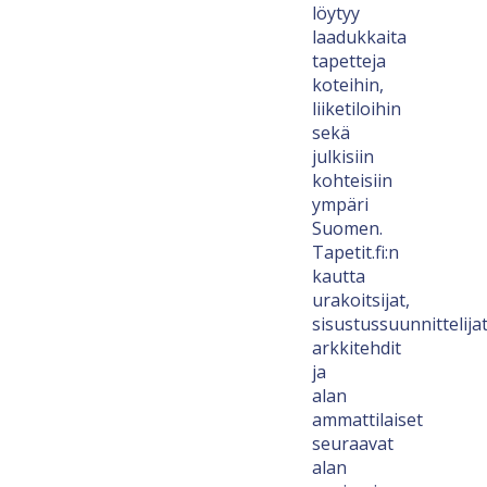
löytyy
laadukkaita
tapetteja
koteihin,
liiketiloihin
sekä
julkisiin
kohteisiin
ympäri
Suomen.
Tapetit.fi:n
kautta
urakoitsijat,
sisustussuunnittelijat
arkkitehdit
ja
alan
ammattilaiset
seuraavat
alan