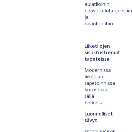
aulatiloihin,
neuvotteluhuoneisiin
ja
ravintoloihin.
Liiketilojen
sisustustrendit
tapeteissa
Modernissa
liiketilan
tapetoinnissa
korostuvat
tällä
hetkellä:
Luonnolliset
sävyt
Maanläheiset