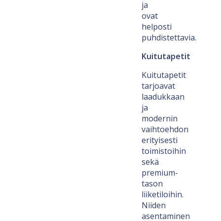
ja
ovat
helposti
puhdistettavia.
Kuitutapetit
Kuitutapetit
tarjoavat
laadukkaan
ja
modernin
vaihtoehdon
erityisesti
toimistoihin
sekä
premium-
tason
liiketiloihin.
Niiden
asentaminen