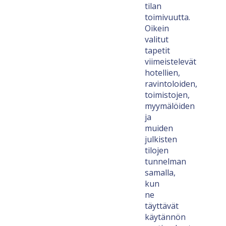
tilan
toimivuutta.
Oikein
valitut
tapetit
viimeistelevät
hotellien,
ravintoloiden,
toimistojen,
myymälöiden
ja
muiden
julkisten
tilojen
tunnelman
samalla,
kun
ne
täyttävät
käytännön