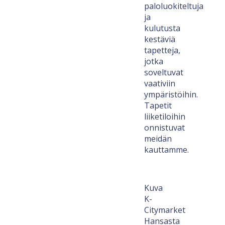
paloluokiteltuja
ja
kulutusta
kestäviä
tapetteja,
jotka
soveltuvat
vaativiin
ympäristöihin.
Tapetit
liiketiloihin
onnistuvat
meidän
kauttamme.
Kuva
K-
Citymarket
Hansasta