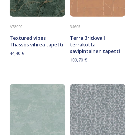
A78002
34605
Textured vibes
Terra Brickwall
Thassos vihreä tapetti
terrakotta
savipintainen tapetti
44,40
€
109,70
€