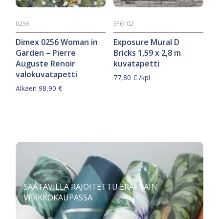
0256
EP6102
Dimex 0256 Woman in
Exposure Mural D
Garden – Pierre
Bricks 1,59 x 2,8 m
Auguste Renoir
kuvatapetti
valokuvatapetti
77,80
€
/kpl
Alkaen
98,90
€
Tällä
tuotteella
on
useampi
muunnelma.
Voit
tehdä
valinnat
SAATAVILLA RAJOITETTU ERÄ- VAIN
tuotteen
VERKKOKAUPASSA
sivulla.