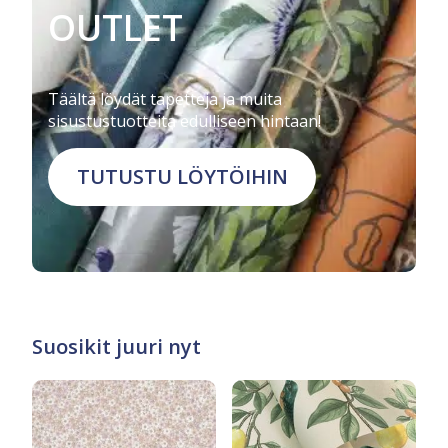
OUTLET
Täältä löydät tapetteja ja muita
sisustustuotteita edulliseen hintaan!
TUTUSTU LÖYTÖIHIN
Suosikit juuri nyt