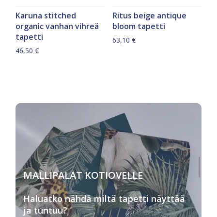
Karuna stitched
Ritus beige antique
organic vanhan vihreä
bloom tapetti
tapetti
63,10
€
46,50
€
MALLIPALAT KOTIOVELLE
Haluatko nähdä miltä tapetti näyttää
ja tuntuu?