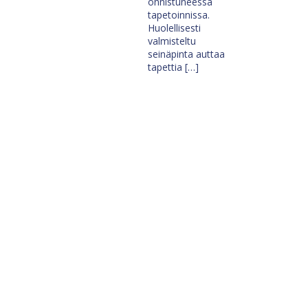
onnistuneessa
tapetoinnissa.
Huolellisesti
valmisteltu
seinäpinta auttaa
tapettia […]