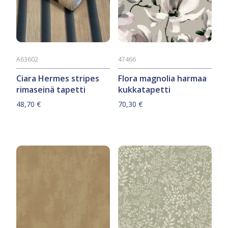
A63602
47466
Ciara Hermes stripes
Flora magnolia harmaa
rimaseinä tapetti
kukkatapetti
48,70
€
70,30
€