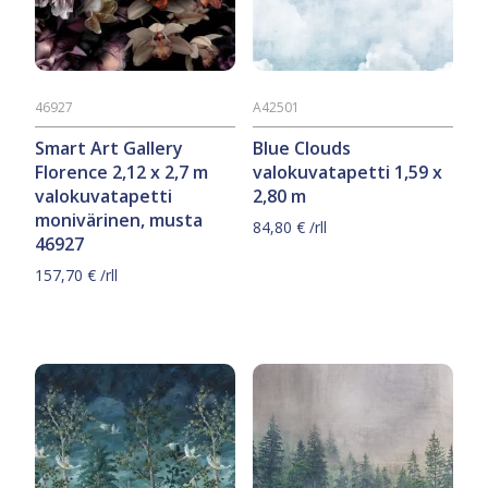
46927
A42501
Smart Art Gallery
Blue Clouds
Florence 2,12 x 2,7 m
valokuvatapetti 1,59 x
valokuvatapetti
2,80 m
monivärinen, musta
84,80
€
/rll
46927
157,70
€
/rll