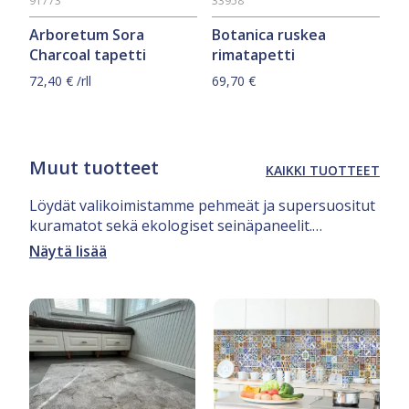
91773
33958
Arboretum Sora
Botanica ruskea
Charcoal tapetti
rimatapetti
72,40
€
/rll
69,70
€
Muut tuotteet
KAIKKI TUOTTEET
Löydät valikoimistamme pehmeät ja supersuositut
kuramatot sekä ekologiset seinäpaneelit.
Tarjoamme myös laajan valikoiman
Näytä lisää
tapetointitarvikkeita, kuten Pride-liimat ja -liisterit
sekä muut tarvittavat välineet. Lisäksi löydät
valikoimistamme tyylikkäät sisustus- ja
keittiövälitilatarrat ratkaisut.