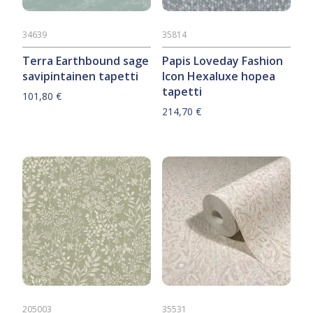
34639
35814
Terra Earthbound sage
Papis Loveday Fashion
savipintainen tapetti
Icon Hexaluxe hopea
tapetti
101,80
€
214,70
€
205003
35531