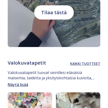
Tilaa tästä
Valokuvatapetit
KAIKKI TUOTTEET
Valokuvatapetit tuovat seinillesi eläväisiä
maisemia, taidetta ja yksityiskohtaisia kuvioita,
jotka luovat huoneeseen ainutlaatuisen
Näytä lisää
tunnelman. Tämän hetken trendiväreissä
korostuvat syvä metsän vihreä, pastellinsävyt,
kuten vaaleanpunainen ja vaaleansininen, sekä
neutraalit harmaat ja beiget. Suuret ja tarkat kuvat