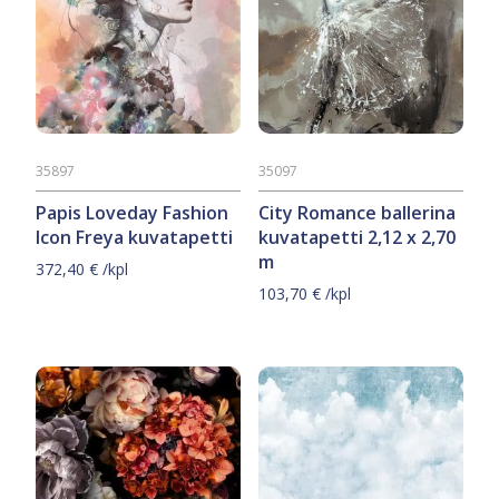
tekevät tilasta näyttävän ja vangitsevan, ja ne
sopivat erityisen hyvin tehosteseinille tai isommille
pinnoille. Valikoimastamme löytyy niin
luonnonläheisiä maisemia, urbaania
kaupunkikuvaa kuin abstrakteja taideteoksiakin,
jotka tuovat tilaan lisää syvyyttä ja visuaalista
kiinnostavuutta. Valokuvatapetti on täydellinen
35897
35097
valinta, kun haluat tehdä tilasta huomion
keskipisteen.
Papis Loveday Fashion
City Romance ballerina
Icon Freya kuvatapetti
kuvatapetti 2,12 x 2,70
m
372,40
€
/kpl
103,70
€
/kpl