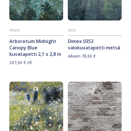
99424
0353
Arboretum Midnight
Dimex 0353
Canopy Blue
valokuvatapetti metsä
kuvatapetti 2,1 x 2,8 m
Alkaen
78,60
€
267,60
€
/rll
Tällä
tuotteella
on
useampi
muunnelma.
Voit
tehdä
valinnat
tuotteen
sivulla.