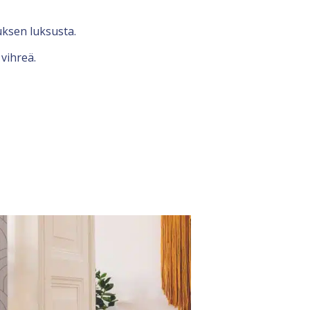
auksen luksusta.
vihreä.