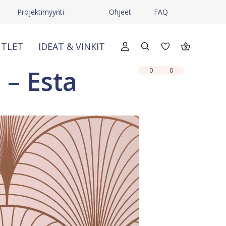
Projektimyynti
Ohjeet
FAQ
TLET
IDEAT & VINKIT
X
X
 – Esta
0
0