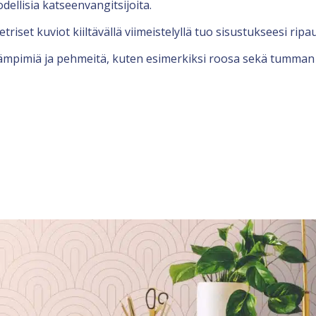
dellisia katseenvangitsijoita.
triset kuviot kiiltävällä viimeistelyllä tuo sisustukseesi rip
 lämpimiä ja pehmeitä, kuten esimerkiksi roosa sekä tumman 