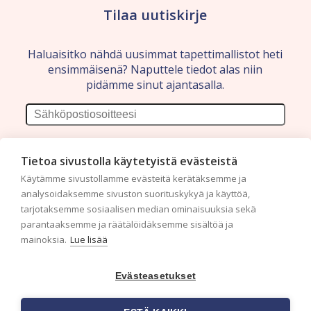
Tilaa uutiskirje
Haluaisitko nähdä uusimmat tapettimallistot heti
ensimmäisenä? Naputtele tiedot alas niin
pidämme sinut ajantasalla.
Tietoa sivustolla käytetyistä evästeistä
Käytämme sivustollamme evästeitä kerätäksemme ja
analysoidaksemme sivuston suorituskykyä ja käyttöä,
tarjotaksemme sosiaalisen median ominaisuuksia sekä
parantaaksemme ja räätälöidäksemme sisältöä ja
mainoksia.
Lue lisää
c/o Suomen AM-Markkinointi Oy
Evästeasetukset
Olemme kotimaisten tapettimarkkinoiden