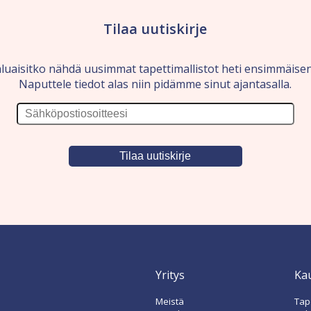
Tilaa uutiskirje
luaisitko nähdä uusimmat tapettimallistot heti ensimmäise
Naputtele tiedot alas niin pidämme sinut ajantasalla.
Yritys
Ka
Meistä
Tape