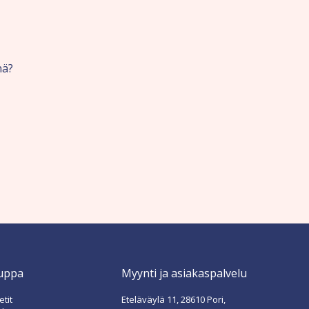
nä?
uppa
Myynti ja asiakaspalvelu
tit
Eteläväylä 11, 28610 Pori,