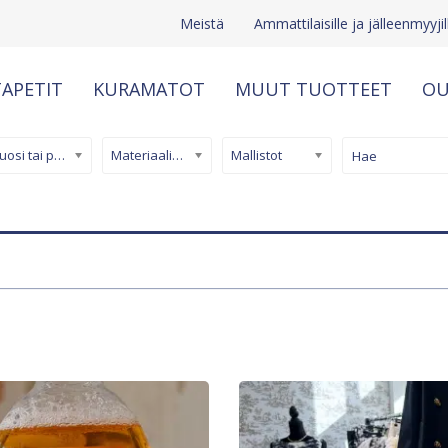
Meistä
Ammattilaisille ja jälleenmyyjil
APETIT
KURAMATOT
MUUT TUOTTEET
OU
Kuosi tai pinta
Materiaali/ tuotetyyppi
Mallistot