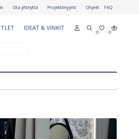
le
Ota yhteyttä
Projektimyynti
Ohjeet
FAQ
TLET
IDEAT & VINKIT
0
0
X
X