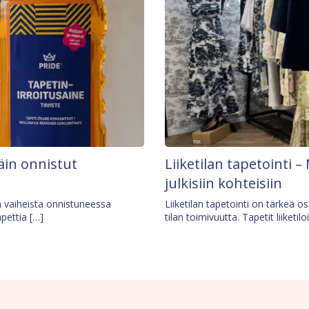
äin onnistut
Liiketilan tapetointi – 
julkisiin kohteisiin
ä vaiheista onnistuneessa
Liiketilan tapetointi on tärkeä 
apettia […]
tilan toimivuutta. Tapetit liiketilo