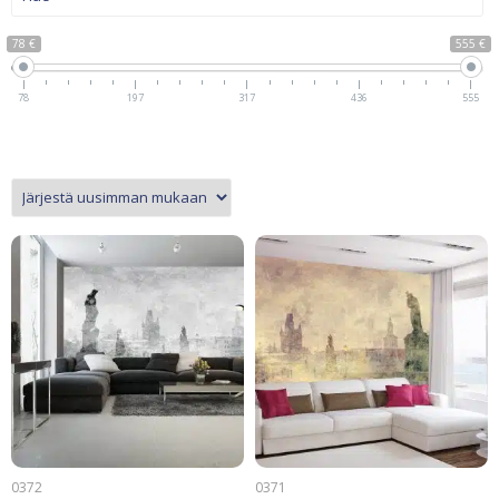
78 €
555 €
78
197
317
436
555
0372
0371