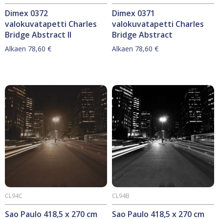
Dimex 0372
Dimex 0371
valokuvatapetti Charles
valokuvatapetti Charles
Bridge Abstract II
Bridge Abstract
Alkaen
78,60
€
Alkaen
78,60
€
Tällä
Tällä
tuotteella
tuotteella
on
on
useampi
useampi
muunnelma.
muunnelma.
Voit
Voit
tehdä
tehdä
valinnat
valinnat
tuotteen
tuotteen
sivulla.
sivulla.
CL94C
CL94B
Sao Paulo 418,5 x 270 cm
Sao Paulo 418,5 x 270 cm