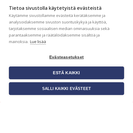
seinäpinta auttaa tapettia […]
Tietoa sivustolla käytetyistä evästeistä
Käytämme sivustollamme evästeitä kerätäksemme ja
analysoidaksemme sivuston suorituskykyä ja käyttöä,
tarjotaksemme sosiaalisen median ominaisuuksia sekä
parantaaksemme ja räätälöidäksemme sisältöä ja
mainoksia.
Lue lisää
Evästeasetukset
ESTÄ KAIKKI
SALLI KAIKKI EVÄSTEET
Tilaa uutiskirje
Haluaisitko nähdä uusimmat tapettimallistot heti
ensimmäisenä? Naputtele tiedot alas niin