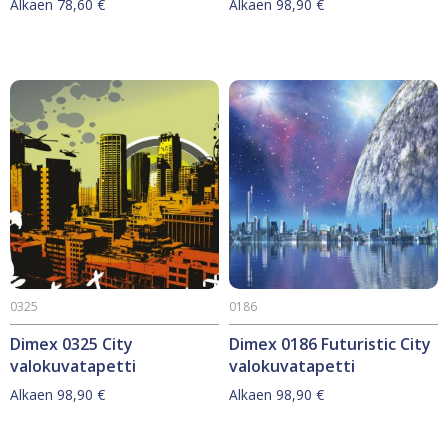
Alkaen
78,60
€
Alkaen
98,90
€
Tällä
Tällä
tuotteella
tuotteella
on
on
useampi
useampi
muunnelma.
muunnelma.
Voit
Voit
tehdä
tehdä
valinnat
valinnat
tuotteen
tuotteen
sivulla.
sivulla.
0325
0186
Dimex 0325 City
Dimex 0186 Futuristic City
valokuvatapetti
valokuvatapetti
Alkaen
98,90
€
Alkaen
98,90
€
Tällä
Tällä
tuotteella
tuotteella