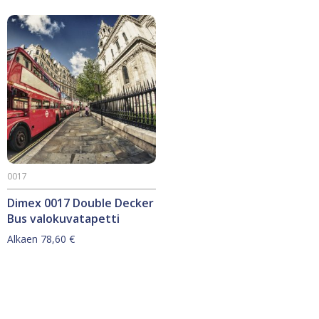
on
on
useampi
useampi
muunnelma.
muunnelma.
Voit
Voit
tehdä
tehdä
valinnat
valinnat
tuotteen
tuotteen
sivulla.
sivulla.
0017
Dimex 0017 Double Decker
Bus valokuvatapetti
Alkaen
78,60
€
Tällä
tuotteella
on
useampi