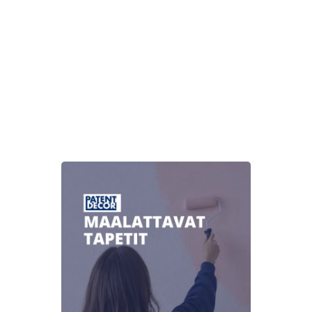
muunnelma.
Voit
tehdä
valinnat
tuotteen
sivulla.