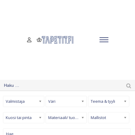
Valmistaja
Väri
Teema & tyyli
Kuosi tai pinta
Materiaali/ tuotetyyppi
Mallistot