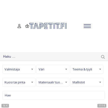
Valmistaja
Väri
Teema & tyyli
Kuosi tai pinta
Materiaali/ tuotetyyppi
Mallistot
16 €
111 €