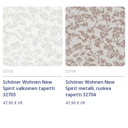
47,90 €.
16,90 €.
32703
32704
Schöner Wohnen New
Schöner Wohnen New
Spirit valkoinen tapetti
Spirit metalli, ruskea
32703
tapetti 32704
47,90
€
/rll
47,90
€
/rll