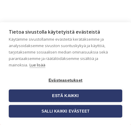
Tietoa sivustolla käytetyistä evästeistä
Käytämme sivustollamme evästeitä kerätäksemme ja
analysoidaksemme sivuston suorituskykyä ja käyttöä,
tarjotaksemme sosiaalisen median ominaisuuksia sekä
parantaaksemme ja räätälöidäksemme sisältöä ja
mainoksia.
Lue lisää
Tilaa uutiskirje
Evästeasetukset
Haluaisitko nähdä uusimmat tapettimallistot heti
ensimmäisenä? Naputtele tiedot alas niin
ESTÄ KAIKKI
pidämme sinut ajantasalla.
SALLI KAIKKI EVÄSTEET