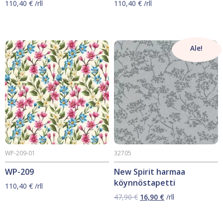
110,40
€
/rll
110,40
€
/rll
Ale!
WP-209-01
32705
WP-209
New Spirit harmaa
köynnöstapetti
110,40
€
/rll
Alkuperäinen
Nykyinen
47,90
€
16,90
€
/rll
hinta
hinta
oli:
on: