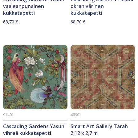
vaaleanpunainen
okran värinen
kukkatapetti
kukkatapetti
68,70
€
68,70
€
91401
46901
Cascading Gardens Yasuni
Smart Art Gallery Tarah
vihreä kukkatapetti
2,12 x 2,7 m