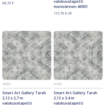
valokuvatapetti
68,70
€
monivärinen 46901
157,70
€
/rll
46902
47302
Smart Art Gallery Tarah
Smart Art Gallery Tarah
2,12 x 2,7 m
2,12 x 3,4 m
valokuvatapetti
valokuvatapetti