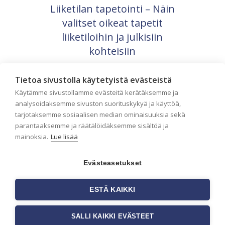
Liiketilan tapetointi – Näin
valitset oikeat tapetit
liiketiloihin ja julkisiin
kohteisiin
Liiketilan tapetointi on tärkeä osa
yrityksen visuaalista ilmettä,
Tietoa sivustolla käytetyistä evästeistä
asiakaskokemusta sekä tilan toimivuutta.
Käytämme sivustollamme evästeitä kerätäksemme ja
Tapetit liiketiloihin valitaan […]
analysoidaksemme sivuston suorituskykyä ja käyttöä,
tarjotaksemme sosiaalisen median ominaisuuksia sekä
parantaaksemme ja räätälöidäksemme sisältöä ja
mainoksia.
Lue lisää
Evästeasetukset
ESTÄ KAIKKI
SALLI KAIKKI EVÄSTEET