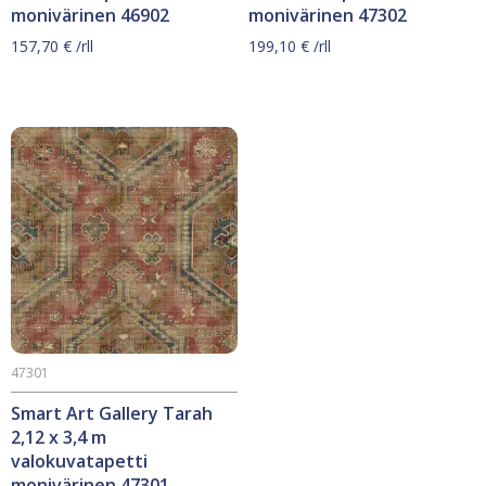
monivärinen 46902
monivärinen 47302
157,70
€
/rll
199,10
€
/rll
47301
Smart Art Gallery Tarah
2,12 x 3,4 m
valokuvatapetti
monivärinen 47301