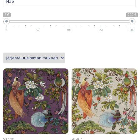
2 €
200 €
2
52
101
151
200
91400
91404