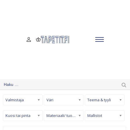
Valmistaja
Väri
Teema & tyyli
Kuosi tai pinta
Materiaali/ tuotetyyppi
Mallistot