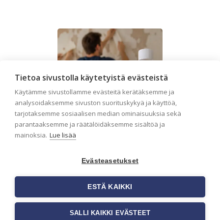
Tietoa sivustolla käytetyistä evästeistä
Käytämme sivustollamme evästeitä kerätäksemme ja
analysoidaksemme sivuston suorituskykyä ja käyttöä,
tarjotaksemme sosiaalisen median ominaisuuksia sekä
parantaaksemme ja räätälöidäksemme sisältöä ja
mainoksia.
Lue lisää
Evästeasetukset
Seinän pohjatyöt
ESTÄ KAIKKI
ennen tapetointia –
Näin onnistut
SALLI KAIKKI EVÄSTEET