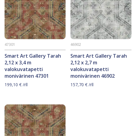
47301
46902
Smart Art Gallery Tarah
Smart Art Gallery Tarah
2,12 x 3,4 m
2,12 x 2,7 m
valokuvatapetti
valokuvatapetti
monivärinen 47301
monivärinen 46902
199,10
€
/rll
157,70
€
/rll