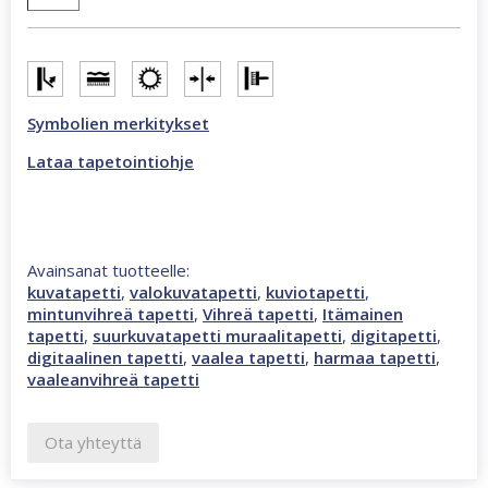
3,4
m
valokuvatapetti
monivärinen
47302
Symbolien merkitykset
määrä
Lataa tapetointiohje
Avainsanat tuotteelle:
kuvatapetti
,
valokuvatapetti
,
kuviotapetti
,
mintunvihreä tapetti
,
Vihreä tapetti
,
Itämainen
tapetti
,
suurkuvatapetti muraalitapetti
,
digitapetti
,
digitaalinen tapetti
,
vaalea tapetti
,
harmaa tapetti
,
vaaleanvihreä tapetti
Ota yhteyttä