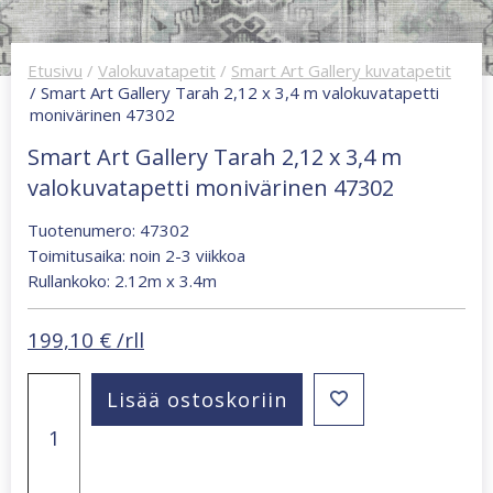
Etusivu
/
Valokuvatapetit
/
Smart Art Gallery kuvatapetit
/ Smart Art Gallery Tarah 2,12 x 3,4 m valokuvatapetti
monivärinen 47302
Smart Art Gallery Tarah 2,12 x 3,4 m
valokuvatapetti monivärinen 47302
Tuotenumero: 47302
Toimitusaika: noin 2-3 viikkoa
Rullankoko: 2.12m x 3.4m
199,10
€
/rll
Smart
Lisää ostoskoriin
Art
Gallery
Tarah
2,12
x