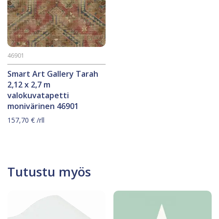
46901
Smart Art Gallery Tarah
2,12 x 2,7 m
valokuvatapetti
monivärinen 46901
157,70
€
/rll
Tutustu myös