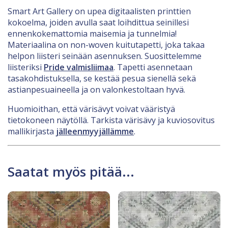
Smart Art Gallery on upea digitaalisten printtien
kokoelma, joiden avulla saat loihdittua seinillesi
ennenkokemattomia maisemia ja tunnelmia!
Materiaalina on non-woven kuitutapetti, joka takaa
helpon liisteri seinään asennuksen. Suosittelemme
liisteriksi
Pride valmisliimaa
. Tapetti asennetaan
tasakohdistuksella, se kestää pesua sienellä sekä
astianpesuaineella ja on valonkestoltaan hyvä.
Huomioithan, että värisävyt voivat vääristyä
tietokoneen näytöllä. Tarkista värisävy ja kuviosovitus
mallikirjasta
jälleenmyyjällämme
.
Saatat myös pitää...