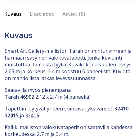
Kuvaus
Lisätiedot
Arviot (0)
Kuvaus
Smart Art Gallery-malliston Tarah on mintunvihreän ja
harmaan sävyinen valokuvatapetti, jonka kuviointi
muistuttaa itämaista tyyliä. Kuvakokonaisuuden leveys:
2,65 m ja korkeus: 3,4 m koostuu 5 paneelista. Kuviota
on mahdollista jatkaa leveyssuunnassa.
Saatavilla myös pienempänä:
Tarah 46902
2,12 x 2,7 m (4 paneelia)
Tapettiin löytyvät yhteen sointuvat yksiväriset:
32410
,
32415
ja
32416
.
Kaikki malliston valokuvatapetit on saatavilla kahdessa
korkeudessa: 2,7 m ja 3,4 m.