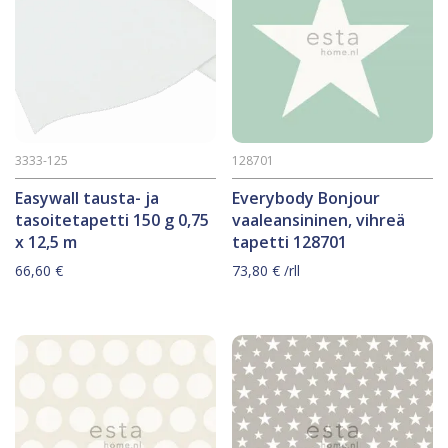
3333-125
128701
Easywall tausta- ja
Everybody Bonjour
tasoitetapetti 150 g 0,75
vaaleansininen, vihreä
x 12,5 m
tapetti 128701
66,60
€
73,80
€
/rll