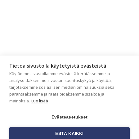
Tietoa sivustolla käytetyistä evästeistä
Tilaa uutiskirje
Käytämme sivustollamme evästeitä kerätäksemme ja
analysoidaksemme sivuston suorituskykyä ja käyttöä,
tarjotaksemme sosiaalisen median ominaisuuksia sekä
Haluaisitko nähdä uusimmat tapettimallistot heti
parantaaksemme ja räätälöidäksemme sisältöä ja
ensimmäisenä? Naputtele tiedot alas niin
mainoksia.
Lue lisää
pidämme sinut ajantasalla.
Evästeasetukset
ESTÄ KAIKKI