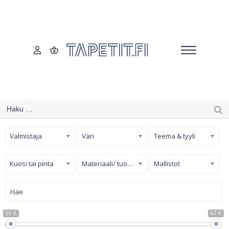
Valmistaja
Väri
Teema & tyyli
Kuosi tai pinta
Materiaali/ tuotetyyppi
Mallistot
55 €
67 €