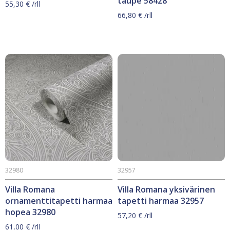
taupe 58428
55,30
€
/rll
66,80
€
/rll
32980
32957
Villa Romana
Villa Romana yksivärinen
ornamenttitapetti harmaa
tapetti harmaa 32957
hopea 32980
57,20
€
/rll
61,00
€
/rll