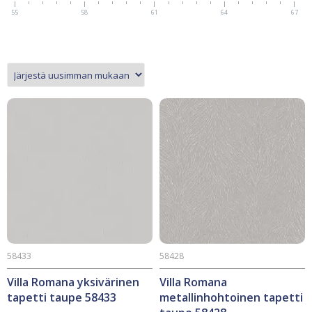
55
58
61
64
67
58433
58428
Villa Romana yksivärinen
Villa Romana
tapetti taupe 58433
metallinhohtoinen tapetti