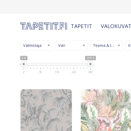
TAPETIT
VALOKUVAT
Valmistaja
Väri
Teema & tyyli
2 €
299 €
2
76
151
225
299