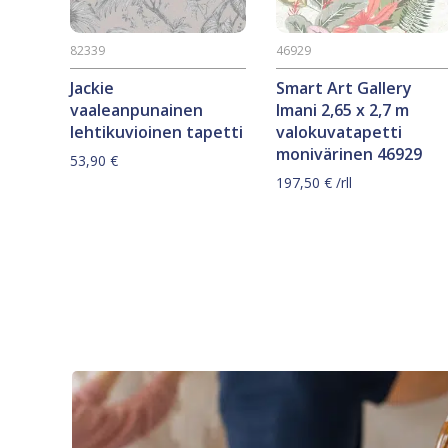
82339
46929
Jackie
Smart Art Gallery
vaaleanpunainen
Imani 2,65 x 2,7 m
lehtikuvioinen tapetti
valokuvatapetti
monivärinen 46929
53,90
€
197,50
€
/rll