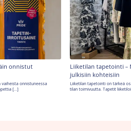
äin onnistut
Liiketilan tapetointi – 
julkisiin kohteisiin
ä vaiheista onnistuneessa
Liiketilan tapetointi on tärkeä 
apettia […]
tilan toimivuutta. Tapetit liiketilo