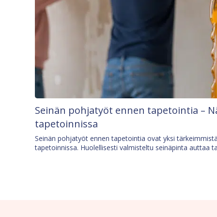
Seinän pohjatyöt ennen tapetointia – N
tapetoinnissa
Seinän pohjatyöt ennen tapetointia ovat yksi tärkeimmist
tapetoinnissa. Huolellisesti valmisteltu seinäpinta auttaa t