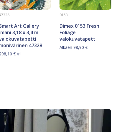
47328
0153
Smart Art Gallery
Dimex 0153 Fresh
Imani 3,18 x 3,4 m
Foliage
valokuvatapetti
valokuvatapetti
monivärinen 47328
Alkaen
98,90
€
298,10
€
/rll
Tällä
tuotteella
on
useampi
muunnelma.
Voit
tehdä
valinnat
tuotteen
sivulla.