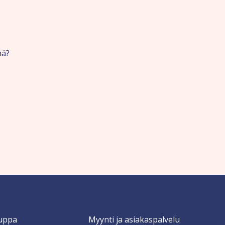
nä?
uppa
Myynti ja asiakaspalvelu