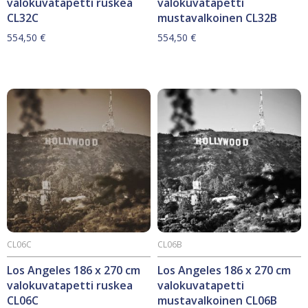
valokuvatapetti ruskea
valokuvatapetti
CL32C
mustavalkoinen CL32B
554,50
€
554,50
€
CL06C
CL06B
Los Angeles 186 x 270 cm
Los Angeles 186 x 270 cm
valokuvatapetti ruskea
valokuvatapetti
CL06C
mustavalkoinen CL06B