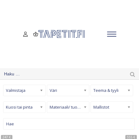
Valmistaja
Väri
Teema & tyyli
Kuosi tai pinta
Materiaali/ tuotetyyppi
Mallistot
247 €
555 €