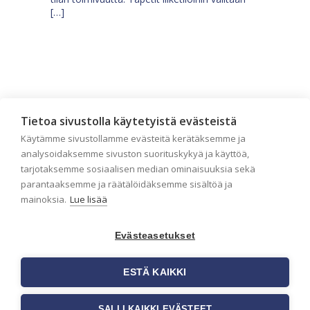
[…]
Tietoa sivustolla käytetyistä evästeistä
Käytämme sivustollamme evästeitä kerätäksemme ja
analysoidaksemme sivuston suorituskykyä ja käyttöä,
tarjotaksemme sosiaalisen median ominaisuuksia sekä
parantaaksemme ja räätälöidäksemme sisältöä ja
mainoksia.
Lue lisää
Tilaa uutiskirje
Evästeasetukset
Haluaisitko nähdä uusimmat tapettimallistot heti
ensimmäisenä? Naputtele tiedot alas niin
ESTÄ KAIKKI
pidämme sinut ajantasalla.
SALLI KAIKKI EVÄSTEET