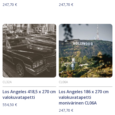
247,70
€
247,70
€
CL32A
CL06A
Los Angeles 418,5 x 270 cm
Los Angeles 186 x 270 cm
valokuvatapetti
valokuvatapetti
monivärinen CL06A
554,50
€
247,70
€