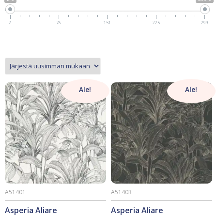
2
76
151
225
299
Ale!
Ale!
A51401
A51403
Asperia Aliare
Asperia Aliare