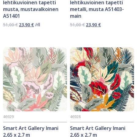
lehtikuvioinen tapetti
lehtikuvioinen tapetti
musta, mustavalkoinen
metalli, musta A51403-
A51401
main
Alkuperäinen
Nykyinen
Alkuperäinen
Nykyinen
51,00
€
23,90
€
/rll
51,00
€
23,90
€
hinta
hinta
hinta
hinta
oli:
on:
oli:
on:
51,00 €.
23,90 €.
51,00 €.
23,90 €.
46929
46928
Smart Art Gallery Imani
Smart Art Gallery Imani
2,65 x 2,7 m
2,65 x 2,7 m