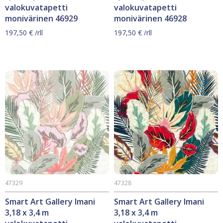
valokuvatapetti
valokuvatapetti
monivärinen 46929
monivärinen 46928
197,50
€
/rll
197,50
€
/rll
47329
47328
Smart Art Gallery Imani
Smart Art Gallery Imani
3,18 x 3,4 m
3,18 x 3,4 m