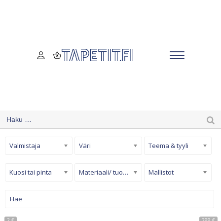
Valmistaja
Väri
Teema & tyyli
Kuosi tai pinta
Materiaali/ tuotetyyppi
Mallistot
2 €
299 €