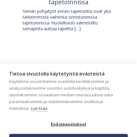
tapetoinnissa
Seinän pohjatyöt ennen tapetointia ovat yksi
tärkeimmistä vaiheista onnistuneessa
tapetoinnissa. Huolellisesti valmisteltu
seinäpinta auttaa tapettia […]
Tietoa sivustolla käytetyistä evästeistä
Käytämme sivustollamme evästeitä kerätäksemme ja
analysoidaksemme sivuston suorituskykyä ja käyttöä,
tarjotaksemme sosiaalisen median ominaisuuksia sekä
parantaaksemme ja räätälöidäksemme sisältöä ja
mainoksia.
Lue lisää
Tilaa uutiskirje
Evästeasetukset