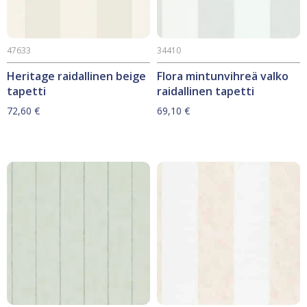
47633
34410
Heritage raidallinen beige
Flora mintunvihreä valko
tapetti
raidallinen tapetti
72,60
€
69,10
€