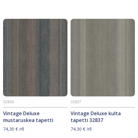
32838
32837
Vintage Deluxe
Vintage Deluxe kulta
mustaruskea tapetti
tapetti 32837
74,30
€
/rll
74,30
€
/rll