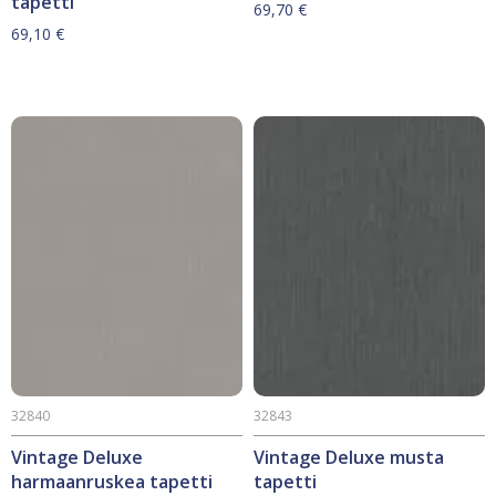
tapetti
69,70
€
69,10
€
32840
32843
Vintage Deluxe
Vintage Deluxe musta
harmaanruskea tapetti
tapetti