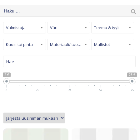
Valmistaja
Väri
Teema & tyyli
Kuosi tai pinta
Materiaali/ tuotetyyppi
Mallistot
2 €
75 €
2
20
39
57
75