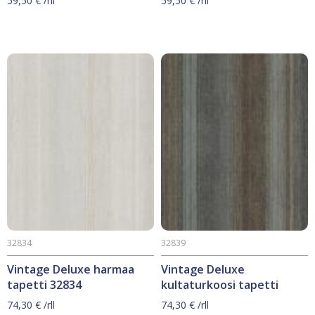
59,50
€
/rll
59,50
€
/rll
32834
32839
Vintage Deluxe harmaa
Vintage Deluxe
tapetti 32834
kultaturkoosi tapetti
74,30
€
/rll
74,30
€
/rll