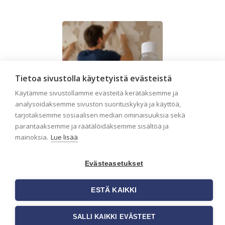
Tietoa sivustolla käytetyistä evästeistä
Käytämme sivustollamme evästeitä kerätäksemme ja
analysoidaksemme sivuston suorituskykyä ja käyttöä,
tarjotaksemme sosiaalisen median ominaisuuksia sekä
parantaaksemme ja räätälöidäksemme sisältöä ja
mainoksia.
Lue lisää
Evästeasetukset
Seinän pohjatyöt
ennen tapetointia –
ESTÄ KAIKKI
Näin onnistut
tapetoinnissa
SALLI KAIKKI EVÄSTEET