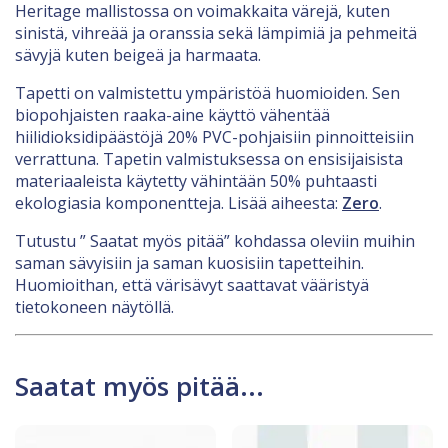
Heritage mallistossa on voimakkaita värejä, kuten
sinistä, vihreää ja oranssia sekä lämpimiä ja pehmeitä
sävyjä kuten beigeä ja harmaata.
Tapetti on valmistettu ympäristöä huomioiden. Sen
biopohjaisten raaka-aine käyttö vähentää
hiilidioksidipäästöjä 20% PVC-pohjaisiin pinnoitteisiin
verrattuna. Tapetin valmistuksessa on ensisijaisista
materiaaleista käytetty vähintään 50% puhtaasti
ekologiasia komponentteja. Lisää aiheesta:
Zero
.
Tutustu ” Saatat myös pitää” kohdassa oleviin muihin
saman sävyisiin ja saman kuosisiin tapetteihin.
Huomioithan, että värisävyt saattavat vääristyä
tietokoneen näytöllä.
Saatat myös pitää...