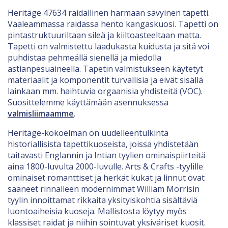
Heritage 47634 raidallinen harmaan sävyinen tapetti.
Vaaleammassa raidassa hento kangaskuosi. Tapetti on
pintastruktuuriltaan sileä ja kiiltoasteeltaan matta.
Tapetti on valmistettu laadukasta kuidusta ja sitä voi
puhdistaa pehmeällä sienellä ja miedolla
astianpesuaineella. Tapetin valmistukseen käytetyt
materiaalit ja komponentit turvallisia ja eivät sisällä
lainkaan mm. haihtuvia orgaanisia yhdisteitä (VOC).
Suosittelemme käyttämään asennuksessa
valmisliimaamme
.
Heritage-kokoelman on uudelleentulkinta
historiallisista tapettikuoseista, joissa yhdistetään
taitavasti Englannin ja Intian tyylien ominaispiirteitä
aina 1800-luvulta 2000-luvulle. Arts & Crafts -tyylille
ominaiset romanttiset ja herkät kukat ja linnut ovat
saaneet rinnalleen modernimmat William Morrisin
tyylin innoittamat rikkaita yksityiskohtia sisältäviä
luontoaiheisia kuoseja. Mallistosta löytyy myös
klassiset raidat ja niihin sointuvat yksiväriset kuosit.