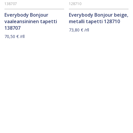
138707
128710
Everybody Bonjour
Everybody Bonjour beige,
vaaleansininen tapetti
metalli tapetti 128710
138707
73,80
€
/rll
70,50
€
/rll