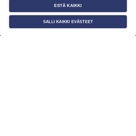
ESTÄ KAIKKI
SALLI KAIKKI EVÄSTEET
c/o Suomen AM-Markkinointi Oy
Olemme kotimaisten tapettimarkkinoiden
edelläkävijänä ja tuomme kansainväliset
sisustus- ja tapettitrendit suomalaisiin koteihin.
Etsimme jatkuvasti uusia ideoita, inspiraatiota ja
trendejä kansainvälisiltä markkinoilta.
Rekisteriseloste
Toimitusehdot
Brandtool
Yritys
Kauppa