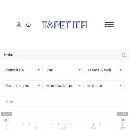
Valmistaja
Väri
Teema & tyyli
Kuosi tai pinta
Materiaali/ tuotetyyppi
Mallistot
157 €
249 €
157
180
203
226
249