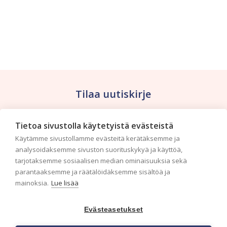
Tilaa uutiskirje
Haluaisitko nähdä uusimmat tapettimallistot heti
Tietoa sivustolla käytetyistä evästeistä
ensimmäisenä? Naputtele tiedot alas niin
Käytämme sivustollamme evästeitä kerätäksemme ja
pidämme sinut ajantasalla.
analysoidaksemme sivuston suorituskykyä ja käyttöä,
tarjotaksemme sosiaalisen median ominaisuuksia sekä
parantaaksemme ja räätälöidäksemme sisältöä ja
mainoksia.
Lue lisää
Evästeasetukset