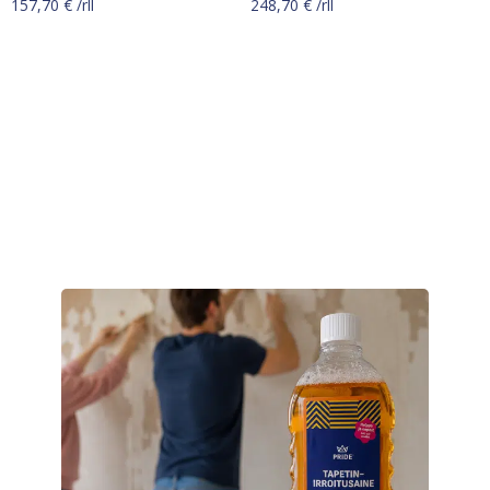
157,70
€
/rll
248,70
€
/rll