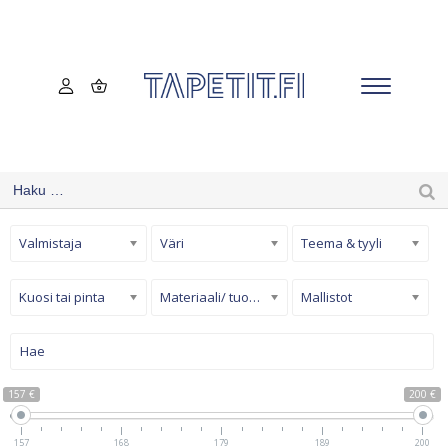
Valmistaja
Väri
Teema & tyyli
Kuosi tai pinta
Materiaali/ tuotetyyppi
Mallistot
157 €
200 €
157
168
179
189
200