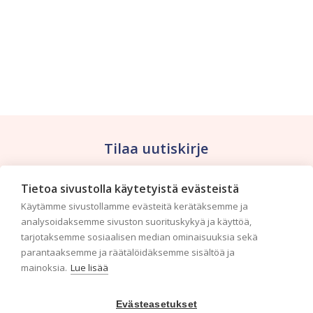
Tilaa uutiskirje
Haluaisitko nähdä uusimmat tapettimallistot heti
Tietoa sivustolla käytetyistä evästeistä
ensimmäisenä? Naputtele tiedot alas niin
Käytämme sivustollamme evästeitä kerätäksemme ja
pidämme sinut ajantasalla.
analysoidaksemme sivuston suorituskykyä ja käyttöä,
tarjotaksemme sosiaalisen median ominaisuuksia sekä
parantaaksemme ja räätälöidäksemme sisältöä ja
mainoksia.
Lue lisää
Evästeasetukset