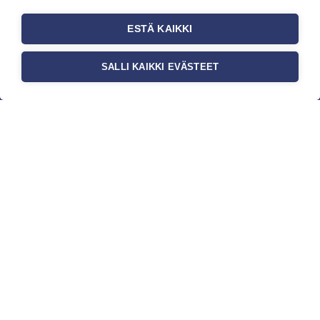
ESTÄ KAIKKI
SALLI KAIKKI EVÄSTEET
c/o Suomen AM-Markkinointi Oy
Olemme kotimaisten tapettimarkkinoiden
edelläkävijänä ja tuomme kansainväliset
sisustus- ja tapettitrendit suomalaisiin koteihin.
Etsimme jatkuvasti uusia ideoita, inspiraatiota ja
trendejä kansainvälisiltä markkinoilta.
Rekisteriseloste
Toimitusehdot
Brandtool