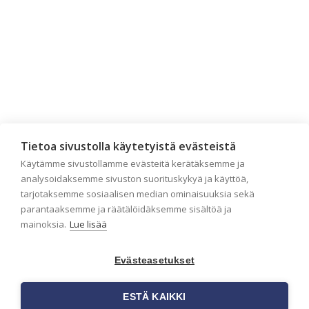
Tietoa sivustolla käytetyistä evästeistä
Tilaa uutiskirje
Käytämme sivustollamme evästeitä kerätäksemme ja
analysoidaksemme sivuston suorituskykyä ja käyttöä,
tarjotaksemme sosiaalisen median ominaisuuksia sekä
Haluaisitko nähdä uusimmat tapettimallistot heti
parantaaksemme ja räätälöidäksemme sisältöä ja
ensimmäisenä? Naputtele tiedot alas niin
mainoksia.
Lue lisää
pidämme sinut ajantasalla.
Evästeasetukset
ESTÄ KAIKKI