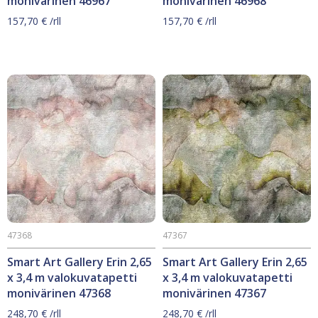
monivärinen 46967
monivärinen 46968
157,70
€
/rll
157,70
€
/rll
47368
47367
Smart Art Gallery Erin 2,65
Smart Art Gallery Erin 2,65
x 3,4 m valokuvatapetti
x 3,4 m valokuvatapetti
monivärinen 47368
monivärinen 47367
248,70
€
/rll
248,70
€
/rll