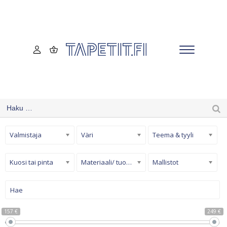
Valmistaja
Väri
Teema & tyyli
Kuosi tai pinta
Materiaali/ tuotetyyppi
Mallistot
157 €
249 €