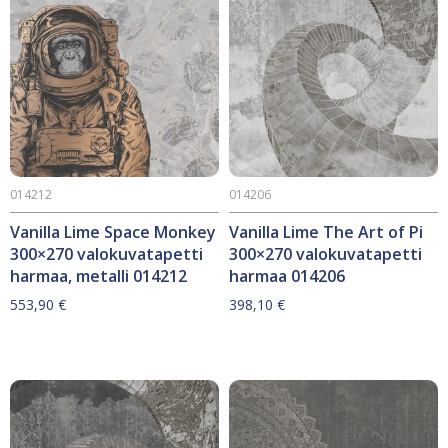
014212
014206
Vanilla Lime Space Monkey
Vanilla Lime The Art of Pi
300×270 valokuvatapetti
300×270 valokuvatapetti
harmaa, metalli 014212
harmaa 014206
553,90
€
398,10
€