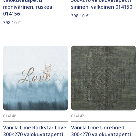
monivärinen, ruskea
sininen, valkoinen 014150
014156
398,10
€
398,10
€
014148
014142
Vanilla Lime Rockstar Love
Vanilla Lime Unrefined
300×270 valokuvatapetti
300×270 valokuvatapetti