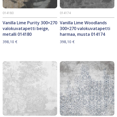
014180
014174
Vanilla Lime Purity 300×270
Vanilla Lime Woodlands
valokuvatapetti beige,
300×270 valokuvatapetti
metalli 014180
harmaa, musta 014174
398,10
€
398,10
€