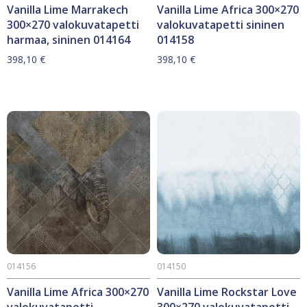
Vanilla Lime Marrakech
Vanilla Lime Africa 300×270
300×270 valokuvatapetti
valokuvatapetti sininen
harmaa, sininen 014164
014158
398,10
€
398,10
€
014156
014150
Vanilla Lime Africa 300×270
Vanilla Lime Rockstar Love
valokuvatapetti
300×270 valokuvatapetti