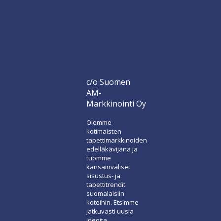
c/o Suomen
AM-
Markkinointi Oy
Olemme
kotimaisten
tapettimarkkinoiden
edelläkävijänä ja
tuomme
kansainväliset
sisustus- ja
tapettitrendit
suomalaisiin
koteihin. Etsimme
jatkuvasti uusia
ideoita,