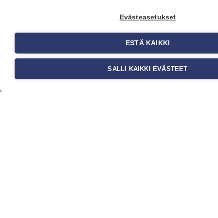
Evästeasetukset
Yritys
ESTÄ KAIKKI
Meistä
Ota yhteyttä
Jälleenmyyjät
SALLI KAIKKI EVÄSTEET
Ohjeet
FAQ
Kauppa
Tapetit
Valokuvatapetit
Muut tuotteet
Ideat & Vinkit
Myynti ja
asiakaspalvelu
Eteläväylä 11, 28610 Pori,
FINLAND
+358 2 837 69 480
[email protected]