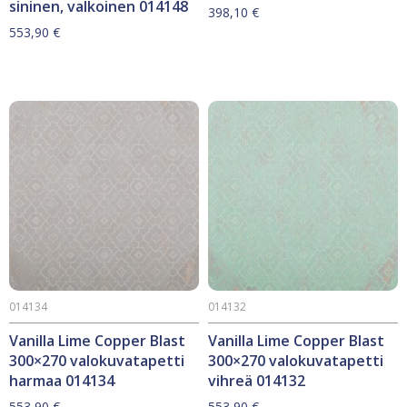
sininen, valkoinen 014148
398,10
€
553,90
€
014134
014132
Vanilla Lime Copper Blast
Vanilla Lime Copper Blast
300×270 valokuvatapetti
300×270 valokuvatapetti
harmaa 014134
vihreä 014132
553,90
€
553,90
€