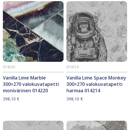
014220
014214
Vanilla Lime Marble
Vanilla Lime Space Monkey
300×270 valokuvatapetti
300×270 valokuvatapetti
monivärinen 014220
harmaa 014214
398,10
€
398,10
€