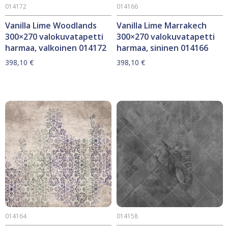
014172
014166
Vanilla Lime Woodlands
Vanilla Lime Marrakech
300×270 valokuvatapetti
300×270 valokuvatapetti
harmaa, valkoinen 014172
harmaa, sininen 014166
398,10
€
398,10
€
014164
014158