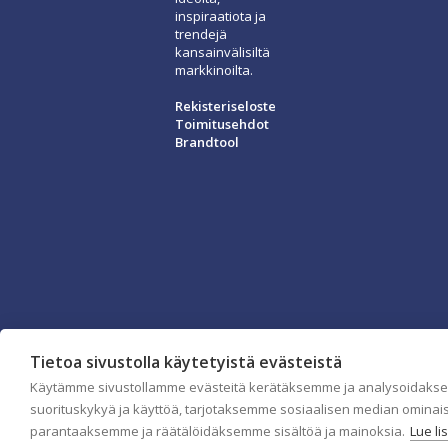
inspiraatiota ja
trendejä
kansainvälisiltä
markkinoilta.
Rekisteriseloste
Toimitusehdot
Brandtool
Tietoa sivustolla käytetyistä evästeistä
Käytämme sivustollamme evästeitä kerätäksemme ja analysoidaks
suorituskykyä ja käyttöä, tarjotaksemme sosiaalisen median ominai
parantaaksemme ja räätälöidäksemme sisältöä ja mainoksia.
Lue li