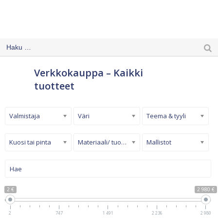
Verkkokauppa – Kaikki
tuotteet
Valmistaja
Väri
Teema & tyyli
Kuosi tai pinta
Materiaali/ tuotetyyppi
Mallistot
2 €
2 980 €
2
747
1 491
2 236
2 980