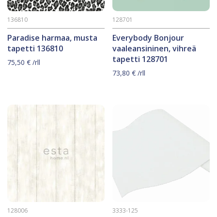
136810
128701
Paradise harmaa, musta
Everybody Bonjour
tapetti 136810
vaaleansininen, vihreä
tapetti 128701
75,50
€
/rll
73,80
€
/rll
128006
3333-125