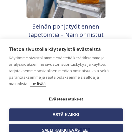
Seinän pohjatyöt ennen
tapetointia – Näin onnistut
tapetoinnissa
Tietoa sivustolla käytetyistä evästeistä
Seinän pohjatyöt ennen tapetointia ovat
yksi tärkeimmistä vaiheista
Käytämme sivustollamme evästeitä kerätäksemme ja
onnistuneessa tapetoinnissa.
analysoidaksemme sivuston suorituskykyä ja käyttöä,
Huolellisesti valmisteltu seinäpinta auttaa
tarjotaksemme sosiaalisen median ominaisuuksia sekä
tapettia […]
parantaaksemme ja räätälöidäksemme sisältöä ja
mainoksia.
Lue lisää
Evästeasetukset
ESTÄ KAIKKI
SALLI KAIKKI EVÄSTEET