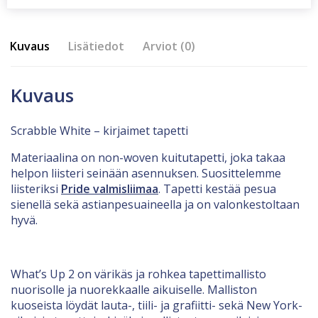
Kuvaus
Lisätiedot
Arviot (0)
Kuvaus
Scrabble White – kirjaimet tapetti
Materiaalina on non-woven kuitutapetti, joka takaa
helpon liisteri seinään asennuksen. Suosittelemme
liisteriksi
Pride valmisliimaa
. Tapetti kestää pesua
sienellä sekä astianpesuaineella ja on valonkestoltaan
hyvä.
What’s Up 2 on värikäs ja rohkea tapettimallisto
nuorisolle ja nuorekkaalle aikuiselle. Malliston
kuoseista löydät lauta-, tiili- ja grafiitti- sekä New York-