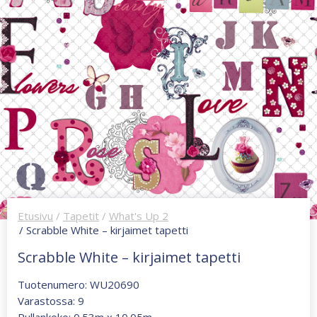
Etusivu
/
Tapetit
/
What's Up 2
/ Scrabble White – kirjaimet tapetti
Scrabble White – kirjaimet tapetti
Tuotenumero: WU20690
Varastossa: 9
Rullankoko: 0.53m x 10.05m