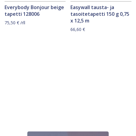
Everybody Bonjour beige
Easywall tausta- ja
tapetti 128006
tasoitetapetti 150 g 0,75
x 12,5 m
75,50
€
/rll
66,60
€