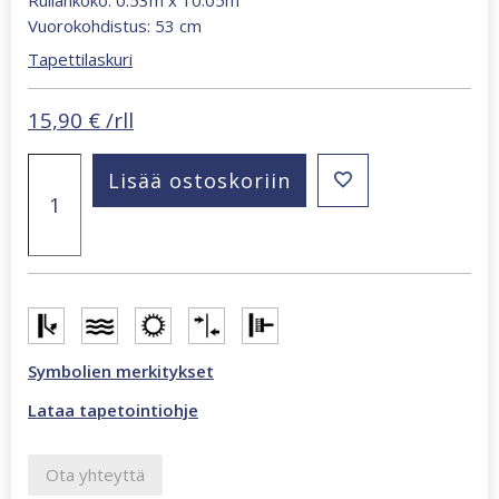
Vuorokohdistus: 53 cm
Tapettilaskuri
Alkuperäinen
Nykyinen
15,90
€
/rll
hinta
hinta
Scrabble
oli:
on:
Lisää ostoskoriin
White
41,00 €.
15,90 €.
-
kirjaimet
tapetti
määrä
Symbolien merkitykset
Lataa tapetointiohje
Ota yhteyttä